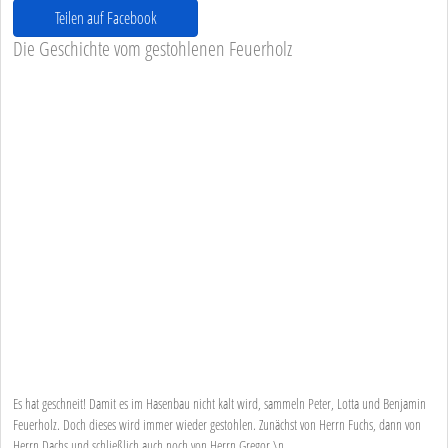
Teilen auf Facebook
Die Geschichte vom gestohlenen Feuerholz
Es hat geschneit! Damit es im Hasenbau nicht kalt wird, sammeln Peter, Lotta und Benjamin
Feuerholz. Doch dieses wird immer wieder gestohlen. Zunächst von Herrn Fuchs, dann von
Herrn Dachs und schließlich auch noch von Herrn Gregor.\n