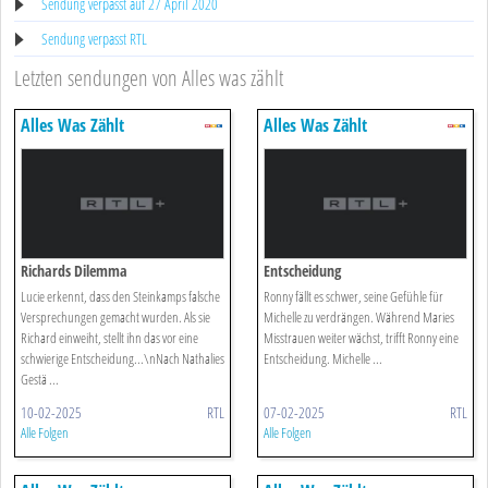
Sendung verpasst auf 27 April 2020
Sendung verpasst RTL
Letzten sendungen von Alles was zählt
Alles Was Zählt
Alles Was Zählt
Richards Dilemma
Entscheidung
Lucie erkennt, dass den Steinkamps falsche
Ronny fällt es schwer, seine Gefühle für
Versprechungen gemacht wurden. Als sie
Michelle zu verdrängen. Während Maries
Richard einweiht, stellt ihn das vor eine
Misstrauen weiter wächst, trifft Ronny eine
schwierige Entscheidung...\nNach Nathalies
Entscheidung. Michelle ...
Gestä ...
10-02-2025
RTL
07-02-2025
RTL
Alle Folgen
Alle Folgen