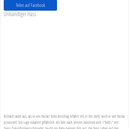
Teilen auf Facebook
Unbändiger Hass
Richard rastet aus, als er von Niclas' Koks-Anschlag erfährt. Als er ihn stellt, wird er von Niclas
provoziert. Die Lage eskaliert gefährlich. Als Ben nach seinem Abschied vom \"A40\" mit
Deniz Zukunftspläne schmiedet, taucht ein Baby namens Nils auf, das Bens Leben auf den