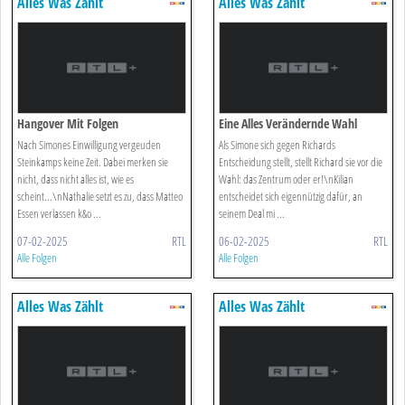
Alles Was Zählt
Alles Was Zählt
Hangover Mit Folgen
Eine Alles Verändernde Wahl
Nach Simones Einwilligung vergeuden
Als Simone sich gegen Richards
Steinkamps keine Zeit. Dabei merken sie
Entscheidung stellt, stellt Richard sie vor die
nicht, dass nicht alles ist, wie es
Wahl: das Zentrum oder er!\nKilian
scheint...\nNathalie setzt es zu, dass Matteo
entscheidet sich eigennützig dafür, an
Essen verlassen k&o ...
seinem Deal mi ...
07-02-2025
RTL
06-02-2025
RTL
Alle Folgen
Alle Folgen
Alles Was Zählt
Alles Was Zählt