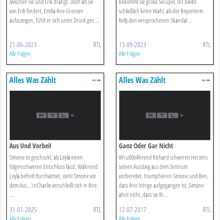
zwischen sie und Erik drängt. Doch als sie
bekommt sie große Skrupel. Ihr bleibt
von Erik fordert, Emilia ihre Grenzen
schließlich keine Wahl, als der Reporterin
aufzuzeigen, fühlt er sich unter Druck ges ...
Kelly den versprochenen Skandal ...
21-06-2023
RTL
13-09-2023
RTL
Alle Folgen
Alle Folgen
Alles Was Zählt
Alles Was Zählt
Aus Und Vorbei!
Ganz Oder Gar Nicht
Simone ist geschockt, als Leyla einen
W\u00e4hrend Richard schweren Herzens
folgenschweren Entschluss fasst. Während
seinen Ausstieg aus dem Zentrum
Leyla befreit durchatmet, steht Simone vor
vorbereitet, triumphieren Simone und Ben,
dem Aus...\nCharlie verschließt sich in ihre
dass ihre Intrige aufgegangen ist. Simone
...
ahnt nicht, dass sie Ri ...
31-01-2025
RTL
12-07-2017
RTL
Alle Folgen
Alle Folgen