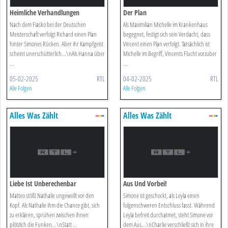
Heimliche Verhandlungen
Der Plan
Nach dem Fiasko bei der Deutschen
Als Maximilian Michelle im Krankenhaus
Meisterschaft verfolgt Richard einen Plan
begegnet, festigt sich sein Verdacht, dass
hinter Simones Rücken. Aber ihr Kampfgeist
Vincent einen Plan verfolgt. Tatsächlich ist
scheint unerschütterlich...\nAls Hanna über
Michelle im Begriff, Vincents Flucht vorzuber
...
...
05-02-2025
RTL
04-02-2025
RTL
Alle Folgen
Alle Folgen
Alles Was Zählt
Alles Was Zählt
Liebe Ist Unberechenbar
Aus Und Vorbei!
Matteo stößt Nathalie ungewollt vor den
Simone ist geschockt, als Leyla einen
Kopf. Als Nathalie ihm die Chance gibt, sich
folgenschweren Entschluss fasst. Während
zu erklären, sprühen zwischen ihnen
Leyla befreit durchatmet, steht Simone vor
plötzlich die Funken...\nStatt ...
dem Aus...\nCharlie verschließt sich in ihre