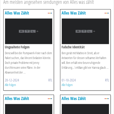
Am meisten angesehen sendungen von Alles was zählt
Alles Was Zählt
Alles Was Zählt
Ungeahnte Folgen
Falsche Identität
Deniz will bei der Pumpwerk-Feier nach dem
Ben gerät mit Matteo in Streit, als er
Paket suchen, das Vincent belasten könnte.
Antworten für dessen seltsames Verhalten
Doch private Probleme mit Jenny
will. Ben erhält eine beunruhigende
durchkreuzen seine Pläne. In der
Erklärung...\nKilian gibt vor Hanna glaub ...
Abwesenheit der ...
20-12-2024
RTL
01-10-2024
RTL
Alle Folgen
Alle Folgen
Alles Was Zählt
Alles Was Zählt