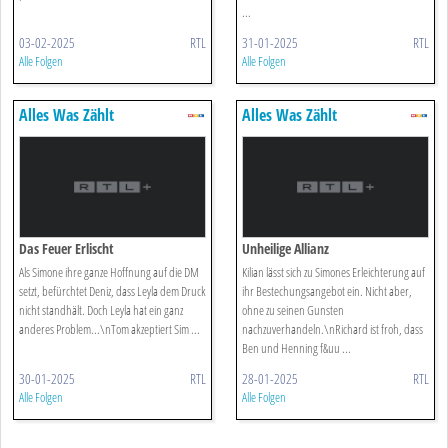
...
03-02-2025
RTL
31-01-2025
RTL
Alle Folgen
Alle Folgen
Alles Was Zählt
Alles Was Zählt
Das Feuer Erlischt
Unheilige Allianz
Als Simone ihre ganze Hoffnung auf die DM
Kilian lässt sich zu Simones Erleichterung auf
setzt, befürchtet Deniz, dass Leyla dem Druck
ihr Bestechungsangebot ein. Nicht aber,
nicht standhält. Doch Leyla hat ein ganz
ohne zu seinen Gunsten
anderes Problem...\nTom akzeptiert Sim ...
nachzuverhandeln.\nRichard ist froh, dass
Ben und Henning f&uu ...
30-01-2025
RTL
28-01-2025
RTL
Alle Folgen
Alle Folgen