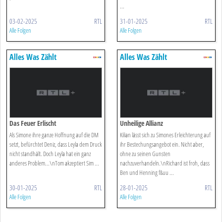
...
03-02-2025
RTL
31-01-2025
RTL
Alle Folgen
Alle Folgen
Alles Was Zählt
Alles Was Zählt
Das Feuer Erlischt
Unheilige Allianz
Als Simone ihre ganze Hoffnung auf die DM
Kilian lässt sich zu Simones Erleichterung auf
setzt, befürchtet Deniz, dass Leyla dem Druck
ihr Bestechungsangebot ein. Nicht aber,
nicht standhält. Doch Leyla hat ein ganz
ohne zu seinen Gunsten
anderes Problem...\nTom akzeptiert Sim ...
nachzuverhandeln.\nRichard ist froh, dass
Ben und Henning f&uu ...
30-01-2025
RTL
28-01-2025
RTL
Alle Folgen
Alle Folgen