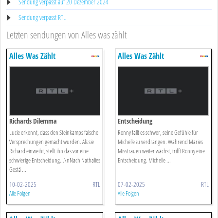
Sendung verpasst auf 20 Dezember 2024
Sendung verpasst RTL
Letzten sendungen von Alles was zählt
Alles Was Zählt
Alles Was Zählt
Richards Dilemma
Entscheidung
Lucie erkennt, dass den Steinkamps falsche
Ronny fällt es schwer, seine Gefühle für
Versprechungen gemacht wurden. Als sie
Michelle zu verdrängen. Während Maries
Richard einweiht, stellt ihn das vor eine
Misstrauen weiter wächst, trifft Ronny eine
schwierige Entscheidung...\nNach Nathalies
Entscheidung. Michelle ...
Gestä ...
10-02-2025
RTL
07-02-2025
RTL
Alle Folgen
Alle Folgen