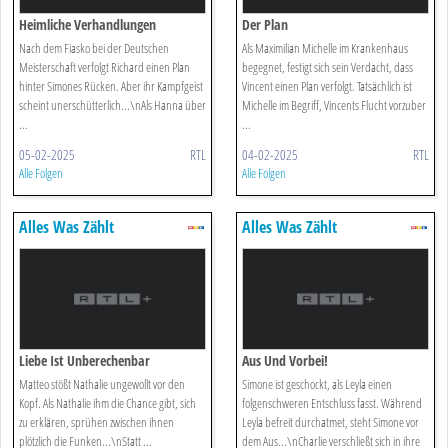
Heimliche Verhandlungen
Der Plan
Nach dem Fiasko bei der Deutschen
Als Maximilian Michelle im Krankenhaus
Meisterschaft verfolgt Richard einen Plan
begegnet, festigt sich sein Verdacht, dass
hinter Simones Rücken. Aber ihr Kampfgeist
Vincent einen Plan verfolgt. Tatsächlich ist
scheint unerschütterlich...\nAls Hanna über
Michelle im Begriff, Vincents Flucht vorzuber
...
...
05-02-2025
RTL
04-02-2025
RTL
Alle Folgen
Alle Folgen
Alles Was Zählt
Alles Was Zählt
Liebe Ist Unberechenbar
Aus Und Vorbei!
Matteo stößt Nathalie ungewollt vor den
Simone ist geschockt, als Leyla einen
Kopf. Als Nathalie ihm die Chance gibt, sich
folgenschweren Entschluss fasst. Während
zu erklären, sprühen zwischen ihnen
Leyla befreit durchatmet, steht Simone vor
plötzlich die Funken...\nStatt ...
dem Aus...\nCharlie verschließt sich in ihre