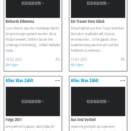
Richards Dilemma
Ein Traum Vom Glück
Lucie erkennt, dass den Steinkamps falsche
Richard will Jenny in ihrer Trauer beistehen.
Versprechungen gemacht wurden. Als sie
Doch als er sie abholen will, ist Jenny
Richard einweiht, stellt ihn das vor eine
verschwunden...\nTom glaubt, einen
schwierige Entscheidung...\nNach Nathalies
Zusammenhang zwischen sich und den
Gestä ...
Problemen zu erkennen ...
10-02-2025
RTL
13-01-2025
RTL
Alle Folgen
Alle Folgen
Alles Was Zählt
Alles Was Zählt
Folge 2031
Aus Und Vorbei!
Jenny will nicht zulassen, dass Emilia sich
Simone ist geschockt, als Leyla einen