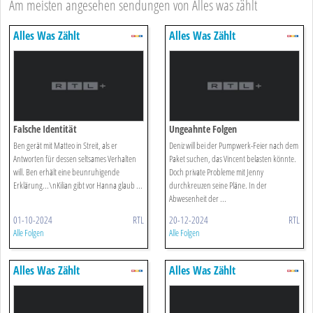
Am meisten angesehen sendungen von Alles was zählt
Alles Was Zählt
Alles Was Zählt
Falsche Identität
Ungeahnte Folgen
Ben gerät mit Matteo in Streit, als er
Deniz will bei der Pumpwerk-Feier nach dem
Antworten für dessen seltsames Verhalten
Paket suchen, das Vincent belasten könnte.
will. Ben erhält eine beunruhigende
Doch private Probleme mit Jenny
Erklärung...\nKilian gibt vor Hanna glaub ...
durchkreuzen seine Pläne. In der
Abwesenheit der ...
01-10-2024
RTL
20-12-2024
RTL
Alle Folgen
Alle Folgen
Alles Was Zählt
Alles Was Zählt