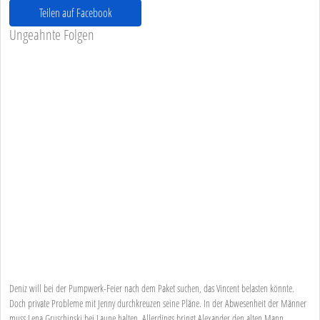
Teilen auf Facebook
Ungeahnte Folgen
Deniz will bei der Pumpwerk-Feier nach dem Paket suchen, das Vincent belasten könnte.
Doch private Probleme mit Jenny durchkreuzen seine Pläne. In der Abwesenheit der Männer
muss Lena Gruschinski bei Laune halten. Allerdings bringt Alexander den alten Mann