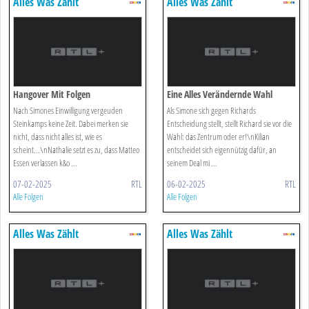
Alles Was Zählt
Alles Was Zählt
Hangover Mit Folgen
Eine Alles Verändernde Wahl
Nach Simones Einwilligung vergeuden
Als Simone sich gegen Richards
Steinkamps keine Zeit. Dabei merken sie
Entscheidung stellt, stellt Richard sie vor die
nicht, dass nicht alles ist, wie es
Wahl: das Zentrum oder er!\nKilian
scheint...\nNathalie setzt es zu, dass Matteo
entscheidet sich eigennützig dafür, an
Essen verlassen k&o ...
seinem Deal mi ...
07-02-2025
RTL
06-02-2025
RTL
Alle Folgen
Alle Folgen
Alles Was Zählt
Alles Was Zählt