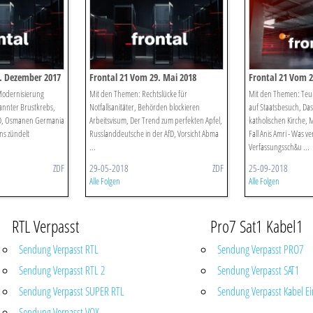
. Dezember 2017
Frontal 21 Vom 29. Mai 2018
Frontal 21 Vom 
Modernisierung
Mit den Themen: Rechtslücke für
Mit den Themen: Teu
kannter Brustkrebs,
Notfallsanitäter, Behörden blockieren
auf Staatsbesuch, Da
SPD, Osmanen Germania
Arbeitsvisum, Der Trend zum perfekten Apfel,
katholischen Kirche,
ns zündelt
Russlanddeutsche in der AfD, Vorsicht Abma
Fall Anis Amri - Was v
...
Verfassungssch&u ...
ZDF
29-05-2018
ZDF
25-09-2018
Alle Folgen
Alle Folgen
RTL Verpasst
Pro7 Sat1 Kabel1
Sendung Verpasst RTL
Sendung Verpasst PRO7
Sendung Verpasst RTL 2
Sendung Verpasst SAT1
Sendung Verpasst SUPER RTL
Sendung Verpasst Kabel Ei
Sendung Verpasst VOX