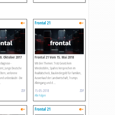
Frontal 21
0. Oktober 2017
Frontal 21 Vom 15. Mai 2018
diagnose -
Mit den Themen: Trotz Gesetz kein
ent, Junge Deutsche
Mindestlohn, Spahns Versprechen im
Eltern, verlorene
Realitätscheck, Baukindergeld für Familien,
nd unbestäubt - Die
Ausverkauf der Landwirtschaft, Trumps
.
Alleingang und d ...
ZDF
15-05-2018
ZDF
Alle Folgen
Frontal 21