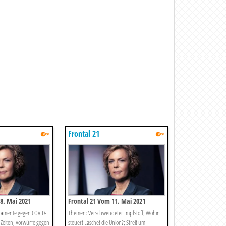
Frontal 21
8. Mai 2021
Frontal 21 Vom 11. Mai 2021
amente gegen COVID-
Themen: Verschwendeter Impfstoff; Wohin
-Zeiten, Vorwürfe gegen
steuert Laschet die Union?; Streit um