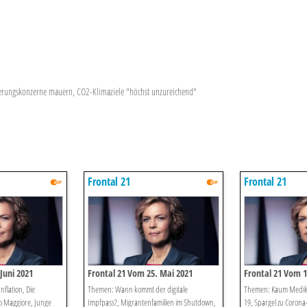
cherungskonzerne mauern, CO2-Klimaziele "höchst unzureichend"
Frontal 21
Frontal 21
Juni 2021
Frontal 21 Vom 25. Mai 2021
Frontal 21 Vom 1
nflation, Die
Themen: Wann kommt der digitale
Themen: Kaum Medik
o Maggiore, Junge
Impfpass?, Migrantenfamilien im Shutdown,
19, Spargel zu Corona