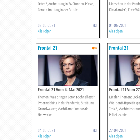
Osten?, Ausbeutung in 24-Stunden-Pflege,
Menschen in der Pandem
Corona-Impfung in der Schule
Klimakanzler?, Freie Wä
08-06-2021
ZDF
01-06-2021
Alle Folgen
Alle Folgen
Frontal 21
Frontal 21
Frontal 21 Vom 4. Mai 2021
Frontal 21 Vom 27.
Themen: Was bringen Corona-Schnelltests?;
Mit den Themen: Locke
Cybermobbing in der Pandemie; Streit ums
Wie Identitätspolitik spa
Grundwasser; Machtkampf um soziale
Tesla?, Machtmissbrau
Netzwerke
Polizeibeamte
04-05-2021
ZDF
27-04-2021
Alle Folgen
Alle Folgen