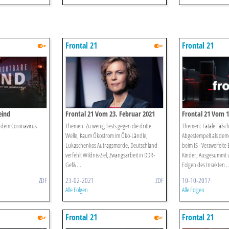
Frontal 21
Frontal 21
eind
Frontal 21 Vom 23. Februar 2021
Frontal 21 Vom 1
 dem Coronavirus
Themen: Zu wenig Tests gegen die dritte
Themen: Fatale Falsch
Welle, Kaum Ökostrom im Öko-Ländle,
Abgestempelt als dem
Lukaschenkos Autragsmorde, Deutschland
beim IS - Verzweifelte 
verfehlt Wildnis-Ziel, Zwangsarbeit in DDR-
Kinder, Ausgesummt u
Gef& ...
Folgen des Insekten ..
ZDF
23-02-2021
ZDF
10-10-2017
Alle Folgen
Alle Folgen
Frontal 21
Frontal 21