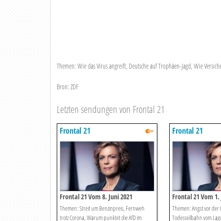
Themen: Wie das Virus angreift, Deutsche auf Trophäen-Jagd, Wie Versi
Bron: ZDF
Letzten sendungen von Frontal 21
Frontal 21
Frontal 21
Frontal 21 Vom 8. Juni 2021
Frontal 21 Vom 1. 
Themen: Streit um Benzinpreis, Fernweh
Themen: Angst vor der I
trotz Corona, Warum punktet die AfD im
Todesseilbahn vom Lag