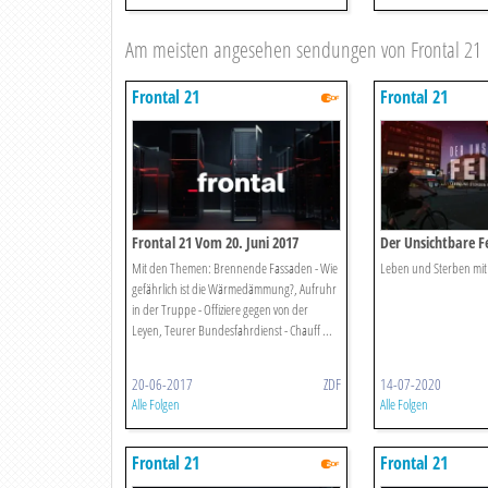
Am meisten angesehen sendungen von Frontal 21
Frontal 21
Frontal 21
Frontal 21 Vom 20. Juni 2017
Der Unsichtbare F
Mit den Themen: Brennende Fassaden - Wie
Leben und Sterben mit
gefährlich ist die Wärmedämmung?, Aufruhr
in der Truppe - Offiziere gegen von der
Leyen, Teurer Bundesfahrdienst - Chauff ...
20-06-2017
ZDF
14-07-2020
Alle Folgen
Alle Folgen
Frontal 21
Frontal 21