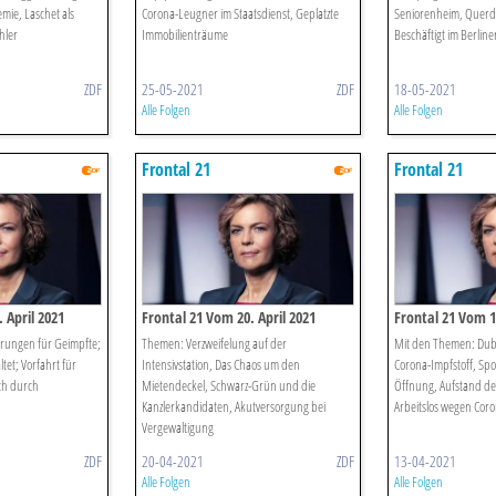
ie, Laschet als
Corona-Leugner im Staatsdienst, Geplatzte
Seniorenheim, Quer
hler
Immobilienträume
Beschäftigt im Berline
ZDF
25-05-2021
ZDF
18-05-2021
Alle Folgen
Alle Folgen
Frontal 21
Frontal 21
 April 2021
Frontal 21 Vom 20. April 2021
Frontal 21 Vom 13
rungen für Geimpfte;
Themen: Verzweifelung auf der
Mit den Themen: Dubi
ltet; Vorfahrt für
Intensivstation, Das Chaos um den
Corona-Impfstoff, Spo
ch durch
Mietendeckel, Schwarz-Grün und die
Öffnung, Aufstand de
Kanzlerkandidaten, Akutversorgung bei
Arbeitslos wegen Cor
Vergewaltigung
ZDF
20-04-2021
ZDF
13-04-2021
Alle Folgen
Alle Folgen