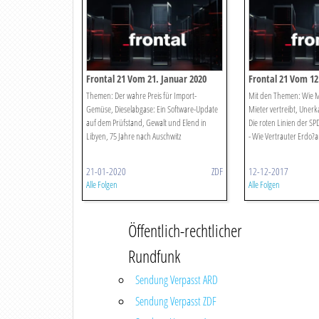
Frontal 21 Vom 21. Januar 2020
Frontal 21 Vom 12
Themen: Der wahre Preis für Import-
Mit den Themen: Wie 
Gemüse, Dieselabgase: Ein Software-Update
Mieter vertreibt, Uner
auf dem Prüfstand, Gewalt und Elend in
Die roten Linien der 
Libyen, 75 Jahre nach Auschwitz
- Wie Vertrauter Erdo?a
21-01-2020
ZDF
12-12-2017
Alle Folgen
Alle Folgen
Öffentlich-rechtlicher
Rundfunk
Sendung Verpasst ARD
Sendung Verpasst ZDF