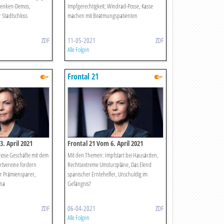
denken-Demos,
Impfgerechtigkeit; Windrad-Posse, Kasse
r Stadtschloss
machen mit Beatmungspatienten
ZDF
11-05-2021
ZDF
Alle Folgen
Frontal 21
. April 2021
Frontal 21 Vom 6. April 2021
ose Geschäfte mit dem
Mit den Themen: Impfstart bei Hausärzten,
rtvereine fordern
Rechtsextreme Umsturzpläne, Das Elend
r Prämiensparer,
spanischer Erntehelfer, Unschuldig im
ona
Gefängnis?
ZDF
06-04-2021
ZDF
Alle Folgen