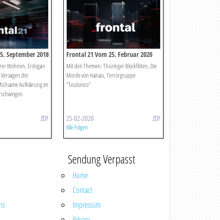
25. September 2018
Frontal 21 Vom 25. Februar 2020
rer Wohnen, Erdogan
Mit den Themen: Thüringer Blockflöten, Die
s Versagen der
Morde von Hanau, Terrorgruppe
 Mühsame Aufklärung im
"Teutonico"
erschweigen
ZDF
25-02-2020
ZDF
Alle Folgen
Sendung Verpasst
Home
Contact
ns
Impressum
Privacy