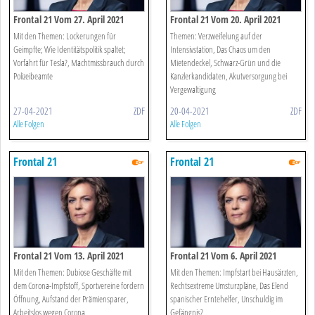
Frontal 21 Vom 27. April 2021
Frontal 21 Vom 20. April 2021
Mit den Themen: Lockerungen für
Themen: Verzweifelung auf der
Geimpfte; Wie Identitätspolitik spaltet;
Intensivstation, Das Chaos um den
Vorfahrt für Tesla?, Machtmissbrauch durch
Mietendeckel, Schwarz-Grün und die
Polizeibeamte
Kanzlerkandidaten, Akutversorgung bei
Vergewaltigung
27-04-2021
ZDF
20-04-2021
ZDF
Alle Folgen
Alle Folgen
Frontal 21
Frontal 21
Frontal 21 Vom 13. April 2021
Frontal 21 Vom 6. April 2021
Mit den Themen: Dubiose Geschäfte mit
Mit den Themen: Impfstart bei Hausärzten,
dem Corona-Impfstoff, Sportvereine fordern
Rechtsextreme Umsturzpläne, Das Elend
Öffnung, Aufstand der Prämiensparer,
spanischer Erntehelfer, Unschuldig im
Arbeitslos wegen Corona
Gefängnis?