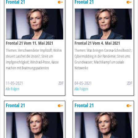
Frontal 21
Frontal 21
Frontal 21 Vom 11. Mai 2021
Frontal 21 Vom 4. Mai 2021
Themen: Verschwendeter Impfstoff; Wohin
Themen: Was bringen Corona-Schnelltests?;
steuert Laschet die Union?; Streit um
Cybermobbing in der Pandemie; Streit ums
Impfgerechtigkeit; Windrad-Posse, Kasse
Grundwasser; Machtkampf um soziale
machen mit Beatmungspatienten
Netzwerke
11-05-2021
ZDF
04-05-2021
ZDF
Alle Folgen
Alle Folgen
Frontal 21
Frontal 21