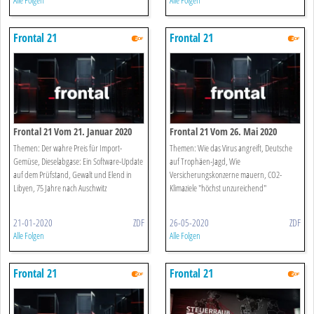
Alle Folgen
Alle Folgen
Frontal 21
Frontal 21
Frontal 21 Vom 21. Januar 2020
Frontal 21 Vom 26. Mai 2020
Themen: Der wahre Preis für Import-
Themen: Wie das Virus angreift, Deutsche
Gemüse, Dieselabgase: Ein Software-Update
auf Trophäen-Jagd, Wie
auf dem Prüfstand, Gewalt und Elend in
Versicherungskonzerne mauern, CO2-
Libyen, 75 Jahre nach Auschwitz
Klimaziele "höchst unzureichend"
21-01-2020
ZDF
26-05-2020
ZDF
Alle Folgen
Alle Folgen
Frontal 21
Frontal 21