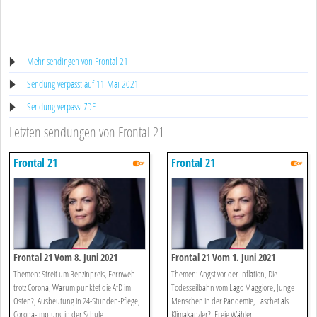
Mehr sendingen von Frontal 21
Sendung verpasst auf 11 Mai 2021
Sendung verpasst ZDF
Letzten sendungen von Frontal 21
Frontal 21
Frontal 21
Frontal 21 Vom 8. Juni 2021
Frontal 21 Vom 1. Juni 2021
Themen: Streit um Benzinpreis, Fernweh
Themen: Angst vor der Inflation, Die
trotz Corona, Warum punktet die AfD im
Todesseilbahn vom Lago Maggiore, Junge
Osten?, Ausbeutung in 24-Stunden-Pflege,
Menschen in der Pandemie, Laschet als
Corona-Impfung in der Schule
Klimakanzler?, Freie Wähler