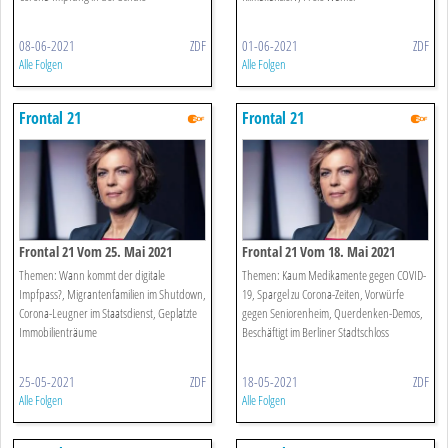
08-06-2021
ZDF
01-06-2021
ZDF
Alle Folgen
Alle Folgen
Frontal 21
Frontal 21
Frontal 21 Vom 25. Mai 2021
Frontal 21 Vom 18. Mai 2021
Themen: Wann kommt der digitale
Themen: Kaum Medikamente gegen COVID-
Impfpass?, Migrantenfamilien im Shutdown,
19, Spargel zu Corona-Zeiten, Vorwürfe
Corona-Leugner im Staatsdienst, Geplatzte
gegen Seniorenheim, Querdenken-Demos,
Immobilienträume
Beschäftigt im Berliner Stadtschloss
25-05-2021
ZDF
18-05-2021
ZDF
Alle Folgen
Alle Folgen