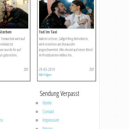
Sterben
Tod Im Taxi
 Tomaschek wird auf
Valerie Lechner, Callgirl-Ring-Betreiberin,
nlokals tot
wird erstochen am Donauufer
vor wurde ihr auf
angeschwemmt. Alles deutet auf einen Mord
ger gebrochen.
im Prostituierten-Milieu hin.
ZDF
29-03-2019
ZDF
Alle Folgen
Sendung Verpasst
Home
Contact
ns
Impressum
Privacy