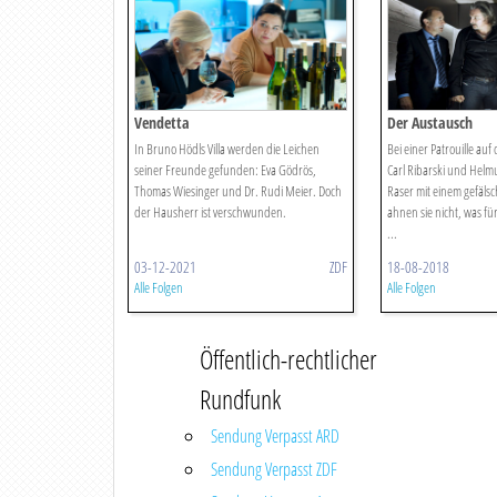
Vendetta
Der Austausch
In Bruno Hödls Villa werden die Leichen
Bei einer Patrouille au
seiner Freunde gefunden: Eva Gödrös,
Carl Ribarski und Hel
Thomas Wiesinger und Dr. Rudi Meier. Doch
Raser mit einem gefälsc
der Hausherr ist verschwunden.
ahnen sie nicht, was für
...
03-12-2021
ZDF
18-08-2018
Alle Folgen
Alle Folgen
Öffentlich-rechtlicher
Rundfunk
Sendung Verpasst ARD
Sendung Verpasst ZDF