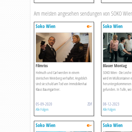
Am meisten angesehen sendungen von SOKO Wie
Soko Wien
Soko Wien
Filmriss
Blauer Montag
Helmuth und Carl werden in einem
SOKO Wien - Die Leiche 
steirischen Weinberg verhaftet. Angeblich
wird im Müllcontainer e
sind sie schuld am Tod von Immobilienhai
heruntergekommenen M
Klaus Baumgartner.
gefunden. In Tulln, wo 
05-09-2020
ZDF
08-12-2023
Alle Folgen
Alle Folgen
Soko Wien
Soko Wien