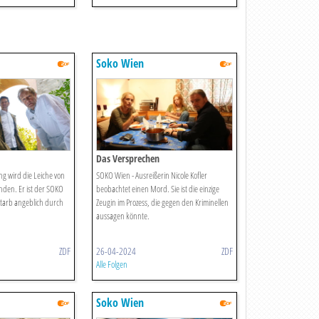
Soko Wien
Das Versprechen
g wird die Leiche von
SOKO Wien - Ausreißerin Nicole Kofler
den. Er ist der SOKO
beobachtet einen Mord. Sie ist die einzige
starb angeblich durch
Zeugin im Prozess, die gegen den Kriminellen
aussagen könnte.
ZDF
26-04-2024
ZDF
Alle Folgen
Soko Wien