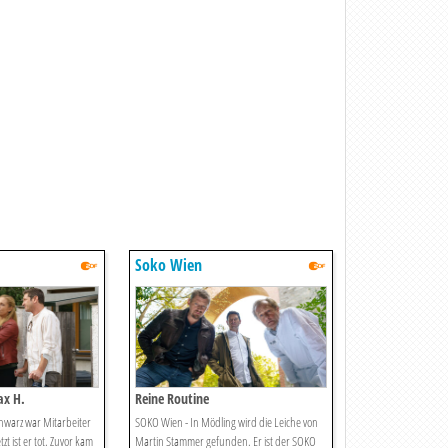
Soko Wien
ax H.
Reine Routine
hwarz war Mitarbeiter
SOKO Wien - In Mödling wird die Leiche von
zt ist er tot. Zuvor kam
Martin Stammer gefunden. Er ist der SOKO