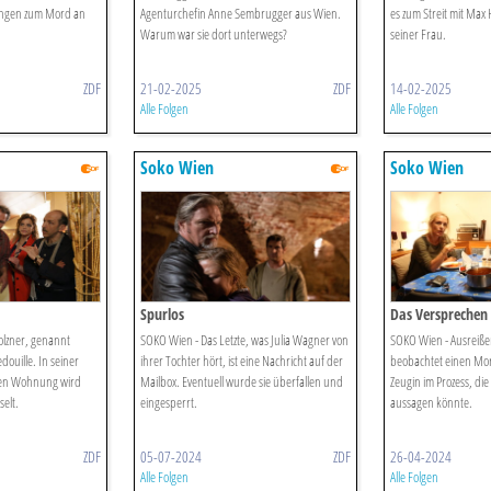
lungen zum Mord an
Agenturchefin Anne Sembrugger aus Wien.
es zum Streit mit Max
Warum war sie dort unterwegs?
seiner Frau.
ZDF
21-02-2025
ZDF
14-02-2025
Alle Folgen
Alle Folgen
Soko Wien
Soko Wien
Spurlos
Das Versprechen
olzner, genannt
SOKO Wien - Das Letzte, was Julia Wagner von
SOKO Wien - Ausreißer
edouille. In seiner
ihrer Tochter hört, ist eine Nachricht auf der
beobachtet einen Mord.
ten Wohnung wird
Mailbox. Eventuell wurde sie überfallen und
Zeugin im Prozess, di
elt.
eingesperrt.
aussagen könnte.
ZDF
05-07-2024
ZDF
26-04-2024
Alle Folgen
Alle Folgen