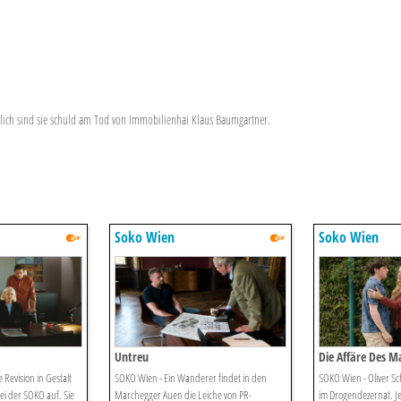
lich sind sie schuld am Tod von Immobilienhai Klaus Baumgartner.
Soko Wien
Soko Wien
Untreu
Die Affäre Des M
 Revision in Gestalt
SOKO Wien - Ein Wanderer findet in den
SOKO Wien - Oliver Sc
ei der SOKO auf. Sie
Marchegger Auen die Leiche von PR-
im Drogendezernat. Jet