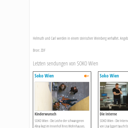
Helmuth und Carl werden in einem steirischen Weinberg verhaftet. Angeb
Bron: ZDF
Letzten sendungen von SOKO Wien
Soko Wien
Soko Wien
Kinderwunsch
Die Interne
SOKO Wien - Die Leiche der schwangeren
SOKO Wien - Die Interne
Alina liegt im Innenhof ihres Wohnhauses.
von Lisa Eggert taucht b