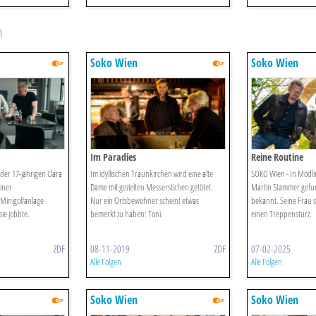
n
Soko Wien
Soko Wien
Im Paradies
Reine Routine
der 17-jährigen Clara
Im idyllischen Traunkirchen wird eine alte
SOKO Wien - In Mödlin
iner
Dame mit gezielten Messerstichen getötet.
Martin Stammer gefun
inigolfanlage
Nur ein Ortsbewohner scheint etwas
bekannt. Seine Frau 
sie jobbte.
bemerkt zu haben: Toni.
einen Treppensturz.
ZDF
08-11-2019
ZDF
07-02-2025
Alle Folgen
Alle Folgen
Soko Wien
Soko Wien