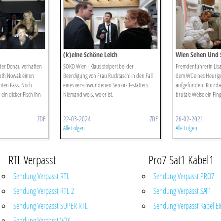
(k)eine Schöne Leich
Wien Sehen Und 
f der Donau verhaften
SOKO Wien - Klaus stolpert bei der
Fremdenführerin Lisa
muth Nowak einen
Beerdigung von Frau Rucktaschl in den Fall
dem WC eines Heurige
hten Pass. Noch
eines verschwundenen Senior-Bestatters.
aufgefunden. Kurz da
 ein dicker Fisch ihn
Niemand weiß, wo er ist.
brutale Weise ein Fin
ZDF
22-03-2024
ZDF
26-02-2021
Alle Folgen
Alle Folgen
RTL Verpasst
Pro7 Sat1 Kabel1
Sendung Verpasst RTL
Sendung Verpasst PRO7
Sendung Verpasst RTL 2
Sendung Verpasst SAT1
Sendung Verpasst SUPER RTL
Sendung Verpasst Kabel Ei
Sendung Verpasst VOX