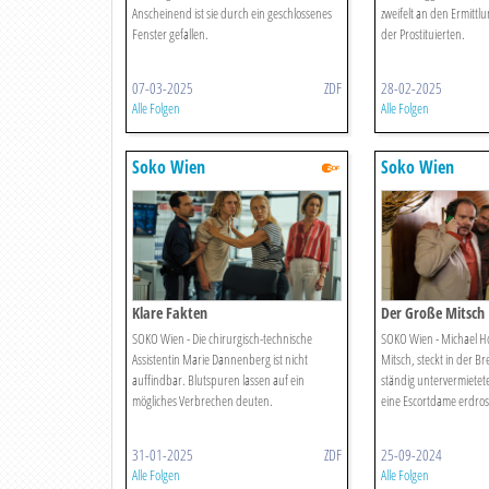
Anscheinend ist sie durch ein geschlossenes
zweifelt an den Ermitt
Fenster gefallen.
der Prostituierten.
07-03-2025
ZDF
28-02-2025
Alle Folgen
Alle Folgen
Soko Wien
Soko Wien
Klare Fakten
Der Große Mitsch
SOKO Wien - Die chirurgisch-technische
SOKO Wien - Michael H
Assistentin Marie Dannenberg ist nicht
Mitsch, steckt in der Br
auffindbar. Blutspuren lassen auf ein
ständig untervermiete
mögliches Verbrechen deuten.
eine Escortdame erdross
31-01-2025
ZDF
25-09-2024
Alle Folgen
Alle Folgen