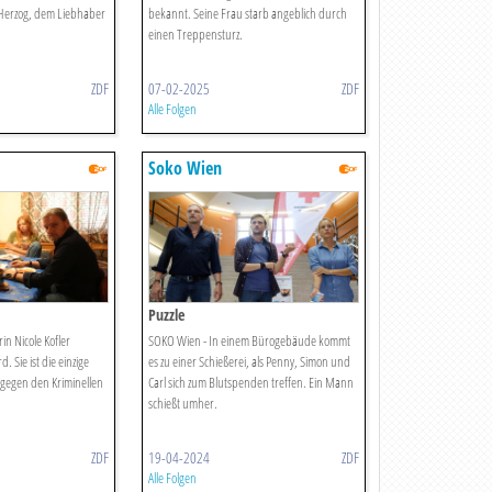
 Herzog, dem Liebhaber
bekannt. Seine Frau starb angeblich durch
einen Treppensturz.
ZDF
07-02-2025
ZDF
Alle Folgen
Soko Wien
Puzzle
in Nicole Kofler
SOKO Wien - In einem Bürogebäude kommt
 Sie ist die einzige
es zu einer Schießerei, als Penny, Simon und
e gegen den Kriminellen
Carl sich zum Blutspenden treffen. Ein Mann
schießt umher.
ZDF
19-04-2024
ZDF
Alle Folgen