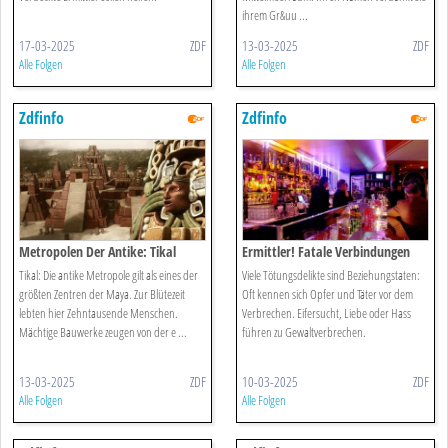
ihrem Gr&uu ...
17-03-2025
ZDF
13-03-2025
ZDF
Alle Folgen
Alle Folgen
Zdfinfo
Zdfinfo
Metropolen Der Antike: Tikal
Ermittler! Fatale Verbindungen
Tikal: Die antike Metropole gilt als eines der
Viele Tötungsdelikte sind Beziehungstaten:
größten Zentren der Maya. Zur Blütezeit
Oft kennen sich Opfer und Täter vor dem
lebten hier Zehntausende Menschen.
Verbrechen. Eifersucht, Liebe oder Hass
Mächtige Bauwerke zeugen von der e ...
führen zu Gewaltverbrechen.
13-03-2025
ZDF
10-03-2025
ZDF
Alle Folgen
Alle Folgen