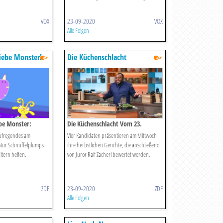
VOX
23-09-2020
VOX
Alle Folgen
Liebe Monster!
Die Küchenschlacht
ebe Monster:
Die Küchenschlacht Vom 23.
Erzählt
September
Aufregendes am
Vier Kandidaten präsentieren am Mittwoch
Nur Schnuffelplumps
ihre herbstlichen Gerichte, die anschließend
ltern helfen.
von Juror Ralf Zacherl bewertet werden.
ZDF
23-09-2020
ZDF
Alle Folgen