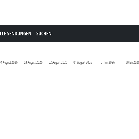
LLE SENDUNGEN
SUCHEN
04 August 2026
03 August 2026
02 August 2026
01 August 2026
31 Juli 2026
30 Juli 202