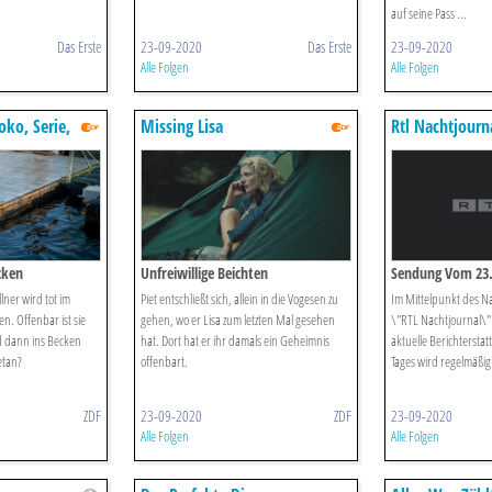
auf seine Pass ...
Das Erste
23-09-2020
Das Erste
23-09-2020
Alle Folgen
Alle Folgen
ko, Serie,
Missing Lisa
Rtl Nachtjourn
cken
Unfreiwillige Beichten
Sendung Vom 23.
lner wird tot im
Piet entschließt sich, allein in die Vogesen zu
Im Mittelpunkt des N
. Offenbar ist sie
gehen, wo er Lisa zum letzten Mal gesehen
\"RTL Nachtjournal\" 
 dann ins Becken
hat. Dort hat er ihr damals ein Geheimnis
aktuelle Berichtersta
etan?
offenbart.
Tages wird regelmäßig 
ZDF
23-09-2020
ZDF
23-09-2020
Alle Folgen
Alle Folgen