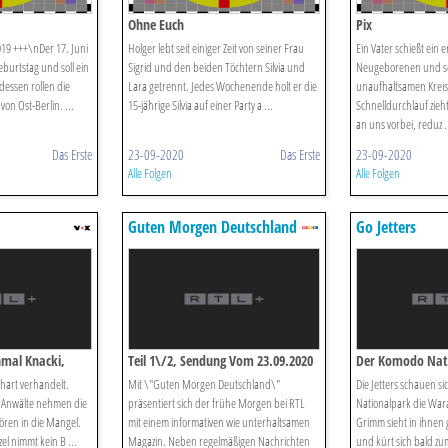
Ohne Euch
Pix
019 +++\nDer 17. Juni
Holger lebt seit einiger Zeit von seiner Frau
Ein Vater schießt ein e
eburtstag und soll ein
Sigrid und den beiden Töchtern Silvia und
Neugeborenen und se
dessen rollen die
Lara getrennt. Jedes Wochenende holt er die
unaufhaltsamen Kreis
on Ost-Berlin. ...
15-jährige Silvia auf einer Party a ...
Schnelldurchlauf zie
an uns vorbei, reduz .
Das Erste
23-09-2020
Das Erste
23-09-2020
Alle Folgen
Alle Folgen
Guten Morgen Deutschland
Go Jetters
nmal Knacki,
Teil 1\/2, Sendung Vom 23.09.2020
Der Komodo Nat
 hart verhandelt.
Mit \"Guten Morgen Deutschland\"
Die Jetters schauen s
d Anwälte nehmen die
präsentiert sich der frühe Morgen bei RTL
Nationalpark die Wara
hören in die Mangel.
mit einem informativen wie unterhaltsamen
Grimm sieht in ihnen 
el nimmt kein B ...
Magazin. Neben regelmäßigen Nachrichten
und kürt sich bald zu