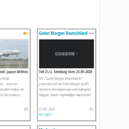
Guten Morgen Deutschland
d: Japan Airlines
Teil 2\/2, Sendung Vom 23.09.2020
 Zeit als
Mit \"Guten Morgen Deutschland\"
en – sinkende
präsentiert sich der frühe Morgen bei RTL
Schulden treiben die
mit einem informativen wie unterhaltsamen
 in die Insolvenz.
Magazin. Neben regelmäßigen Nachrichten
...
ZDF
23-09-2020
RTL
Alle Folgen