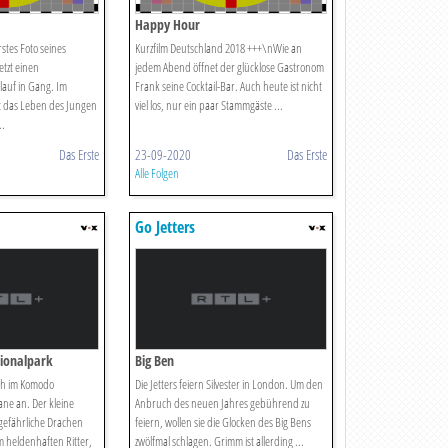
Happy Hour
rstes Foto seines
Kurzfilm Deutschland 2018 +++\nWie an
tzt einen
jedem Abend öffnet der glücklose Gastronom
lauf in Gang. Im
Frank seine Cocktail-Bar. Auch heute ist nicht
ht das Leben des Jungen
viel los, nur ein paar Stammgäste ...
..
Das Erste
23-09-2020
Das Erste
Alle Folgen
Go Jetters
ionalpark
Big Ben
ich im Komodo
Die Jetters feiern Silvester in London. Um den
ne an. Der kleine
Anbruch des neuen Jahres gebührend zu
gefährliche Drachen
feiern, wollen sie die Glocken des Big Bens
m heldenhaften Ritter,
zwölfmal schlagen. Grimm ist allerding ...