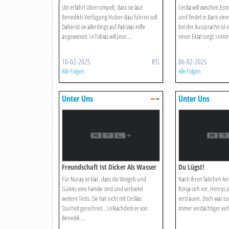
Ute erfährt überrumpelt, dass sie laut
Cecilia will zwischen Es
Benedikts Verfügung Huber-Bau führen soll.
und findet in Baris ei
Dabei ist sie allerdings auf Patrizias Hilfe
bei der Aussprache ist es
angewiesen.\nTobias will Jessi ...
einen Eklat sorgt.\nHenr
10-02-2025
RTL
06-02-2025
Alle Folgen
Alle Folgen
Unter Uns
Unter Uns
Freundschaft Ist Dicker Als Wasser
Du Lügst!
Für Nuray ist klar, dass die Weigels und
Nach ihren falschen A
Güleks eine Familie sind und verbietet
Ronja sich vor, Henrys
weitere Tests. Sie hat nicht mit Cecilias
vertrauen. Doch was tu
Sturheit gerechnet...\nNachdem er von
immer verdächtiger verh
Benedik ...