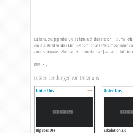
Eva behauptet gegenüber Ute, sie hätte auch eben erst von Tills Unfall erf
von Blut. Damit sie üben kann, stellt sich Tobias als Versuchskaninchen z
zunächst provoziert. Aber dann wird ihm klar, dass Jakob auch bloß ein gut
Bron: RTL
Letzten sendungen von Unter uns
Unter Uns
Unter Uns
Big Boss Ute
Eskalation 2.0