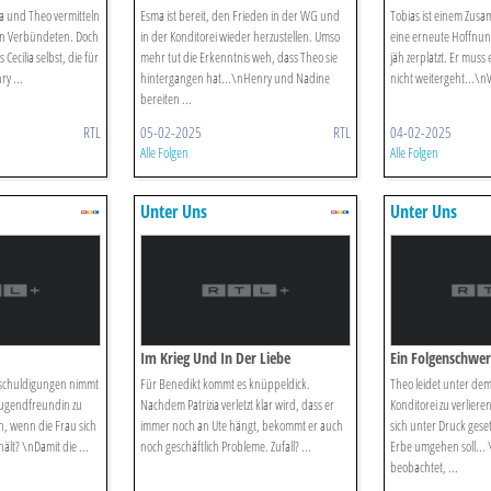
ma und Theo vermitteln
Esma ist bereit, den Frieden in der WG und
Tobias ist einem Zus
nen Verbündeten. Doch
in der Konditorei wieder herzustellen. Umso
eine erneute Hoffnun
 Cecilia selbst, die für
mehr tut die Erkenntnis weh, dass Theo sie
jäh zerplatzt. Er muss
y ...
hintergangen hat...\nHenry und Nadine
nicht weitergeht...\n
bereiten ...
RTL
05-02-2025
RTL
04-02-2025
Alle Folgen
Alle Folgen
Unter Uns
Unter Uns
Im Krieg Und In Der Liebe
Ein Folgenschwer
nschuldigungen nimmt
Für Benedikt kommt es knüppeldick.
Theo leidet unter de
 Jugendfreundin zu
Nachdem Patrizia verletzt klar wird, dass er
Konditorei zu verliere
n, wenn die Frau sich
immer noch an Ute hängt, bekommt er auch
sich unter Druck geset
ält? \nDamit die ...
noch geschäftlich Probleme. Zufall? ...
Erbe umgehen soll... 
beobachtet, ...