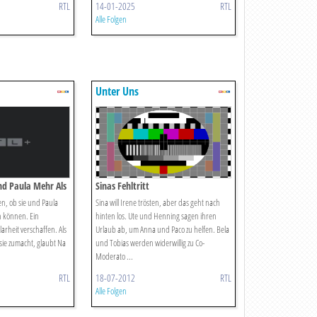
RTL
14-01-2025
RTL
Alle Folgen
Unter Uns
nd Paula Mehr Als
Sinas Fehltritt
den, ob sie und Paula
Sina will Irene trösten, aber das geht nach
n können. Ein
hinten los. Ute und Henning sagen ihren
Klarheit verschaffen. Als
Urlaub ab, um Anna und Paco zu helfen. Bela
 sie zumacht, glaubt Na
und Tobias werden widerwillig zu Co-
Moderato ...
RTL
18-07-2012
RTL
Alle Folgen