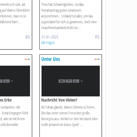
ammenbruch nah, als
Theo hat Schwierigkeiten, Cecilias
g auf Viviens Überleben
Heiratsantrag guten Gewissens
 erkennen, dass es so
anzunehmen...\nDavid tut alles, um das
Während Patri ...
Jugendamt für sich zu gewinnen, doch eine
Unaufmerksamkeit droht sei ...
RTL
31-01-2025
RTL
Alle Folgen
Unter Uns
es Erbe
Nachricht Von Vivien?
m Gedanken, die
Als Tobias glaubt, Viviens Stimme zu hören,
n. Esma hingegen fühlt
löst das unter seinen Freunden große
zt, wie sie mit ihrem
Besorgnis aus. Verliert er den Verstand oder
\nAls Benedikt
treibt jemand ein böses Spiel? ...