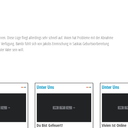
ahren. Diese Lüge fliegt allerdings sehr schnell auf. Vivien hat Probleme mit der Abnahme
ur Verfügung. Bambi fühlt sich von Jakobs Einmischung in Saskias Geburtsvorbereitung
er Vater sein will.
Unter Uns
Unter Uns
Du Bist Gefeuert!
Vivien Ist Online