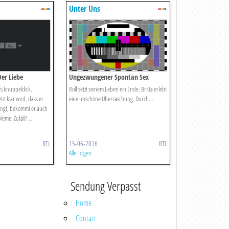
Unter Uns
Der Liebe
Ungezwungener Spontan Sex
s knüppeldick.
Rolf setzt seinem Leben ein Ende. Britta erlebt
tzt klar wird, dass er
eine unschöne Überraschung. Durch...
ängt, bekommt er auch
eme. Zufall? ...
RTL
15-06-2016
RTL
Alle Folgen
Sendung Verpasst
Home
Contact