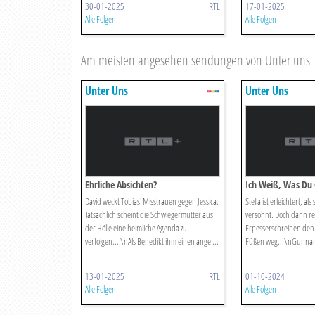
30-01-2025
RTL
17-01-2025
Alle Folgen
Alle Folgen
Am meisten angesehen sendungen von Unter uns
Unter Uns
Unter Uns
Ehrliche Absichten?
Ich Weiß, Was Du
David weckt Tobias' Misstrauen gegen Jessica.
Stella ist erleichtert, als
Tatsächlich scheint die Schwiegermutter aus
versöhnt. Doch dann rei
der Hölle eine heimliche Agenda zu
Erpesserschreiben den
verfolgen... \nAls Benedikt ihm einen ange ...
Füßen weg...\nGunnar s
13-01-2025
RTL
01-10-2024
Alle Folgen
Alle Folgen