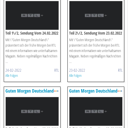
Teil 1\/2, Sendung Vom 24.02.2022
Teil 2\/2, Sendung Vom 23.02.2022
Mit \"Guten Morgen Deutschland\"
Mit \"Guten Morgen Deutschland\"
präsentiert sich der frühe Morgen bei RTL
präsentiert sich der frühe Morgen bei RTL
mit einem informativen wie unterhaltsamen
mit einem informativen wie unterhaltsamen
Magazin. Neben regelmäßigen Nachrichten
Magazin. Neben regelmäßigen Nachrichten
...
...
24-02-2022
RTL
23-02-2022
RTL
Alle Folgen
Alle Folgen
Guten Morgen Deutschland
Guten Morgen Deutschland