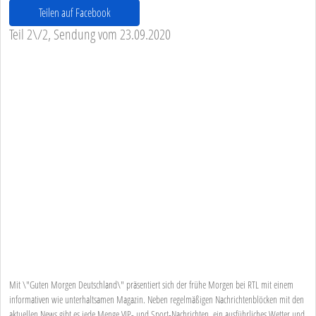
Teilen auf Facebook
Teil 2\/2, Sendung vom 23.09.2020
Mit \"Guten Morgen Deutschland\" präsentiert sich der frühe Morgen bei RTL mit einem
informativen wie unterhaltsamen Magazin. Neben regelmäßigen Nachrichtenblöcken mit den
aktuellen News gibt es jede Menge VIP- und Sport-Nachrichten, ein ausführliches Wetter und