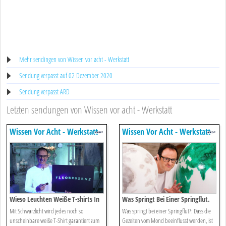
Mehr sendingen von Wissen vor acht - Werkstatt
Sendung verpasst auf 02 Dezember 2020
Sendung verpasst ARD
Letzten sendungen von Wissen vor acht - Werkstatt
Wissen Vor Acht - Werkstatt
Wissen Vor Acht - Werkstatt
Wieso Leuchten Weiße T-shirts In
Was Springt Bei Einer Springflut.
Der Disco.
Mit Schwarzlicht wird jedes noch so
Was springt bei einer Springflut?: Dass die
unscheinbare weiße T-Shirt garantiert zum
Gezeiten vom Mond beeinflusst werden, ist