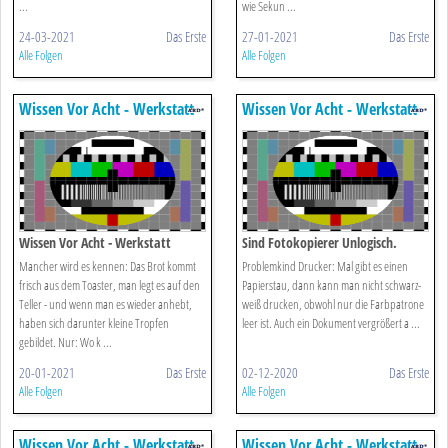
...
wie Sekun ...
24-03-2021
Das Erste
27-01-2021
Das Erste
Alle Folgen
Alle Folgen
Wissen Vor Acht - Werkstatt
Wissen Vor Acht - Werkstatt
Wissen Vor Acht - Werkstatt
Sind Fotokopierer Unlogisch.
Mancher wird es kennen: Das Brot kommt
Problemkind Drucker: Mal gibt es einen
frisch aus dem Toaster, man legt es auf den
Papierstau, dann kann man nicht schwarz-
Teller - und wenn man es wieder anhebt,
weiß drucken, obwohl nur die Farbpatrone
haben sich darunter kleine Tropfen
leer ist. Auch ein Dokument vergrößert a ...
gebildet. Nur: Wo k ...
20-01-2021
Das Erste
02-12-2020
Das Erste
Alle Folgen
Alle Folgen
Wissen Vor Acht - Werkstatt
Wissen Vor Acht - Werkstatt