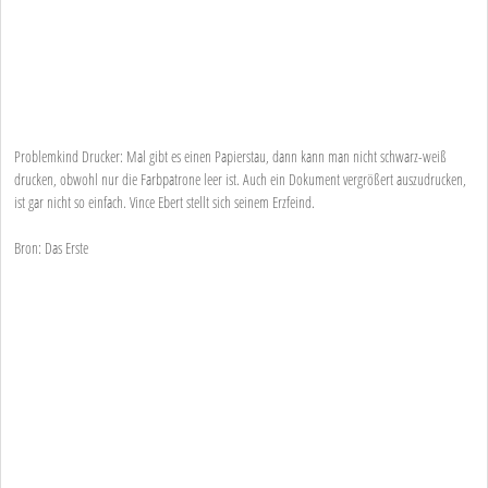
Problemkind Drucker: Mal gibt es einen Papierstau, dann kann man nicht schwarz-weiß
drucken, obwohl nur die Farbpatrone leer ist. Auch ein Dokument vergrößert auszudrucken,
ist gar nicht so einfach. Vince Ebert stellt sich seinem Erzfeind.
Bron: Das Erste