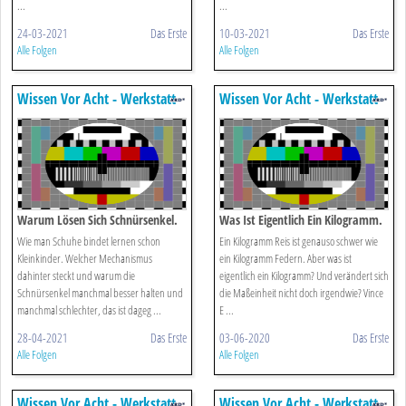
...
...
24-03-2021
Das Erste
10-03-2021
Das Erste
Alle Folgen
Alle Folgen
Wissen Vor Acht - Werkstatt
Wissen Vor Acht - Werkstatt
Warum Lösen Sich Schnürsenkel.
Was Ist Eigentlich Ein Kilogramm.
Wie man Schuhe bindet lernen schon
Ein Kilogramm Reis ist genauso schwer wie
Kleinkinder. Welcher Mechanismus
ein Kilogramm Federn. Aber was ist
dahinter steckt und warum die
eigentlich ein Kilogramm? Und verändert sich
Schnürsenkel manchmal besser halten und
die Maßeinheit nicht doch irgendwie? Vince
manchmal schlechter, das ist dageg ...
E ...
28-04-2021
Das Erste
03-06-2020
Das Erste
Alle Folgen
Alle Folgen
Wissen Vor Acht - Werkstatt
Wissen Vor Acht - Werkstatt