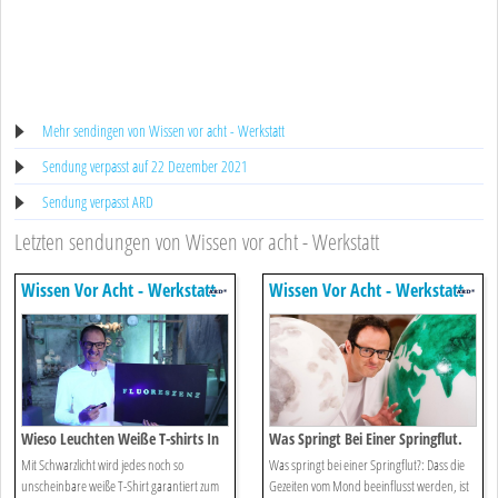
Mehr sendingen von Wissen vor acht - Werkstatt
Sendung verpasst auf 22 Dezember 2021
Sendung verpasst ARD
Letzten sendungen von Wissen vor acht - Werkstatt
Wissen Vor Acht - Werkstatt
Wissen Vor Acht - Werkstatt
Wieso Leuchten Weiße T-shirts In
Was Springt Bei Einer Springflut.
Der Disco.
Mit Schwarzlicht wird jedes noch so
Was springt bei einer Springflut?: Dass die
unscheinbare weiße T-Shirt garantiert zum
Gezeiten vom Mond beeinflusst werden, ist