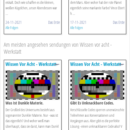
eiskalt. Doch wie schaffen es die kleinen,
dem Mars. Aber woher hat der rote Planet
weißen Kügelchen, unser Abendessen war
eigentlich seine markante Farbe? Vince Ebert
...
h ...
24-11-2021
Das Erste
17-11-2021
Das Erste
Alle Folgen
Alle Folgen
Am meisten angesehen sendungen von Wissen vor acht -
Werkstatt
Wissen Vor Acht - Werkstatt
Wissen Vor Acht - Werkstatt
Was Ist Dunkle Materie.
Gibt Es Unknackbare Codes.
Der Großteil des Universums besteht aus
Verschlüsselte Codes sperren unerwünschte
sogenannter Dunkler Materie. Nur - was ist
Teilnehmer aus Konversationen und
das eigentlich? Und woher weiß man
Vorgängen aus. Aber gibt es die perfekte
überhaupt, dass sie da ist, kann man Dunkl
Lösung - einen unknackbaren Code also? V