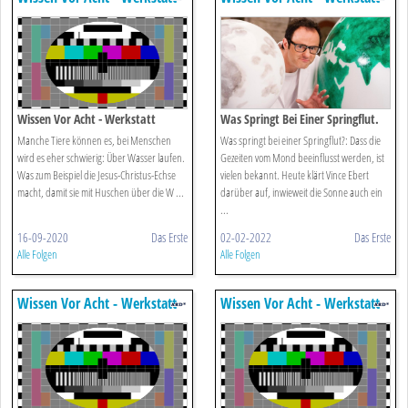
Wissen Vor Acht - Werkstatt
Was Springt Bei Einer Springflut.
Manche Tiere können es, bei Menschen
Was springt bei einer Springflut?: Dass die
wird es eher schwierig: Über Wasser laufen.
Gezeiten vom Mond beeinflusst werden, ist
Was zum Beispiel die Jesus-Christus-Echse
vielen bekannt. Heute klärt Vince Ebert
macht, damit sie mit Huschen über die W ...
darüber auf, inwieweit die Sonne auch ein
...
16-09-2020
Das Erste
02-02-2022
Das Erste
Alle Folgen
Alle Folgen
Wissen Vor Acht - Werkstatt
Wissen Vor Acht - Werkstatt