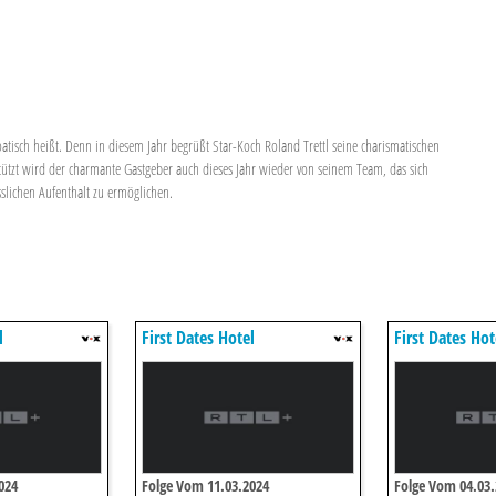
tisch heißt. Denn in diesem Jahr begrüßt Star-Koch Roland Trettl seine charismatischen
stützt wird der charmante Gastgeber auch dieses Jahr wieder von seinem Team, das sich
sslichen Aufenthalt zu ermöglichen.
l
First Dates Hotel
First Dates Hot
024
Folge Vom 11.03.2024
Folge Vom 04.03.