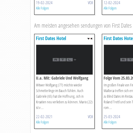
19-02-2024
VOX
12-02-2024
Alle Folgen
Alle Folgen
Am meisten angesehen sendungen von First Dates 
First Dates Hotel
First Dates Hote
U.a. Mit: Gabriele Und Wolfgang
Folge Vom 25.03.2
Witwer Wolfgang (77) möchte wieder
Im großen Finale von Fir
Schmetterlinge im Bauch fühlen. Auch
Mallorca treffen sich e
Gabriele (65) hat die Hoffnung, sich in
zu Blind Dates im Resta
Kroatien neu verlieben zu können. Mario (22)
Roland Trettl und sein
ist v ...
rom ...
22-02-2021
VOX
25-03-2024
Alle Folgen
Alle Folgen