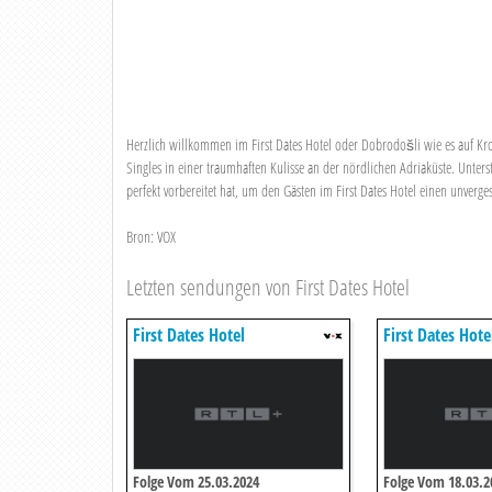
Herzlich willkommen im First Dates Hotel oder Dobrodošli wie es auf Kroa
Singles in einer traumhaften Kulisse an der nördlichen Adriaküste. Unter
perfekt vorbereitet hat, um den Gästen im First Dates Hotel einen unverge
Bron: VOX
Letzten sendungen von First Dates Hotel
First Dates Hotel
First Dates Hote
Folge Vom 25.03.2024
Folge Vom 18.03.2