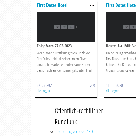
First Dates Hotel
First Dates Hote
Folge Vom 27.03.2023
Heute U.a. Mit: V
Wenn Roland Trettl zum großen Finale von
Ein neuer Tag erwacht 
First Dates Hotel mit seinem roten Flitzer
First Dates Hotel herrsc
anrauscht, warten erneut einsame Herzen
Betrieb. Der Duft von f
darauf, sich auf der sonnengeküssten Insel
Croissants und Café au La
...
27-03-2023
VOX
11-05-2020
Alle Folgen
Alle Folgen
Öffentlich-rechtlicher
Rundfunk
Sendung Verpasst ARD