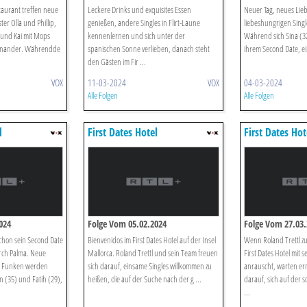
staurant treffen neue
Leckere Drinks und exquisites Essen
Neuer Tag, neues Lieb
ter Olla und Phillip,
genießen, andere Singles in Flirt-Laune
liebeshungrigen Single
 und Kai mit Mops
kennenlernen und sich unter der
Während sich Sina (3
einander. Währendde
spanischen Sonne verlieben, danach steht
ihrem Second Date, ei
den Gästen im Fir ...
VOX
11-03-2024
VOX
04-03-2024
Alle Folgen
Alle Folgen
l
First Dates Hotel
First Dates Hot
024
Folge Vom 05.02.2024
Folge Vom 27.03.
schon sein Second Date
Bienvenidos im First Dates Hotel auf der Insel
Wenn Roland Trettl z
urch Palma. Neue
Mallorca. Roland Trettl und sein Team freuen
First Dates Hotel mit s
ie Funken werden
sich darauf, einsame Singles willkommen zu
anrauscht, warten er
 (35) und Fatih (29),
heißen, die auf der Suche nach der g ...
darauf, sich auf der 
...