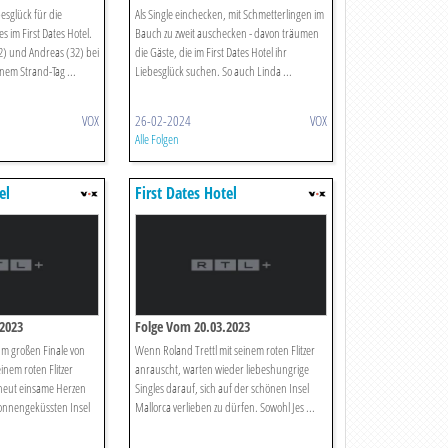
esglück für die
Als Single einchecken, mit Schmetterlingen im
s im First Dates Hotel.
Bauch zu zweit auschecken - davon träumen
2) und Andreas (32) bei
die Gäste, die im First Dates Hotel ihr
nem Strand-Tag ...
Liebesglück suchen. So auch Linda ...
VOX
26-02-2024
VOX
Alle Folgen
el
First Dates Hotel
2023
Folge Vom 20.03.2023
um großen Finale von
Wenn Roland Trettl mit seinem roten Flitzer
einem roten Flitzer
anrauscht, warten wieder liebeshungrige
neut einsame Herzen
Singles darauf, sich auf der schönen Insel
sonnengeküssten Insel
Mallorca verlieben zu dürfen. Sowohl Jes ...