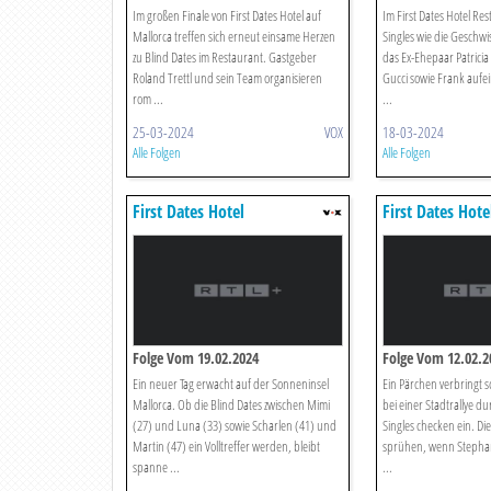
Im großen Finale von First Dates Hotel auf
Im First Dates Hotel Re
Mallorca treffen sich erneut einsame Herzen
Singles wie die Geschwis
zu Blind Dates im Restaurant. Gastgeber
das Ex-Ehepaar Patricia
Roland Trettl und sein Team organisieren
Gucci sowie Frank auf
rom ...
...
25-03-2024
VOX
18-03-2024
Alle Folgen
Alle Folgen
First Dates Hotel
First Dates Hote
Folge Vom 19.02.2024
Folge Vom 12.02.2
Ein neuer Tag erwacht auf der Sonneninsel
Ein Pärchen verbringt 
Mallorca. Ob die Blind Dates zwischen Mimi
bei einer Stadtrallye d
(27) und Luna (33) sowie Scharlen (41) und
Singles checken ein. D
Martin (47) ein Volltreffer werden, bleibt
sprühen, wenn Stephan
spanne ...
...