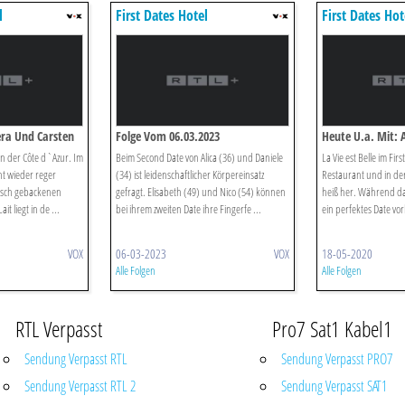
l
First Dates Hotel
First Dates Hot
era Und Carsten
Folge Vom 06.03.2023
Heute U.a. Mit: A
an der Côte d`Azur. Im
Beim Second Date von Alica (36) und Daniele
La Vie est Belle im Firs
ht wieder reger
(34) ist leidenschaftlicher Körpereinsatz
Restaurant und in de
risch gebackenen
gefragt. Elisabeth (49) und Nico (54) können
heiß her. Während das
it liegt in de ...
bei ihrem zweiten Date ihre Fingerfe ...
ein perfektes Date vorb
VOX
06-03-2023
VOX
18-05-2020
Alle Folgen
Alle Folgen
RTL Verpasst
Pro7 Sat1 Kabel1
Sendung Verpasst RTL
Sendung Verpasst PRO7
Sendung Verpasst RTL 2
Sendung Verpasst SAT1