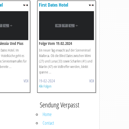
el
First Dates Hotel
lessia Und Pius
Folge Vom 19.02.2024
t Dates Hotel. Im
Ein neuer Tag erwacht auf der Sonneninsel
r Hotelküche geht es
Mallorca. Ob die Blind Dates zwischen Mimi
 Serviceteam alles für
(27) und Luna (33) sowie Scharlen (41) und
ereite ...
Martin (47) ein Volltreffer werden, bleibt
spanne ...
VOX
19-02-2024
VOX
Alle Folgen
Sendung Verpasst
Home
Contact