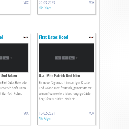
VOX
20-03-2023
VOX
Alle Folgen
el
First Dates Hotel
a Und Adam
U.a. Mit: Patrick Und Nico
 First Dates Hotel oder
Ein neuer Tag erwacht im sonnigen Kroatien
 Kroatisch heißt. Denn
und Roland Trettl freut sich, gemeinsam mit
t Star-Koch Roland
seinem Team weitere liebeshungrige Gäste
...
begrüßen zu dürfen. Nach ein ...
VOX
15-02-2021
VOX
Alle Folgen