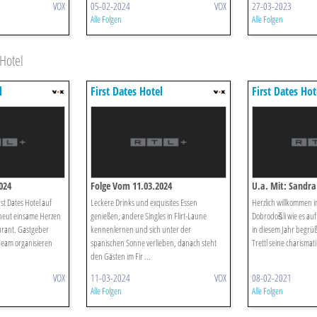
VOX
05-02-2024
VOX
27-03-2023
Alle Folgen
Alle Folgen
Hotel
l
First Dates Hotel
First Dates Hot
024
Folge Vom 11.03.2024
U.a. Mit: Sandr
st Dates Hotel auf
Leckere Drinks und exquisites Essen
Herzlich willkommen im
rneut einsame Herzen
genießen, andere Singles in Flirt-Laune
Dobrodošli wie es auf
urant. Gastgeber
kennenlernen und sich unter der
in diesem Jahr begrüß
 Team organisieren
spanischen Sonne verlieben, danach steht
Trettl seine charismati 
den Gästen im Fir ...
VOX
11-03-2024
VOX
08-02-2021
Alle Folgen
Alle Folgen