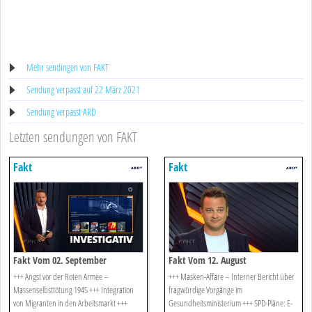
Mehr sendingen von FAKT
Sendung verpasst auf 22 März 2021
Sendung verpasst ARD
Letzten sendungen von FAKT
Fakt
Fakt
Fakt Vom 02. September
Fakt Vom 12. August
+++ Angst vor der Roten Armee –
+++ Masken-Affäre – Interner Bericht über
Massenselbsttötung 1945 +++ Integration
fragwürdige Vorgänge im
von Migranten in den Arbeitsmarkt +++
Gesundheitsministerium +++ SPD-Pläne: E-