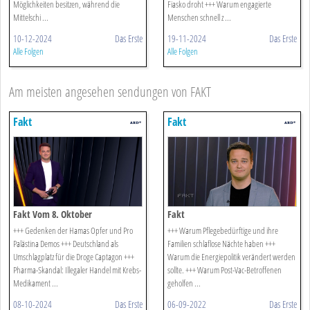
Möglichkeiten besitzen, während die
Fiasko droht +++ Warum engagierte
Mittelschi ...
Menschen schnell z ...
10-12-2024
Das Erste
19-11-2024
Das Erste
Alle Folgen
Alle Folgen
Am meisten angesehen sendungen von FAKT
Fakt
Fakt
Fakt Vom 8. Oktober
Fakt
+++ Gedenken der Hamas Opfer und Pro
+++ Warum Pflegebedürftige und ihre
Palästina Demos +++ Deutschland als
Familien schlaflose Nächte haben +++
Umschlagplatz für die Droge Captagon +++
Warum die Energiepolitik verändert werden
Pharma-Skandal: Illegaler Handel mit Krebs-
sollte. +++ Warum Post-Vac-Betroffenen
Medikament ...
geholfen ...
08-10-2024
Das Erste
06-09-2022
Das Erste