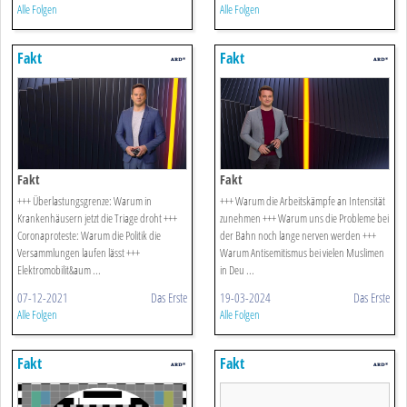
Alle Folgen
Alle Folgen
Fakt
Fakt
Fakt
Fakt
+++ Überlastungsgrenze: Warum in
+++ Warum die Arbeitskämpfe an Intensität
Krankenhäusern jetzt die Triage droht +++
zunehmen +++ Warum uns die Probleme bei
Coronaproteste: Warum die Politik die
der Bahn noch lange nerven werden +++
Versammlungen laufen lässt +++
Warum Antisemitismus bei vielen Muslimen
Elektromobilit&aum ...
in Deu ...
07-12-2021
Das Erste
19-03-2024
Das Erste
Alle Folgen
Alle Folgen
Fakt
Fakt