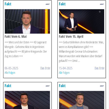
Fakt
Fakt
Fakt Vom 6. Mai
Fakt Vom 15. April
+++ Merz und der Osten +++ KZ-Lagerarzt
+++ Geburtskliniken ohne Kinderärzte: Was,
Mengele - Geheime Akte in Argentinien
wenn es Komplikationen gibt? +++
aufgetaucht +++ 80 Jahre Kriegsende: Der
Milliardengrab Corona-Schutzmasken:
Zug ins Leben +++
Warum wurden viele Masken über Bedarf
gekauft? +++ Umst ...
06-05-2025
Das Erste
15-04-2025
Das Erste
Alle Folgen
Alle Folgen
Fakt
Fakt