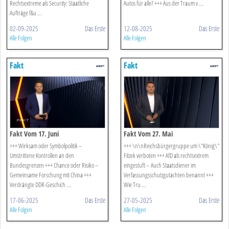
Rechtsextreme als Security: Staatliche
Autos für alle? +++ Aus der Traum v ...
Aufträge f&u ...
02-09-2025
Das Erste
12-08-2025
Das Erste
Alle Folgen
Alle Folgen
Fakt
Fakt
Fakt Vom 17. Juni
Fakt Vom 27. Mai
+++ Wirksam oder Symbolpolitik –
+++ \n\nReichsbürgergruppe um \"König\"
Umstrittene Kontrollen an den
Fitzek verboten +++ AfD als rechtsextrem
Bundesgrenzen +++ Chance oder Risiko –
eingestuft – Auch Staatsdiener im
Gemeinsame Forschung mit China +++
Verfassungsschutzgutachten benannt +++
Verdrängte DDR-Geschich ...
Wie Tru ...
17-06-2025
Das Erste
27-05-2025
Das Erste
Alle Folgen
Alle Folgen