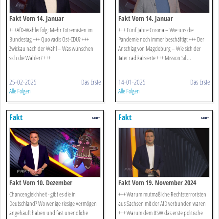
Fakt Vom 14. Januar
Fakt Vom 14. Januar
+++AfD-Wahlerfolg: Mehr Extremisten im
+++ Fünf Jahre Corona – Wie uns die
Bundestag +++ Quo vadis Ost-CDU? +++
Pandemie noch immer beschäftigt +++ Der
Zwickau nach der Wahl – Was wünschen
Anschlag von Magdeburg – Wie sich der
sich die Wähler? +++
Täter radikalisierte +++ Mission Sil ...
25-02-2025
Das Erste
14-01-2025
Das Erste
Alle Folgen
Alle Folgen
Fakt
Fakt
Fakt Vom 10. Dezember
Fakt Vom 19. November 2024
Chancengleichheit - gibt es die in
+++ Warum mutmaßliche Rechtsterroristen
Deutschland? Wo wenige riesige Vermögen
aus Sachsen mit der AfD verbunden waren
angehäuft haben und fast unendliche
+++ Warum dem BSW das erste politische