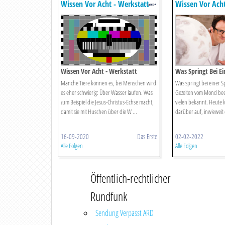
Wissen Vor Acht - Werkstatt
Wissen Vor Acht
Wissen Vor Acht - Werkstatt
Was Springt Bei Ei
Manche Tiere können es, bei Menschen wird
Was springt bei einer Sp
es eher schwierig: Über Wasser laufen. Was
Gezeiten vom Mond beei
zum Beispiel die Jesus-Christus-Echse macht,
vielen bekannt. Heute k
damit sie mit Huschen über die W ...
darüber auf, inwieweit 
16-09-2020
Das Erste
02-02-2022
Alle Folgen
Alle Folgen
Öffentlich-rechtlicher
Rundfunk
Sendung Verpasst ARD