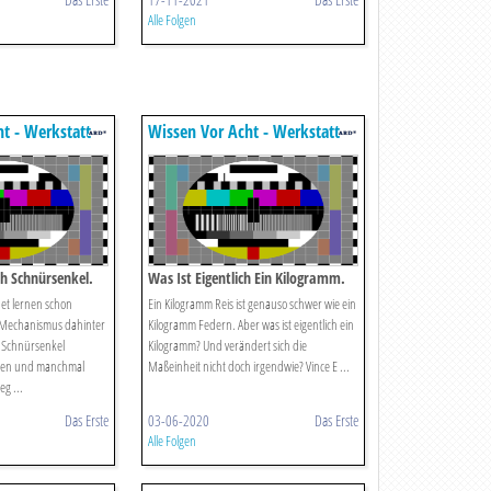
Alle Folgen
t - Werkstatt
Wissen Vor Acht - Werkstatt
h Schnürsenkel.
Was Ist Eigentlich Ein Kilogramm.
et lernen schon
Ein Kilogramm Reis ist genauso schwer wie ein
 Mechanismus dahinter
Kilogramm Federn. Aber was ist eigentlich ein
 Schnürsenkel
Kilogramm? Und verändert sich die
ten und manchmal
Maßeinheit nicht doch irgendwie? Vince E ...
eg ...
Das Erste
03-06-2020
Das Erste
Alle Folgen