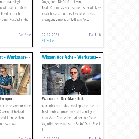
nen - das klingt
Zugegeben: Die Schönheit von
endwie auch unmöglich.
Blockflötenmusik ist umstritten. Aber wie ist es
 Ebert sich nicht
möglich, darauf unterschiedliche Töne zu
einen Ausblick in die
erzeugen? Vince Ebert lädt zum Ko ...
Das Erste
22-12-2021
Das Erste
Alle Folgen
t - Werkstatt
Wissen Vor Acht - Werkstatt
tyropor.
Warum Ist Der Mars Rot.
m Lieferservice nur ohne
Beim Blick durch das Teleskop sehen Sie rot?
 Vermutlich eiskalt.
Das könnte an unserem Nachbarn liegen -
die kleinen, weißen
dem Mars. Aber woher hat der rote Planet
ndessen war ...
eigentlich seine markante Farbe? Vince Ebert
h ...
Das Erste
17-11-2021
Das Erste