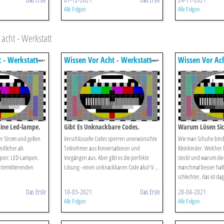
Alle Folgen
Alle Folgen
cht - Werkstatt
 - Werkstatt
Wissen Vor Acht - Werkstatt
Wissen Vor Ach
Eine Led-lampe.
Gibt Es Unknackbare Codes.
Warum Lösen Sic
r Strom und gelten
Verschlüsselte Codes sperren unerwünschte
Wie man Schuhe bind
dlicher als
Teilnehmer aus Konversationen und
Kleinkinder. Welcher
pen: LED-Lampen.
Vorgängen aus. Aber gibt es die perfekte
steckt und warum die
chtemittierenden
Lösung - einen unknackbaren Code also? V ...
manchmal besser hal
schlechter, das ist dag
Das Erste
10-03-2021
Das Erste
28-04-2021
Alle Folgen
Alle Folgen