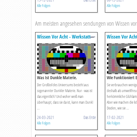
Alle Folgen
Alle Folgen
Am meisten angesehen sendungen von Wissen vor a
Wissen Vor Acht - Werkstatt
Wissen Vor Acht
Was Ist Dunkle Materie.
Wie Funktioniert 
Der Großteil des Universums besteht aus
Sie verbrauchen wenige
sogenannter Dunkler Materie. Nur - was ist
deshalb als umweltfreun
das eigentlich? Und woher weiß man
herkömmliche Glühlam
überhaupt, dass sie da ist, kann man Dunkl
Aber wie machen die li
...
Dioden, wie sie ...
24-03-2021
Das Erste
17-02-2021
Alle Folgen
Alle Folgen