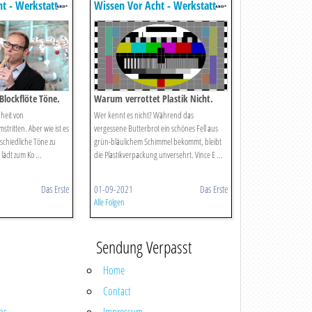
t - Werkstatt
Wissen Vor Acht - Werkstatt
Blockflöte Töne.
Warum verrottet Plastik Nicht.
heit von
Wer kennt es nicht? Während das
stritten. Aber wie ist es
vergessene Butterbrot ein schönes Fell aus
schiedliche Töne zu
grün-bläulichem Schimmel bekommt, bleibt
lädt zum Ko ...
die Plastikverpackung unversehrt. Vince E ...
Das Erste
01-09-2021
Das Erste
Alle Folgen
Sendung Verpasst
Home
Contact