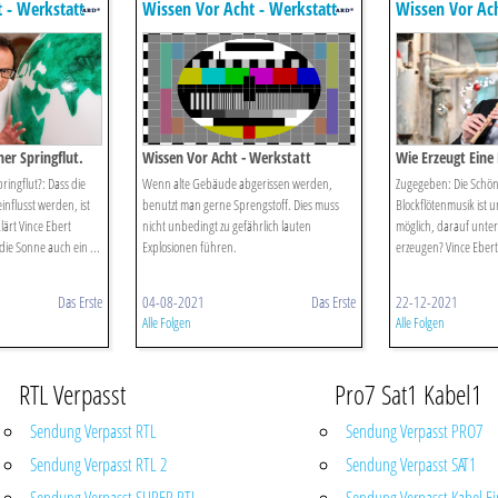
 - Werkstatt
Wissen Vor Acht - Werkstatt
Wissen Vor Ach
ner Springflut.
Wissen Vor Acht - Werkstatt
Wie Erzeugt Eine 
ringflut?: Dass die
Wenn alte Gebäude abgerissen werden,
Zugegeben: Die Schön
nflusst werden, ist
benutzt man gerne Sprengstoff. Dies muss
Blockflötenmusik ist um
lärt Vince Ebert
nicht unbedingt zu gefährlich lauten
möglich, darauf unter
die Sonne auch ein ...
Explosionen führen.
erzeugen? Vince Ebert 
Das Erste
04-08-2021
Das Erste
22-12-2021
Alle Folgen
Alle Folgen
RTL Verpasst
Pro7 Sat1 Kabel1
Sendung Verpasst RTL
Sendung Verpasst PRO7
Sendung Verpasst RTL 2
Sendung Verpasst SAT1