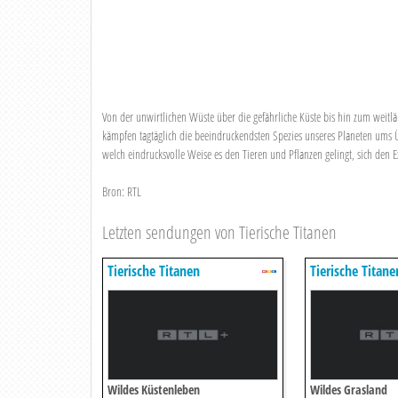
Von der unwirtlichen Wüste über die gefährliche Küste bis hin zum weitlä
kämpfen tagtäglich die beeindruckendsten Spezies unseres Planeten ums Üb
welch eindrucksvolle Weise es den Tieren und Pflanzen gelingt, sich de
Bron: RTL
Letzten sendungen von Tierische Titanen
Tierische Titanen
Tierische Titane
Wildes Küstenleben
Wildes Grasland