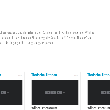
ufigen Grasland und den artenreichen Korallenriffen: In Afrikas ungezähmter Wildnis
erleben. In faszinierenden Bildern zeigt die Doku-Reihe \"Tierische Titanen\" auf
n Extrembedingungen ihrer Umgebung anzupassen.
n
Tierische Titanen
Tierische Titan
Wilder Lebensraum
Wildes Leben Un