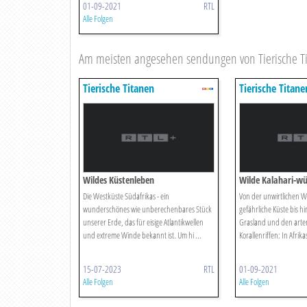
01-09-2021
RTL
Alle Folgen
Am meisten angesehen sendungen von Tierische T
Tierische Titanen
Tierische Titane
Wildes Küstenleben
Wilde Kalahari-wü
Die Westküste Südafrikas - ein
Von der unwirtlichen W
wunderschönes wie unberechenbares Stück
gefährliche Küste bis h
unserer Erde, das für eisige Atlantikwellen
Grasland und den arte
und extreme Winde bekannt ist. Um hi ...
Korallenriffen: In Afrik
15-07-2023
RTL
01-09-2021
Alle Folgen
Alle Folgen