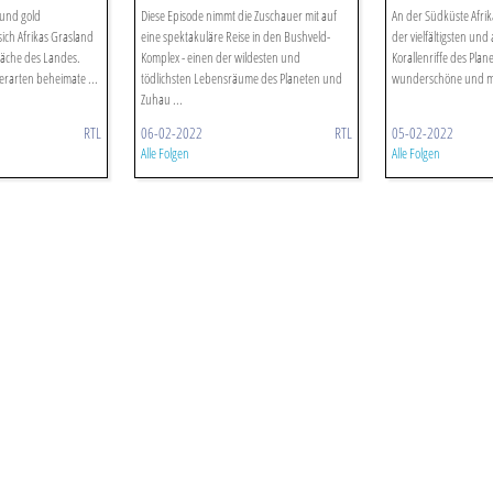
 und gold
Diese Episode nimmt die Zuschauer mit auf
An der Südküste Afrika
ich Afrikas Grasland
eine spektakuläre Reise in den Bushveld-
der vielfältigsten und
läche des Landes.
Komplex - einen der wildesten und
Korallenriffe des Plane
erarten beheimate ...
tödlichsten Lebensräume des Planeten und
wunderschöne und mys
Zuhau ...
RTL
06-02-2022
RTL
05-02-2022
Alle Folgen
Alle Folgen