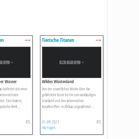
en
Tierische Titanen
ter Wasser
Wildes Wüstenland
s befindet sich eines
Von der unwirtlichen Wüste über die
 artenreichsten
gefährliche Küste bis hin zum weitläufigen
ten. Eine bizarre,
Grasland und den artenreichen
tische Welt ...
Korallenriffen: In Afrikas ungezähmter ...
RTL
01-09-2021
RTL
Alle Folgen