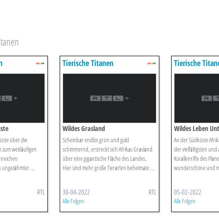
itanen
n
Tierische Titanen
Tierische Titan
ste
Wildes Grasland
Wildes Leben Un
üste über die
Scheinbar endlos grün und gold
An der Südküste Afrika
in zum weitläufigen
schimmernd, erstreckt sich Afrikas Grasland
der vielfältigsten und
nreichen
über eine gigantische Fläche des Landes.
Korallenriffe des Plane
as ungezähmter ...
Hier sind mehr große Tierarten beheimate ...
wunderschöne und mys
RTL
30-04-2022
RTL
05-02-2022
Alle Folgen
Alle Folgen