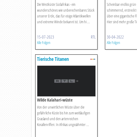
Die Westküste Südafrikas - ein
Scheinbar endlos grün
wunderschönes wie unberechenbares Stück
schimmernd, erstreckt s
unserer Erde, das für eisige Atlantikwellen
über eine gigantische F
und extreme Winde bekannt ist. Um hi ...
Hier sind mehr große Ti
15-07-2023
RTL
30-04-2022
Alle Folgen
Alle Folgen
Tierische Titanen
Wilde Kalahari-wüste
Von der unwirtlichen Wüste über die
gefährliche Küste bis hin zum weitläufigen
Grasland und den artenreichen
Korallenriffen: In Afrikas ungezähmter ...