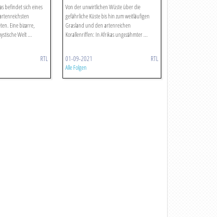
s befindet sich eines
Von der unwirtlichen Wüste über die
 artenreichsten
gefährliche Küste bis hin zum weitläufigen
ten. Eine bizarre,
Grasland und den artenreichen
tische Welt ...
Korallenriffen: In Afrikas ungezähmter ...
RTL
01-09-2021
RTL
Alle Folgen