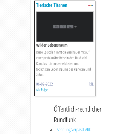
Tierische Titanen
Wilder Lebensraum
Diese Episode nimmt die Zuschauer mit auf
eine spektakuläre Reise in den Bushveld-
Komplex - einen der wildesten und
tödlichsten Lebensräume des Planeten und
Zuhau ...
06-02-2022
RTL
Alle Folgen
Öffentlich-rechtlicher
Rundfunk
Sendung Verpasst ARD