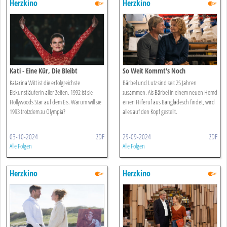
Herzkino
Herzkino
Kati - Eine Kür, Die Bleibt
So Weit Kommt's Noch
Katarina Witt ist die erfolgreichste
Bärbel und Lutz sind seit 25 Jahren
Eiskunstläuferin aller Zeiten. 1992 ist sie
zusammen. Als Bärbel in einem neuen Hemd
Hollywoods Star auf dem Eis. Warum will sie
einen Hilferuf aus Bangladesch findet, wird
1993 trotzdem zu Olympia?
alles auf den Kopf gestellt.
03-10-2024
ZDF
29-09-2024
ZDF
Alle Folgen
Alle Folgen
Herzkino
Herzkino