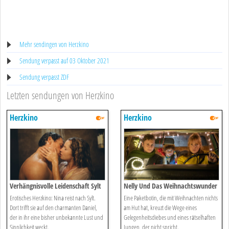
Mehr sendingen von Herzkino
Sendung verpasst auf 03 Oktober 2021
Sendung verpasst ZDF
Letzten sendungen von Herzkino
Herzkino
Herzkino
Verhängnisvolle Leidenschaft Sylt
Nelly Und Das Weihnachtswunder
Erotisches Herzkino: Nina reist nach Sylt.
Eine Paketbotin, die mit Weihnachten nichts
Dort trifft sie auf den charmanten Daniel,
am Hut hat, kreuzt die Wege eines
der in ihr eine bisher unbekannte Lust und
Gelegenheitsdiebes und eines rätselhaften
Sinnlichkeit weckt.
Jungen, der nicht spricht.