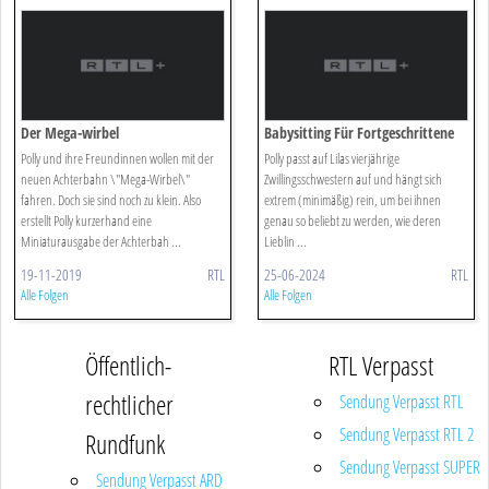
Der Mega-wirbel
Babysitting Für Fortgeschrittene
Polly und ihre Freundinnen wollen mit der
Polly passt auf Lilas vierjährige
neuen Achterbahn \"Mega-Wirbel\"
Zwillingsschwestern auf und hängt sich
fahren. Doch sie sind noch zu klein. Also
extrem (minimäßig) rein, um bei ihnen
erstellt Polly kurzerhand eine
genau so beliebt zu werden, wie deren
Miniaturausgabe der Achterbah ...
Lieblin ...
19-11-2019
RTL
25-06-2024
RTL
Alle Folgen
Alle Folgen
Öffentlich-
RTL Verpasst
rechtlicher
Sendung Verpasst RTL
Sendung Verpasst RTL 2
Rundfunk
Sendung Verpasst SUPER
Sendung Verpasst ARD