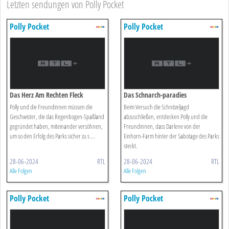
Letzten sendungen von Polly Pocket
Polly Pocket
Polly Pocket
Das Herz Am Rechten Fleck
Das Schnarch-paradies
Polly und die Freundinnen müssen die
Beim Versuch die Schnitzeljagd
Geschwister, die das Regenbogen-Spaßland
abzuschließen, entdecken Polly und die
gegründet haben, miteinander versöhnen,
Freundinnen, dass Darlene von der
um so den Erfolg des Parks sicher zu s ...
Einhorn-Farm hinter der Sabotage des Parks
steckt.
28-06-2024
RTL
28-06-2024
RTL
Alle Folgen
Alle Folgen
Polly Pocket
Polly Pocket