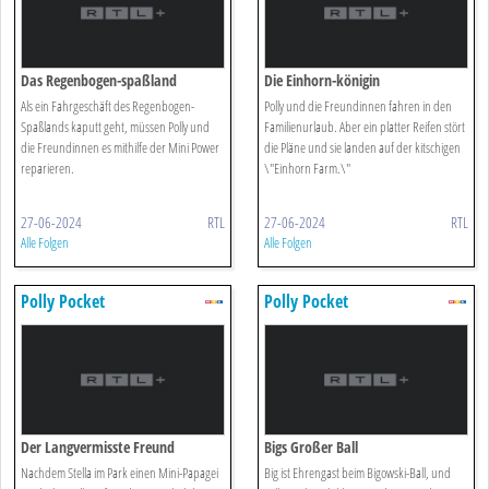
Das Regenbogen-spaßland
Die Einhorn-königin
Als ein Fahrgeschäft des Regenbogen-
Polly und die Freundinnen fahren in den
Spaßlands kaputt geht, müssen Polly und
Familienurlaub. Aber ein platter Reifen stört
die Freundinnen es mithilfe der Mini Power
die Pläne und sie landen auf der kitschigen
reparieren.
\"Einhorn Farm.\"
27-06-2024
RTL
27-06-2024
RTL
Alle Folgen
Alle Folgen
Polly Pocket
Polly Pocket
Der Langvermisste Freund
Bigs Großer Ball
Nachdem Stella im Park einen Mini-Papagei
Big ist Ehrengast beim Bigowski-Ball, und