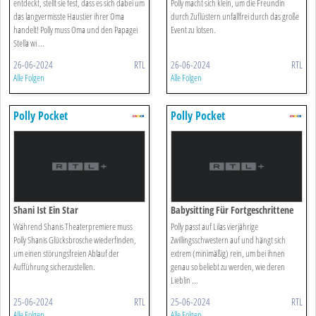
entdeckt, stellt sie fest, dass es sich dabei um
Polly macht sich klein, um die Freundin
das langvermisste Haustier ihrer Oma
durch Zuflüstern unfallfrei durch das große
handelt! Polly muss Oma und den Papagei
Event zu lotsen.
Stella wi ...
26-06-2024
RTL
26-06-2024
RTL
Alle Folgen
Alle Folgen
Polly Pocket
Polly Pocket
Shani Ist Ein Star
Babysitting Für Fortgeschrittene
Während Shanis Theaterpremiere muss
Polly passt auf Lilas vierjährige
Polly Shanis Glücksbrosche wiederfinden,
Zwillingsschwestern auf und hängt sich
um einen störungsfreien Ablauf der
extrem (minimäßig) rein, um bei ihnen
Aufführung sicherzustellen.
genau so beliebt zu werden, wie deren
Lieblin ...
25-06-2024
RTL
25-06-2024
RTL
Alle Folgen
Alle Folgen