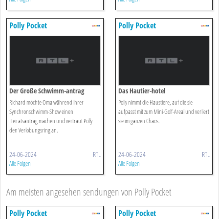
Polly Pocket
Polly Pocket
Der Große Schwimm-antrag
Das Hautier-hotel
Richard möchte Oma während ihrer
Polly nimmt die Haustiere, auf die sie
Synchronschwimm-Show einen
aufpasst mit zum Mini-Golf-Areal und verliert
Heiratsantrag machen und vertraut Polly
sie im ganzen Chaos.
den Verlobungsring an.
24-06-2024
RTL
24-06-2024
RTL
Alle Folgen
Alle Folgen
Am meisten angesehen sendungen von Polly Pocket
Polly Pocket
Polly Pocket