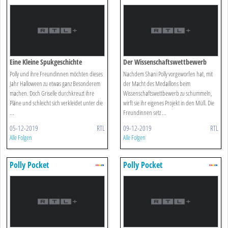
Eine Kleine Spukgeschichte
Der Wissenschaftswettbewerb
Polly und ihre Freundinnen möchten dieses
Nachdem Shani Polly vorgeworfen hat, mit
Jahr Halloween zu etwas ganz Besonderem
der Macht des Medaillons beim
machen. Doch Griselle durchkreuzt ihre
Wissenschaftswettbewerb zu schummeln,
Pläne und schleicht sich verkleidet unter die
wirft sie ihr eigenes Projekt in den Müll. Die
...
Freundinnen setz ...
05-12-2019
RTL
09-12-2019
RTL
Alle Folgen
Alle Folgen
Polly Pocket
Polly Pocket