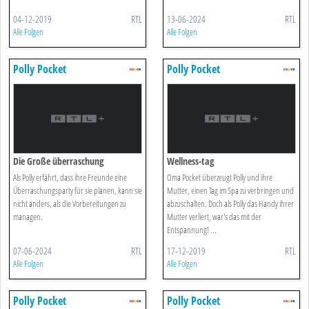
04-12-2019
RTL
13-06-2024
RTL
Alle Folgen
Alle Folgen
Polly Pocket
Polly Pocket
Die Große überraschung
Wellness-tag
Als Polly erfährt, dass ihre Freunde eine
Oma Pocket überzeugt Polly und ihre
Überraschungsparty für sie planen, kann sie
Mutter, einen Tag im Spa zu verbringen und
nicht anders, als die Vorbereitungen zu
abzuschalten. Doch als Polly das Handy ihrer
managen.
Mutter verliert, war's das mit der
Entspannung! ...
07-06-2024
RTL
17-12-2019
RTL
Alle Folgen
Alle Folgen
Polly Pocket
Polly Pocket