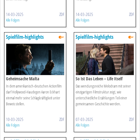
14-03-2025
ZDF
14-03-2025
ZDF
Alle Folgen
Alle Folgen
Spielfilm-highlights
Spielfilm-highlights
Geheimsache Malta
So Ist Das Leben – Life Itself
In dem amerikanisch-deutschen Actionfilm
Das wendungsreiche Melodram mit seiner
darf Hollywood-Haudegen Aaron Eckhart
einzigartigen Filmstruktur zeigt, wie
einmal mehr seine Schlagkräftigkeit unter
unterschiedliche Erzählungen Teil einer
Beweis stellen.
gemeinsamen Geschichte werden.
10-03-2025
ZDF
07-03-2025
ZDF
Alle Folgen
Alle Folgen