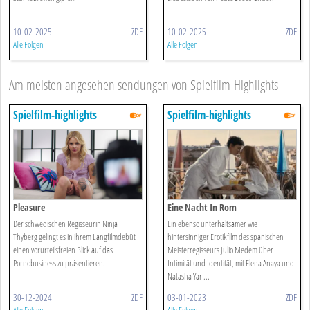
10-02-2025
ZDF
10-02-2025
ZDF
Alle Folgen
Alle Folgen
Am meisten angesehen sendungen von Spielfilm-Highlights
Spielfilm-highlights
Spielfilm-highlights
Pleasure
Eine Nacht In Rom
Der schwedischen Regisseurin Ninja
Ein ebenso unterhaltsamer wie
Thyberg gelingt es in ihrem Langfilmdebüt
hintersinniger Erotikfilm des spanischen
einen vorurteilsfreien Blick auf das
Meisterregisseurs Julio Medem über
Pornobusiness zu präsentieren.
Intimität und Identität, mit Elena Anaya und
Natasha Yar ...
30-12-2024
ZDF
03-01-2023
ZDF