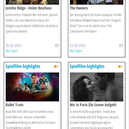
Jericho Ridge - Unter Beschuss
The Owners
Actionreicher Polizeithriller mit einer starken
Der atmosphärische Home-Invasion-Thriller
Heldin, der das klassische Topos des
mit Maisie Williams basiert auf der Graphic
Belagerungszustands effektvoll und äußerst
Novel "Une nuit de pleine lune" des
spannend variiert.
Comicautors Hermann.
26-02-2025
ZDF
22-02-2025
ZDF
Alle Folgen
Alle Folgen
Spielfilm-highlights
Spielfilm-highlights
Bullet Train
Wo In Paris Die Sonne Aufgeht
Brad Pitt steht dem Star-Ensemble eines
In seinem hoffnungsvollen, erotischen
Actionfilms vor, dessen comichafte
Liebesdrama setzt sich Regisseur Jacques
Gewaltdarstellung in zahlreichen furiosen
Audiard mit dem digital geprägten
Stuntballetten gipfelt.
Liebesleben von heute auseinander.