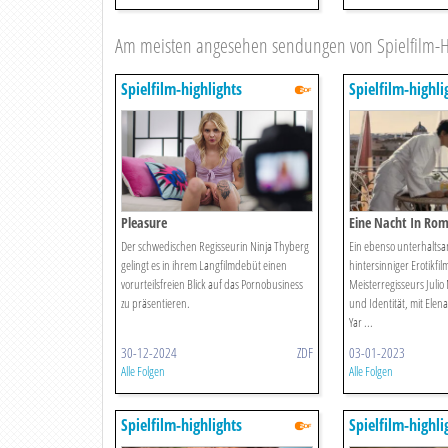
Am meisten angesehen sendungen von Spielfilm-Hi
Spielfilm-highlights
Spielfilm-highli
Pleasure
Eine Nacht In Ro
Der schwedischen Regisseurin Ninja Thyberg
Ein ebenso unterhaltsa
gelingt es in ihrem Langfilmdebüt einen
hintersinniger Erotikfi
vorurteilsfreien Blick auf das Pornobusiness
Meisterregisseurs Julio
zu präsentieren.
und Identität, mit Ele
Yar ...
30-12-2024
ZDF
03-01-2023
Alle Folgen
Alle Folgen
Spielfilm-highlights
Spielfilm-highli