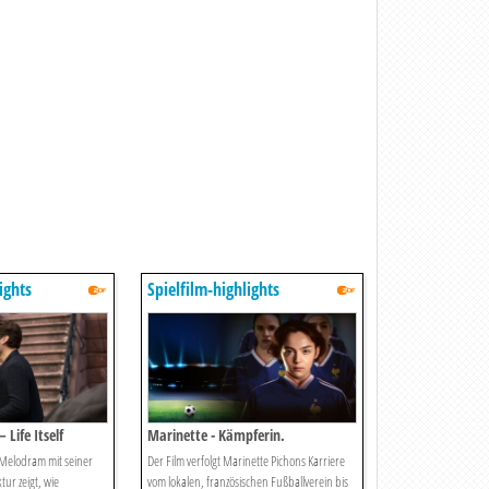
ights
Spielfilm-highlights
 Life Itself
Marinette - Kämpferin.
Fußballerin. Legende.
Melodram mit seiner
Der Film verfolgt Marinette Pichons Karriere
tur zeigt, wie
vom lokalen, französischen Fußballverein bis