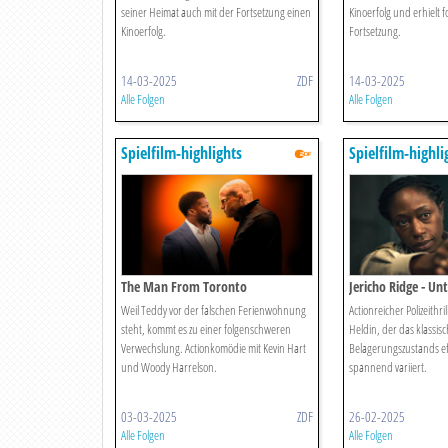
seiner Heimat auch mit der Fortsetzung einen
Kinoerfolg und erhielt f
Kinoerfolg.
Fortsetzung.
14-03-2025
ZDF
14-03-2025
Alle Folgen
Alle Folgen
Spielfilm-highlights
Spielfilm-highli
The Man From Toronto
Jericho Ridge - Un
Weil Teddy vor der falschen Ferienwohnung
Actionreicher Polizeithri
steht, kommt es zu einer folgenschweren
Heldin, der das klassis
Verwechslung. Actionkomödie mit Kevin Hart
Belagerungszustands ef
und Woody Harrelson.
spannend variiert.
03-03-2025
ZDF
26-02-2025
Alle Folgen
Alle Folgen