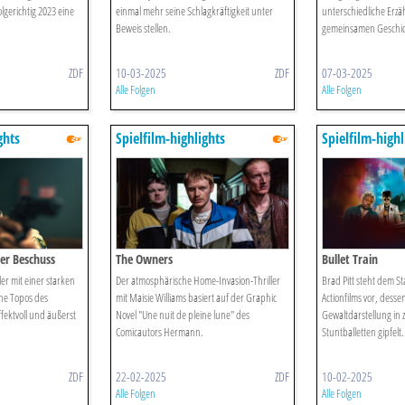
olgerichtig 2023 eine
einmal mehr seine Schlagkräftigkeit unter
unterschiedliche Erzä
Beweis stellen.
gemeinsamen Geschic
ZDF
10-03-2025
ZDF
07-03-2025
Alle Folgen
Alle Folgen
ghts
Spielfilm-highlights
Spielfilm-highl
ter Beschuss
The Owners
Bullet Train
ller mit einer starken
Der atmosphärische Home-Invasion-Thriller
Brad Pitt steht dem S
che Topos des
mit Maisie Williams basiert auf der Graphic
Actionfilms vor, desse
fektvoll und äußerst
Novel "Une nuit de pleine lune" des
Gewaltdarstellung in 
Comicautors Hermann.
Stuntballetten gipfelt.
ZDF
22-02-2025
ZDF
10-02-2025
Alle Folgen
Alle Folgen