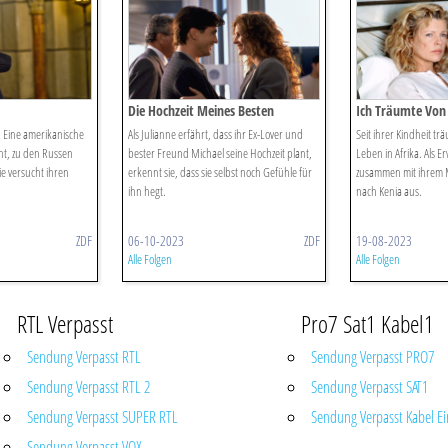
Die Hochzeit Meines Besten
Ich Träumte Von 
Freundes
e: Eine amerikanische
Als Julianne erfährt, dass ihr Ex-Lover und
Seit ihrer Kindheit t
ht, zu den Russen
bester Freund Michael seine Hochzeit plant,
Leben in Afrika. Als 
ie versucht ihren
erkennt sie, dass sie selbst noch Gefühle für
zusammen mit ihrem
ihn hegt.
nach Kenia aus.
ZDF
06-10-2023
ZDF
19-08-2023
Alle Folgen
Alle Folgen
RTL Verpasst
Pro7 Sat1 Kabel1
Sendung Verpasst RTL
Sendung Verpasst PRO7
Sendung Verpasst RTL 2
Sendung Verpasst SAT1
Sendung Verpasst SUPER RTL
Sendung Verpasst Kabel Ei
Sendung Verpasst VOX