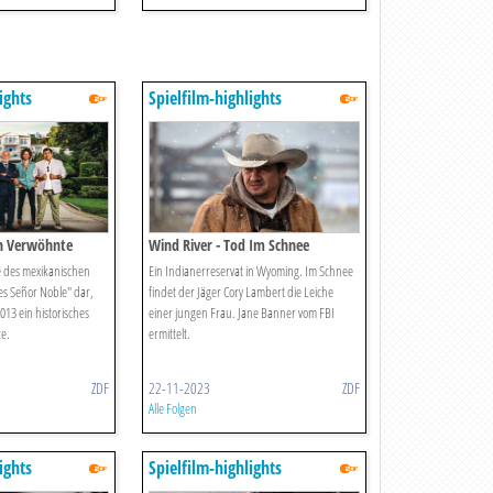
ights
Spielfilm-highlights
ch Verwöhnte
Wind River - Tod Im Schnee
 des mexikanischen
Ein Indianerreservat in Wyoming. Im Schnee
des Señor Noble" dar,
findet der Jäger Cory Lambert die Leiche
013 ein historisches
einer jungen Frau. Jane Banner vom FBI
te.
ermittelt.
ZDF
22-11-2023
ZDF
Alle Folgen
ights
Spielfilm-highlights