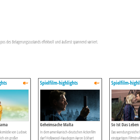
Topos des Belagerungszustands effektvoll und äußerst spannend variiert.
ghts
Spielfilm-highlights
Spielfilm-highl
Mama
Geheimsache Malta
So Ist Das Leben –
nkomödie von Ludovic
In dem amerikanisch-deutschen Actionfilm
Das wendungsreiche 
ich ein großer
darf Hollywood-Haudegen Aaron Eckhart
einzigartigen Filmstruk