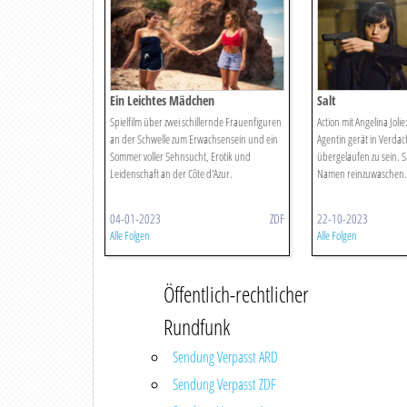
Ein Leichtes Mädchen
Salt
Spielfilm über zwei schillernde Frauenfiguren
Action mit Angelina Joli
an der Schwelle zum Erwachsensein und ein
Agentin gerät in Verdac
Sommer voller Sehnsucht, Erotik und
übergelaufen zu sein. S
Leidenschaft an der Côte d'Azur.
Namen reinzuwaschen.
04-01-2023
ZDF
22-10-2023
Alle Folgen
Alle Folgen
Öffentlich-rechtlicher
Rundfunk
Sendung Verpasst ARD
Sendung Verpasst ZDF