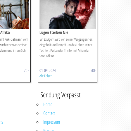
Afrika
Lügen Sterben Nie
räumt Kuki Gallmann vom
Ein Ex-Agent wird von seiner Vergangenheit
Erwachsene wandert sie
eingeholt und kämpft um das Leben seiner
 Mann und ihrem Sohn
Tochter. Packender Thriller mit Actionstar
Scott Adkins.
ZDF
01-09-2024
ZDF
Alle Folgen
Sendung Verpasst
Home
Contact
ns
Impressum
Privacy