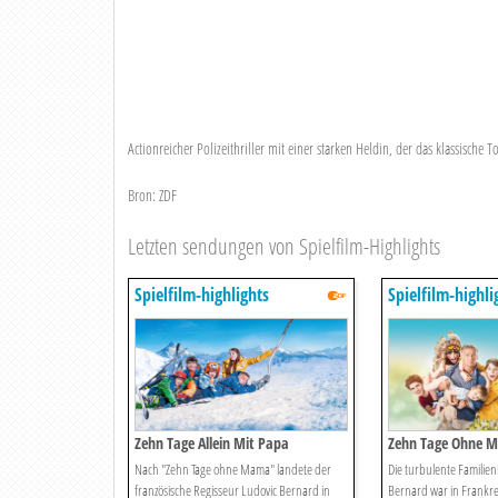
Actionreicher Polizeithriller mit einer starken Heldin, der das klassische 
Bron: ZDF
Letzten sendungen von Spielfilm-Highlights
Spielfilm-highlights
Spielfilm-highli
Zehn Tage Allein Mit Papa
Zehn Tage Ohne 
Nach "Zehn Tage ohne Mama" landete der
Die turbulente Familie
französische Regisseur Ludovic Bernard in
Bernard war in Frankre