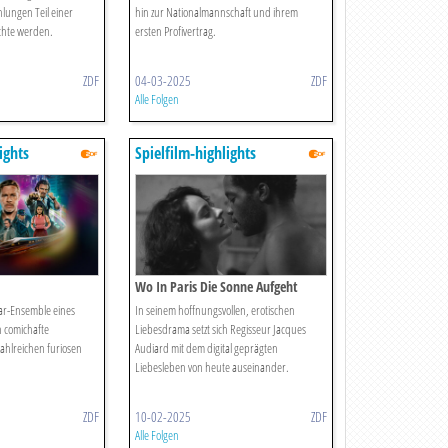
hlungen Teil einer
hin zur Nationalmannschaft und ihrem
hte werden.
ersten Profivertrag.
ZDF
04-03-2025
ZDF
Alle Folgen
ights
Spielfilm-highlights
Wo In Paris Die Sonne Aufgeht
tar-Ensemble eines
In seinem hoffnungsvollen, erotischen
n comichafte
Liebesdrama setzt sich Regisseur Jacques
zahlreichen furiosen
Audiard mit dem digital geprägten
Liebesleben von heute auseinander.
ZDF
10-02-2025
ZDF
Alle Folgen