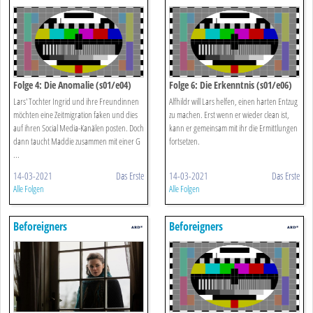
Folge 4: Die Anomalie (s01/e04)
Folge 6: Die Erkenntnis (s01/e06)
Lars' Tochter Ingrid und ihre Freundinnen
Alfhildr will Lars helfen, einen harten Entzug
möchten eine Zeitmigration faken und dies
zu machen. Erst wenn er wieder clean ist,
auf ihren Social Media-Kanälen posten. Doch
kann er gemeinsam mit ihr die Ermittlungen
dann taucht Maddie zusammen mit einer G
fortsetzen.
...
14-03-2021
Das Erste
14-03-2021
Das Erste
Alle Folgen
Alle Folgen
Beforeigners
Beforeigners