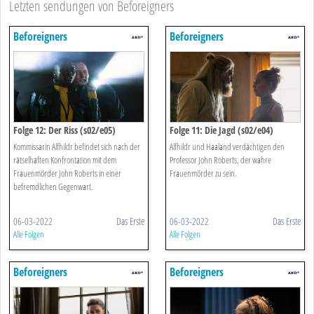
Letzten sendungen von Beforeigners
Beforeigners
Beforeigners
Folge 12: Der Riss (s02/e05)
Folge 11: Die Jagd (s02/e04)
Kommissarin Alfhildr befindet sich nach der
Alfhildr und Haaland verdächtigen den
rätselhaften Konfrontation mit dem
Professor John Roberts, der wahre
Frauenmörder John Roberts in einer
Frauenmörder zu sein.
befremdlichen Gegenwart.
06-03-2022
Das Erste
06-03-2022
Das Erste
Alle Folgen
Alle Folgen
Beforeigners
Beforeigners