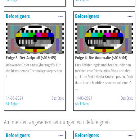
Beforeigners
Beforeigners
Folge 5: Der Aufprall (s01/e05)
Folge 4: Die Anomalie (s01/e04)
Oslo wurde Opfer eines Cyberangriffs. Für
Lars' Tochter Ingrid und ihre Freundinnen
die Tat werden die Technologie-skeptischen
möchten eine Zeitmigration faken und dies
\
auf ihren Social Media-Kanälen posten. Doch
dann taucht Maddie zusammen mit einer G
...
14-03-2021
Das Erste
14-03-2021
Das Erste
Alle Folgen
Alle Folgen
Am meisten angesehen sendungen von Beforeigners
Beforeigners
Beforeigners