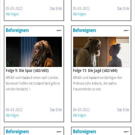
05-03-2022
Das Erste
05-03-2022
Das Erste
Alle Folgen
Alle Folgen
Beforeigners
Beforeigners
Folge 9: Die Spur (s02/e03)
Folge 11: Die Jagd (s02/e04)
Alfhildr und Haaland reisen nach London.
Alfhildr und Haaland verdächtigen den
Bei einem Treffen mit Scotland Yard geht es
Professor John Roberts, der wahre
um den Verdacht, \
Frauenmörder zu sein.
06-03-2022
Das Erste
06-03-2022
Das Erste
Alle Folgen
Alle Folgen
Beforeigners
Beforeigners