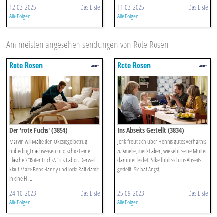
12-03-2025
Das Erste
11-03-2025
Das Erste
Alle Folgen
Alle Folgen
Am meisten angesehen sendungen von Rote Rosen
Rote Rosen
Rote Rosen
Der 'rote Fuchs' (3854)
Ins Abseits Gestellt (3834)
Marvin will Malte den Ökosiegelbetrug
Jorik freut sich über Hennis gutes Verhältnis
unbedingt nachweisen und schickt eine
zu Amelie, merkt aber, wie sehr seine Mutter
Flasche \"Roter Fuchs\" ins Labor. Derweil
darunter leidet: Silke fühlt sich ins Abseits
klaut Malte Bens Handy und lockt Ralf damit
gestellt. Sie hat Angst, ...
in eine H ...
24-10-2023
Das Erste
25-09-2023
Das Erste
Alle Folgen
Alle Folgen