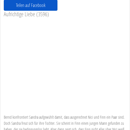
Teilen auf Facebook
Aufrichtige Liebe (3596)
Bernd konfrontiert Sandra aufgewühlt damit, dass ausgerechnet Nici und Finn ein Paar sind.
Doch Sandra freut sich für ihre Tochter. Sie scheint in Finn einen jungen Mann gefunden zu
haben, der sie bedingungslos liebt. Aber dann zeigt sich, dass Finn nicht alles über Nici weiß.