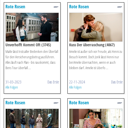
Rote Rosen
Rote Rosen
Unverhofft Kommt Oft (3745)
Kuss Der überraschung (4067)
Malte lässt trotz aller Bedenken den Überfall
Amelie ist außer sich vor Freude, als Henni zu
für den Versicherungsbetrug ausführen.
Besuch kommt. Doch Jorik lässt Henni nur
Alles läuft nach Plan - bis rauskommt, dass
bei Amelie übernachten, wenn er auch
Bens Tour überfall ...
bleiben darf. Amelie ist überfo ...
31-03-2023
Das Erste
22-11-2024
Das Erste
Alle Folgen
Alle Folgen
Rote Rosen
Rote Rosen