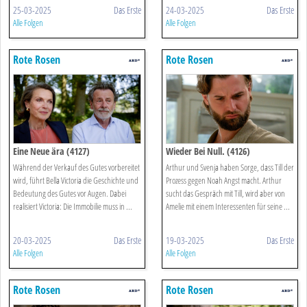
25-03-2025
Das Erste
24-03-2025
Das Erste
Alle Folgen
Alle Folgen
Rote Rosen
Rote Rosen
Eine Neue ära (4127)
Wieder Bei Null. (4126)
Während der Verkauf des Gutes vorbereitet
Arthur und Svenja haben Sorge, dass Till der
wird, führt Bella Victoria die Geschichte und
Prozess gegen Noah Angst macht. Arthur
Bedeutung des Gutes vor Augen. Dabei
sucht das Gespräch mit Till, wird aber von
realisiert Victoria: Die Immobilie muss in ...
Amelie mit einem Interessenten für seine ...
20-03-2025
Das Erste
19-03-2025
Das Erste
Alle Folgen
Alle Folgen
Rote Rosen
Rote Rosen