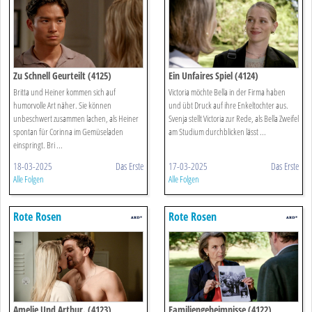
Zu Schnell Geurteilt (4125)
Ein Unfaires Spiel (4124)
Britta und Heiner kommen sich auf
Victoria möchte Bella in der Firma haben
humorvolle Art näher. Sie können
und übt Druck auf ihre Enkeltochter aus.
unbeschwert zusammen lachen, als Heiner
Svenja stellt Victoria zur Rede, als Bella Zweifel
spontan für Corinna im Gemüseladen
am Studium durchblicken lässt ...
einspringt. Bri ...
18-03-2025
Das Erste
17-03-2025
Das Erste
Alle Folgen
Alle Folgen
Rote Rosen
Rote Rosen
Amelie Und Arthur. (4123)
Familiengeheimnisse (4122)