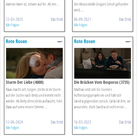
Valeries Vater ist, schwer auf ihr. Als Hei ...
der Absturzstelle Gregors Schuh gefunden
wird, ...
12-03-2025
Das Erste
06-09-2021
Das Erste
Alle Folgen
Alle Folgen
Rote Rosen
Rote Rosen
Sturm Der Liebe (4000)
Die Brücken Vom Bosporus (3735)
Klaas macht sich Sorgen: Jördis ist im Sturm
Mathias setzt sich für Gunters
auf der Suche nach Betty und kommt nicht
Aufforstungsprojekt ein und hält sich
wieder. Als Betty ohne Jördis auftaucht, hört
Sandra gegenüber zurück. Carla rät ihm, sie
Klaas auf seine innere Stimme ...
anzurufen, doch Sandra ist nicht erreic ...
12-06-2024
Das Erste
16-03-2023
Das Erste
Alle Folgen
Alle Folgen