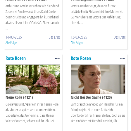
Arthur und Amelie verstehen sich blendend.
Victoria ist überzeugt, dass die für tot
Zudem ist Amelie von Arthurs Kochkünsten
erklärte Emilia Flickenschild ihre Mutter ist.
beeindruckt und engagiert ihn kurzerhand
Gunter überlässt Victoria zur Aufklärung
als Aushilfskoch im \"Carlas\". Als er danach i
eine Kis ...
...
14-03-2025
Das Erste
13-03-2025
Das Erste
Alle Folgen
Alle Folgen
Rote Rosen
Rote Rosen
Neue Rolle (4121)
Nicht Bei Der Sache (4120)
Gisela versucht, Valerie in ihrer neuen Rolle
Sam braucht ein Video von Hendrik für ein
als Mutter so gut es geht zu unterstützen.
Schulprojekt. Nun muss Britta sich
Dabei lastet das Geheimnis, dass Heiner
überfordert ihrer Trauer stellen. Doch als sie
Valeries Vater ist, schwer auf ihr. Als Hei ...
sich ein Video mit Hendrik ansieht, üb ...