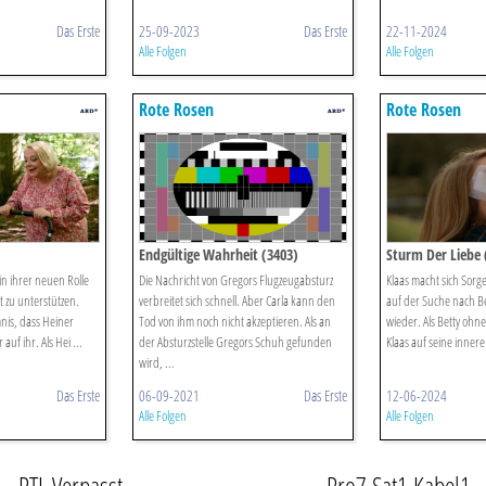
Das Erste
25-09-2023
Das Erste
22-11-2024
Alle Folgen
Alle Folgen
Rote Rosen
Rote Rosen
Endgültige Wahrheit (3403)
Sturm Der Liebe 
 in ihrer neuen Rolle
Die Nachricht von Gregors Flugzeugabsturz
Klaas macht sich Sorge
t zu unterstützen.
verbreitet sich schnell. Aber Carla kann den
auf der Suche nach B
nis, dass Heiner
Tod von ihm noch nicht akzeptieren. Als an
wieder. Als Betty ohne
 auf ihr. Als Hei ...
der Absturzstelle Gregors Schuh gefunden
Klaas auf seine innere
wird, ...
Das Erste
06-09-2021
Das Erste
12-06-2024
Alle Folgen
Alle Folgen
RTL Verpasst
Pro7 Sat1 Kabel1