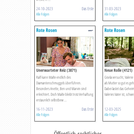
24-10-2023
Das Erste
31-03-2023
Alle Folgen
Alle Folgen
Rote Rosen
Rote Rosen
Unerwarteter Reiz (3871)
Neue Rolle (4121)
Ralf kann Malte endlich des
Gisela versucht, Valerie
Diamantenschmuggels überführen.
als Mutter so gut es geh
Besonders Anette, Ben und Marvin sind
Dabei lastet das Geheim
erleichtert. Doch Malte bleibt trotz Verhaftung
Valeries Vater ist, schwer
erstaunlich selbstbew ...
16-11-2023
Das Erste
12-03-2025
Alle Folgen
Alle Folgen
Öffentlich-rechtlicher