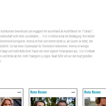
 Kochkünsten beeindruckt und engagiert ihn kurzerhand als Aushilfskoch im \"Carlas\".
eidenschaft nicht mehr zurückhalten ... \r\n \r\nVictoria hat die Bestätigung: Ihre Mutter
ienchronik korrigieren. Victoria ist froh und stimmt direkt zu, als Gunter sie bittet, den
ücklich: Sie hat einen Studienplatz für Tiermedizin bekommen. Victoria ist weniger
nicht lange und redet Bella ihren Traum von einer eigenen Tierarztpraxis aus. \r\n \r\nNoah
den und Britta rät ihm, mehr Teamgeist zu zeigen. Noah fühlt sich vor den Kopf gestoßen
n.
Rote Rosen
Rote Rosen