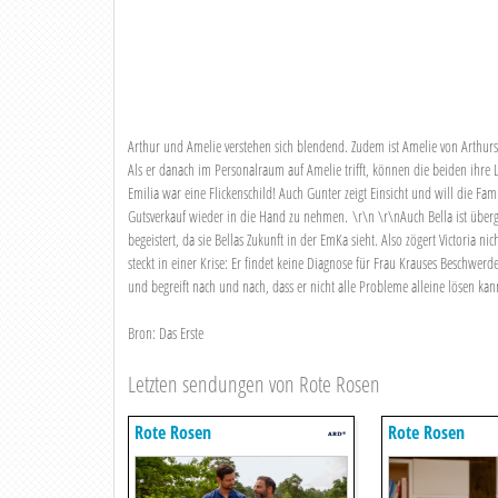
Arthur und Amelie verstehen sich blendend. Zudem ist Amelie von Arthurs
Als er danach im Personalraum auf Amelie trifft, können die beiden ihre L
Emilia war eine Flickenschild! Auch Gunter zeigt Einsicht und will die Famil
Gutsverkauf wieder in die Hand zu nehmen. \r\n \r\nAuch Bella ist übergl
begeistert, da sie Bellas Zukunft in der EmKa sieht. Also zögert Victoria 
steckt in einer Krise: Er findet keine Diagnose für Frau Krauses Beschwer
und begreift nach und nach, dass er nicht alle Probleme alleine lösen kan
Bron: Das Erste
Letzten sendungen von Rote Rosen
Rote Rosen
Rote Rosen