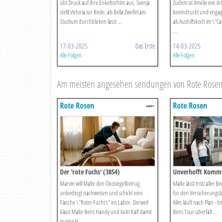
übt Druck auf ihre Enkeltochter aus. Svenja
Zudem ist Amelie von A
stellt Victoria zur Rede, als Bella Zweifel am
beeindruckt und engag
Studium durchblicken lässt ...
als Aushilfskoch im \"Ca
...
17-03-2025
Das Erste
14-03-2025
Alle Folgen
Alle Folgen
Am meisten angesehen sendungen von Rote Rose
Rote Rosen
Rote Rosen
Der 'rote Fuchs' (3854)
Unverhofft Kommt
Marvin will Malte den Ökosiegelbetrug
Malte lässt trotz aller 
unbedingt nachweisen und schickt eine
für den Versicherungs
Flasche \"Roter Fuchs\" ins Labor. Derweil
Alles läuft nach Plan - 
klaut Malte Bens Handy und lockt Ralf damit
Bens Tour überfall ...
in eine H ...