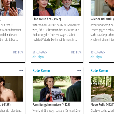
8)
Eine Neue ära (4127)
Wieder Bei Null. 
a zu ihrem 18.
Während der Verkauf des Gutes vorbereitet
Arthur und Svenja hab
ntradition fortsetzen:
wird, führt Bella Victoria die Geschichte und
Prozess gegen Noah A
ird der ältesten
Bedeutung des Gutes vor Augen. Dabei
sucht das Gespräch mit
erreicht. Doc ...
realisiert Victoria: Die Immobilie muss in ...
Amelie mit einem Inter
Das Erste
20-03-2025
Das Erste
19-03-2025
Alle Folgen
Alle Folgen
Rote Rosen
Rote Rosen
. (4123)
Familiengeheimnisse (4122)
Neue Rolle (4121
tehen sich blendend.
Victoria ist überzeugt, dass die für tot erklärte
Gisela versucht, Valer