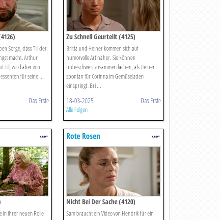
(4126)
Zu Schnell Geurteilt (4125)
en Sorge, dass Till der
Britta und Heiner kommen sich auf
ngst macht. Arthur
humorvolle Art näher. Sie können
 Till, wird aber von
unbeschwert zusammen lachen, als Heiner
essenten für seine ...
spontan für Corinna im Gemüseladen
einspringt. Bri ...
Das Erste
18-03-2025
Das Erste
Alle Folgen
Rote Rosen
)
Nicht Bei Der Sache (4120)
ie in ihrer neuen Rolle
Sam braucht ein Video von Hendrik für ein