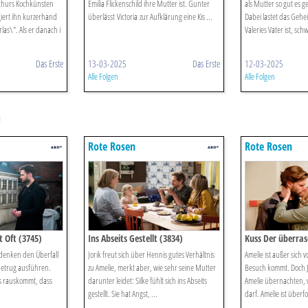
rthurs Kochkünsten
Emilia Flickenschild ihre Mutter ist. Gunter
als Mutter so gut es g
iert ihn kurzerhand
überlässt Victoria zur Aufklärung eine Kis ...
Dabei lastet das Gehe
rlas\". Als er danach i
Valeries Vater ist, schw
Das Erste
13-03-2025
Das Erste
12-03-2025
Alle Folgen
Alle Folgen
n
Rote Rosen
Rote Rosen
 Oft (3745)
Ins Abseits Gestellt (3834)
Kuss Der überras
Bedenken den Überfall
Jorik freut sich über Hennis gutes Verhältnis
Amelie ist außer sich 
betrug ausführen.
zu Amelie, merkt aber, wie sehr seine Mutter
Besuch kommt. Doch Jo
bis rauskommt, dass
darunter leidet: Silke fühlt sich ins Abseits
Amelie übernachten, 
gestellt. Sie hat Angst, ...
darf. Amelie ist überfo 