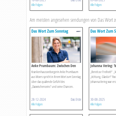
Alle Folgen
Alle Folgen
Am meisten angesehen sendungen von Das Wort 
Das Wort Zum Sonntag
Das Wort Zum S
Anke Prumbaum: Zwischen Den
Johanna Vering: 'b
Jahren
Freiheit!'
Krankenhausseelsorgerin Anke Prumbaum
„Bereit zur Freiheit!“ „
aus Moers spricht in ihrem Wort zum Sonntag
„Achtung, Glastür!“ Pas
über das quälende Gefühl des
Johanna Vering war erst
„Dazwischenseins“ und seine Chancen.
28-12-2024
Das Erste
30-08-2025
Alle Folgen
Alle Folgen