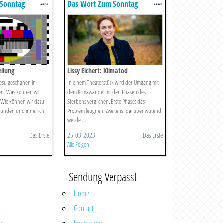
 Sonntag
Das Wort Zum Sonntag
eilung
Lissy Eichert: Klimatod
esu geschahen in
In einem Theaterstück wird der Umgang mit
nen. Was können wir
dem Klimawandel mit den Phasen des
 Wie können wir dazu
Sterbens verglichen. Erste Phase: das
sunden und innerlich
Problem leugnen. Zweitens: darüber wütend
werde ...
Das Erste
25-03-2023
Das Erste
Alle Folgen
Sendung Verpasst
Home
Contact