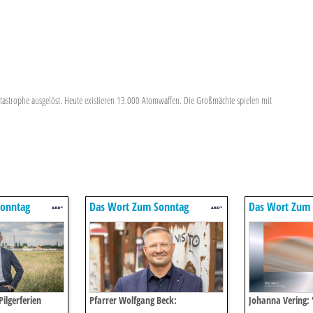
astrophe ausgelöst. Heute existieren 13.000 Atomwaffen. Die Großmächte spielen mit
onntag
Das Wort Zum Sonntag
Das Wort Zum
ilgerferien
Pfarrer Wolfgang Beck:
Johanna Vering: '