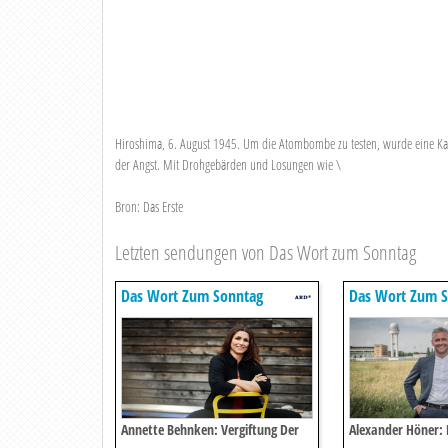
Hiroshima, 6. August 1945. Um die Atombombe zu testen, wurde eine Kat
der Angst. Mit Drohgebärden und Losungen wie \
Bron: Das Erste
Letzten sendungen von Das Wort zum Sonntag
Das Wort Zum Sonntag
Das Wort Zum S
Annette Behnken: Vergiftung Der
Alexander Höner: P