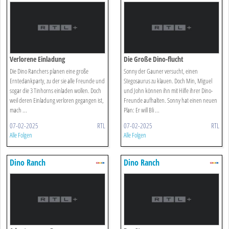
Verlorene Einladung
Die Große Dino-flucht
Die Dino Ranchers planen eine große
Sonny der Gauner versucht, einen
Erntedankparty, zu der sie alle Freunde und
Stegosaurus zu klauen. Doch Min, Miguel
sogar die 3 Tinhorns einladen wollen. Doch
und John können ihn mit Hilfe ihrer Dino-
weil deren Einladung verloren gegangen ist,
Freunde aufhalten. Sonny hat einen neuen
mach ...
Plan: Er will Bli ...
07-02-2025
RTL
07-02-2025
RTL
Alle Folgen
Alle Folgen
Dino Ranch
Dino Ranch