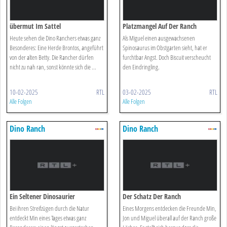
übermut Im Sattel
Platzmangel Auf Der Ranch
Heute sehen die Dino Ranchers etwas ganz
Als Miguel einen ausgewachsenen
Besonderes: Eine Herde Brontos, angeführt
Spinosaurus im Obstgarten sieht, hat er
von der alten Betty. Die Rancher dürfen
furchtbar Angst. Doch Biscuit verscheucht
nicht zu nah ran, sonst könnte sich die ...
den Eindringling.
10-02-2025
RTL
03-02-2025
RTL
Alle Folgen
Alle Folgen
Dino Ranch
Dino Ranch
Ein Seltener Dinosaurier
Der Schatz Der Ranch
Bei ihren Streifzügen durch die Natur
Eines Morgens entdecken die Freunde Min,
entdeckt Min eines Tages etwas ganz
Jon und Miguel überall auf der Ranch große