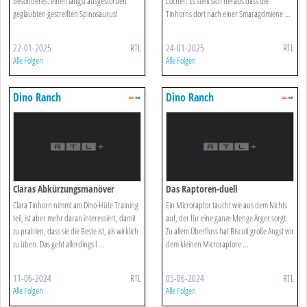
Besonderes: einen längst ausgestorben
Löcher. Es stellt sich heraus dass die
geglaubten gestreiften Spinosaurus!
Tinhorns dort nach einer Smaragdmiene ...
22-01-2025
RTL
24-01-2025
RTL
Alle Folgen
Alle Folgen
Dino Ranch
Dino Ranch
Claras Abkürzungsmanöver
Das Raptoren-duell
Clara Tinhorn nimmt am Dino-Hüte Training
Ein Microraptor taucht wie aus dem Nichts
teil, ist aber mehr daran interessiert, damit
auf, der für eine ganze Menge Ärger sorgt.
zu prahlen, dass sie die Beste ist, als wirklich
Zu allem Überfluss hat Biscuit große Angst vor
zu üben. Das geht allerdings l ...
dem kleinen Microraptore ...
11-06-2024
RTL
05-06-2024
RTL
Alle Folgen
Alle Folgen