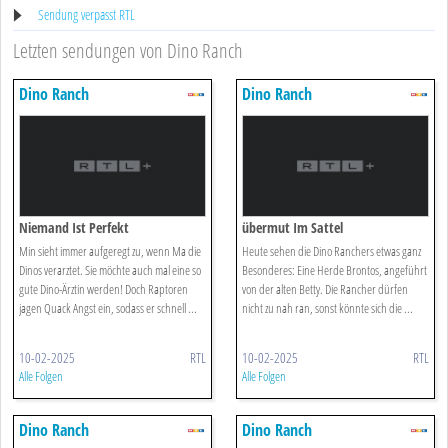
Sendung verpasst RTL
Letzten sendungen von Dino Ranch
Dino Ranch
Dino Ranch
Niemand Ist Perfekt
übermut Im Sattel
Min sieht immer aufgeregt zu, wenn Ma die
Heute sehen die Dino Ranchers etwas ganz
Dinos verarztet. Sie möchte auch mal eine so
Besonderes: Eine Herde Brontos, angeführt
gute Dino-Ärztin werden! Doch Raptoren
von der alten Betty. Die Rancher dürfen
jagen Quack Angst ein, sodass er schnell ...
nicht zu nah ran, sonst könnte sich die ...
10-02-2025
RTL
10-02-2025
RTL
Alle Folgen
Alle Folgen
Dino Ranch
Dino Ranch