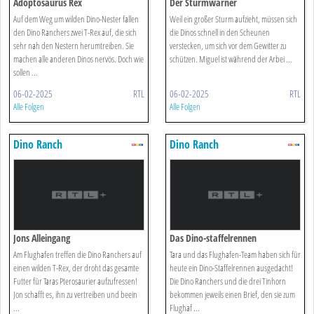
Adoptosaurus Rex
Der Sturmwarner
Auf dem Weg um wilden Dino-Nester fallen
Weil ein großer Sturm aufzieht, müssen sich
den Dino Ranchers zwei T-Rex auf, die sich
die Dinos schnell in den Scheunen
sehr nah den Nestern herumtreiben. Sie
verstecken, um sich vor dem Gewitter zu
machen alle anderen Dinos nervös. Doch wie
schützen. Miguel ist während der Arbei ...
sollen ...
06-02-2025
RTL
06-02-2025
RTL
Alle Folgen
Alle Folgen
Dino Ranch
Dino Ranch
Jons Alleingang
Das Dino-staffelrennen
Am Flughafen treffen die Dino Ranchers auf
Tara und das Flughafen-Team haben sich für
einen wilden T-Rex, der droht das gesamte
heute ein Dino-Staffelrennen ausgedacht!
Futter für Taras Pterosaurier aufzufressen!
Die Dino Ranchers und die drei Tinhorn
Jon schafft es, ihn zu vertreiben und beein
bekommen jeweils einen Brief, den sie zum
...
Flughaf ...