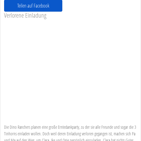
Teilen auf Facebook
Verlorene Einladung
Die Dino Ranchers planen eine große Erntedankparty, zu der sie alle Freunde und sogar die 3
Tinhorns einladen wollen. Doch weil deren Einladung verloren gegangen ist, machen sich Pa
und Ma auf den Weg, um Clara, Ike und Ogie persönlich einzuladen. Clara hat nichts Gutes