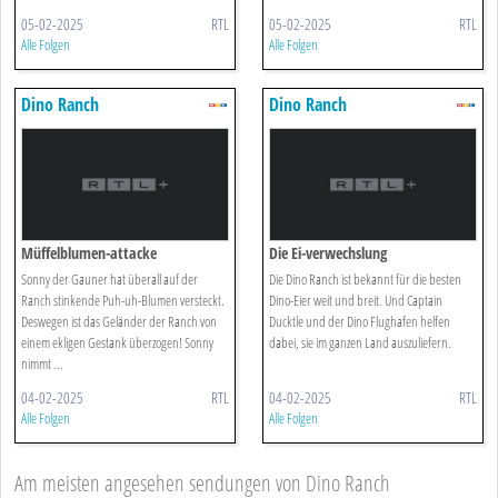
05-02-2025
RTL
05-02-2025
RTL
Alle Folgen
Alle Folgen
Dino Ranch
Dino Ranch
Müffelblumen-attacke
Die Ei-verwechslung
Sonny der Gauner hat überall auf der
Die Dino Ranch ist bekannt für die besten
Ranch stinkende Puh-uh-Blumen versteckt.
Dino-Eier weit und breit. Und Captain
Deswegen ist das Geländer der Ranch von
Ducktle und der Dino Flughafen helfen
einem ekligen Gestank überzogen! Sonny
dabei, sie im ganzen Land auszuliefern.
nimmt ...
04-02-2025
RTL
04-02-2025
RTL
Alle Folgen
Alle Folgen
Am meisten angesehen sendungen von Dino Ranch