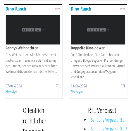
Dino Ranch
Dino Ranch
Sonnys Weihnachten
Doppelte Dino-power
Es ist Weihnachten. Alles könnte so friedlich
Das Rübenfeld der Dino Ranch braucht
und entspannt sein, wäre da nicht Sonny
dringend Boogie Begonien Pflanzendünger,
der Gauner, der den Dino Ranchers ihren
um wieder nachwachsen zu können. Miguel
Weihnachtsbaum stehlen möchte. Hilfe ...
und Tango geraten auf dem Weg zum
\"Stinkend ...
07-06-2024
RTL
11-06-2024
RTL
Alle Folgen
Alle Folgen
Öffentlich-
RTL Verpasst
rechtlicher
Sendung Verpasst RTL
Sendung Verpasst RTL 2