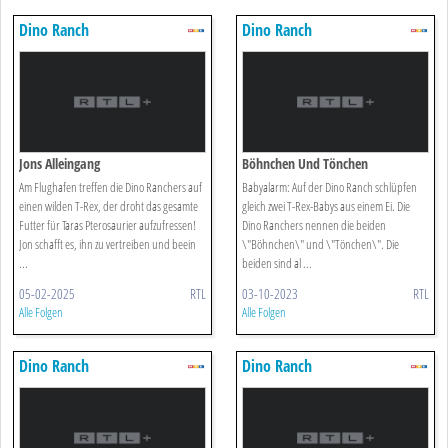
Dino Ranch
Dino Ranch
Jons Alleingang
Böhnchen Und Tönchen
Am Flughafen treffen die Dino Ranchers auf
Babyalarm: Auf der Dino Ranch schlüpfen
einen wilden T-Rex, der droht das gesamte
gleich zwei T-Rex-Babys aus einem Ei. Die
Futter für Taras Pterosaurier aufzufressen!
Dino Ranchers nennen die beiden
Jon schafft es, ihn zu vertreiben und beein
\"Böhnchen\" und \"Tönchen\". Die
...
beiden sind al ...
05-02-2025
RTL
03-10-2023
RTL
Alle Folgen
Alle Folgen
Dino Ranch
Dino Ranch