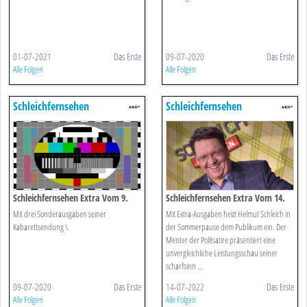
01-07-2021
Das Erste
09-07-2020
Das Erste
Alle Folgen
Alle Folgen
Schleichfernsehen
Schleichfernsehen
Schleichfernsehen Extra Vom 9.
Schleichfernsehen Extra Vom 14.
Juli 2020
Juli 2022
Mit drei Sonderausgaben seiner
Mit Extra-Ausgaben heizt Helmut Schleich in
Kabarettsendung \
der Sommerpause dem Publikum ein. Der
Meister der Politsatire präsentiert eine
unvergleichliche Leistungsschau seiner
scharfsinn ...
09-07-2020
Das Erste
14-07-2022
Das Erste
Alle Folgen
Alle Folgen