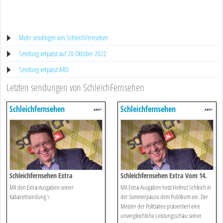
Mehr sendingen von SchleichFernsehen
Sendung verpasst auf 20 Oktober 2022
Sendung verpasst ARD
Letzten sendungen von SchleichFernsehen
Schleichfernsehen
Schleichfernsehen
Schleichfernsehen Extra
Schleichfernsehen Extra Vom 14.
Juli 2022
Mit den Extra-Ausgaben seiner
Mit Extra-Ausgaben heizt Helmut Schleich in
Kabarettsendung \
der Sommerpause dem Publikum ein. Der
Meister der Politsatire präsentiert eine
unvergleichliche Leistungsschau seiner