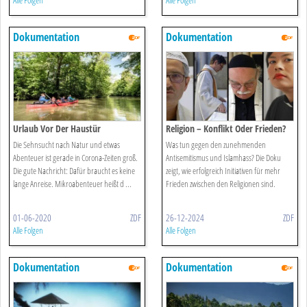
Alle Folgen
Alle Folgen
Dokumentation
Dokumentation
Urlaub Vor Der Haustür
Religion – Konflikt Oder Frieden?
Die Sehnsucht nach Natur und etwas
Was tun gegen den zunehmenden
Abenteuer ist gerade in Corona-Zeiten groß.
Antisemitismus und Islamhass? Die Doku
Die gute Nachricht: Dafür braucht es keine
zeigt, wie erfolgreich Initiativen für mehr
lange Anreise. Mikroabenteuer heißt d ...
Frieden zwischen den Religionen sind.
01-06-2020
ZDF
26-12-2024
ZDF
Alle Folgen
Alle Folgen
Dokumentation
Dokumentation