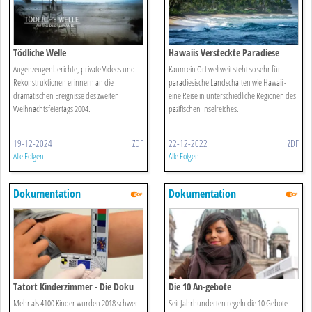
Tödliche Welle
Hawaiis Versteckte Paradiese
Augenzeugenberichte, private Videos und
Kaum ein Ort weltweit steht so sehr für
Rekonstruktionen erinnern an die
paradiesische Landschaften wie Hawaii -
dramatischen Ereignisse des zweiten
eine Reise in unterschiedliche Regionen des
Weihnachtsfeiertags 2004.
pazifischen Inselreiches.
19-12-2024
ZDF
22-12-2022
ZDF
Alle Folgen
Alle Folgen
Dokumentation
Dokumentation
Tatort Kinderzimmer - Die Doku
Die 10 An-gebote
Mehr als 4100 Kinder wurden 2018 schwer
Seit Jahrhunderten regeln die 10 Gebote