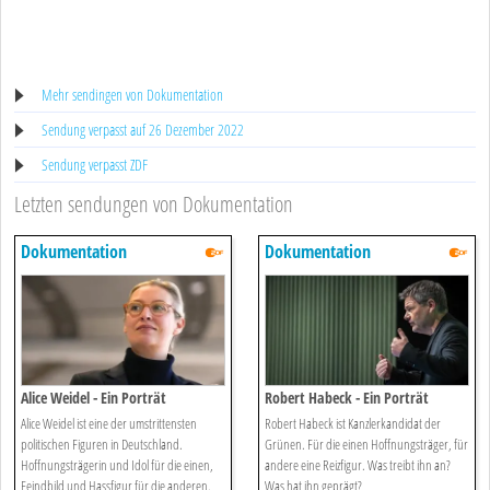
Mehr sendingen von Dokumentation
Sendung verpasst auf 26 Dezember 2022
Sendung verpasst ZDF
Letzten sendungen von Dokumentation
Dokumentation
Dokumentation
Alice Weidel - Ein Porträt
Robert Habeck - Ein Porträt
Alice Weidel ist eine der umstrittensten
Robert Habeck ist Kanzlerkandidat der
politischen Figuren in Deutschland.
Grünen. Für die einen Hoffnungsträger, für
Hoffnungsträgerin und Idol für die einen,
andere eine Reizfigur. Was treibt ihn an?
Feindbild und Hassfigur für die anderen.
Was hat ihn geprägt?