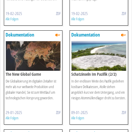
19-02-2025
ZDF
19-02-2025
ZDF
Alle Folgen
Alle Folgen
Dokumentation
Dokumentation
The New Global Game
Schatzinseln Im Pazifik (2/2)
Die Globalisierung im digitalen Zeitalter ist
In der endlosen Weite des Pazifik gedeihen
mehr als nur weltweite Produktion und
kostbare Delikatessen, Atolle stehen
globaler Handel, Sie ist zum Wettlauf um
angeblich kurz vor dem Untergang, und ein
technologischen Vorsprung geworden.
riesiges Atommüllendlager droht zu bersten.
29-01-2025
ZDF
09-01-2025
ZDF
Alle Folgen
Alle Folgen