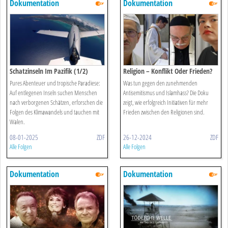
Dokumentation
Dokumentation
Schatzinseln Im Pazifik (1/2)
Religion – Konflikt Oder Frieden?
Pures Abenteuer und tropische Paradiese:
Was tun gegen den zunehmenden
Auf entlegenen Inseln suchen Menschen
Antisemitismus und Islamhass? Die Doku
nach verborgenen Schätzen, erforschen die
zeigt, wie erfolgreich Initiativen für mehr
Folgen des Klimawandels und tauchen mit
Frieden zwischen den Religionen sind.
Walen.
08-01-2025
ZDF
26-12-2024
ZDF
Alle Folgen
Alle Folgen
Dokumentation
Dokumentation