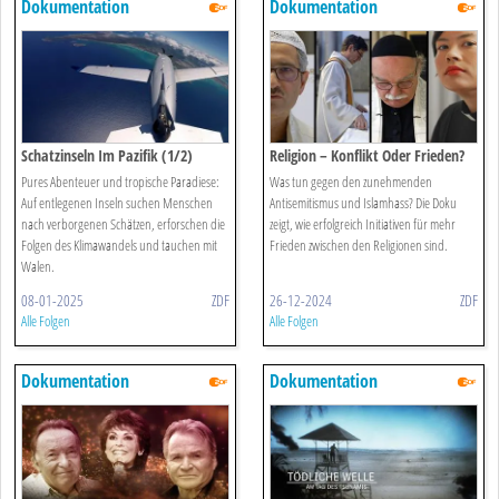
Dokumentation
Dokumentation
Schatzinseln Im Pazifik (1/2)
Religion – Konflikt Oder Frieden?
Pures Abenteuer und tropische Paradiese:
Was tun gegen den zunehmenden
Auf entlegenen Inseln suchen Menschen
Antisemitismus und Islamhass? Die Doku
nach verborgenen Schätzen, erforschen die
zeigt, wie erfolgreich Initiativen für mehr
Folgen des Klimawandels und tauchen mit
Frieden zwischen den Religionen sind.
Walen.
08-01-2025
ZDF
26-12-2024
ZDF
Alle Folgen
Alle Folgen
Dokumentation
Dokumentation