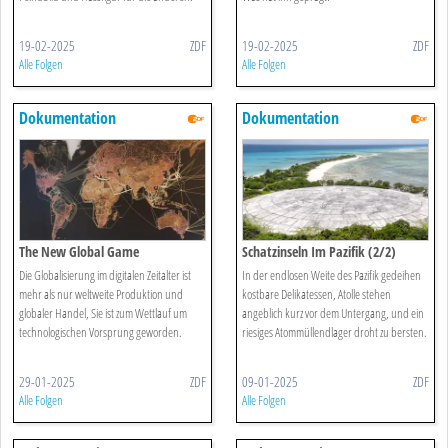
19-02-2025
ZDF
19-02-2025
ZDF
Alle Folgen
Alle Folgen
Dokumentation
Dokumentation
The New Global Game
Schatzinseln Im Pazifik (2/2)
Die Globalisierung im digitalen Zeitalter ist
In der endlosen Weite des Pazifik gedeihen
mehr als nur weltweite Produktion und
kostbare Delikatessen, Atolle stehen
globaler Handel, Sie ist zum Wettlauf um
angeblich kurz vor dem Untergang, und ein
technologischen Vorsprung geworden.
riesiges Atommüllendlager droht zu bersten.
29-01-2025
ZDF
09-01-2025
ZDF
Alle Folgen
Alle Folgen