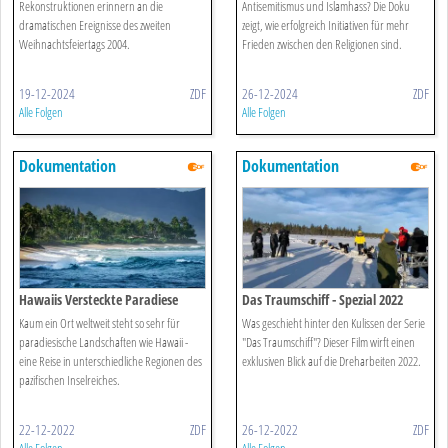
Rekonstruktionen erinnern an die
Antisemitismus und Islamhass? Die Doku
dramatischen Ereignisse des zweiten
zeigt, wie erfolgreich Initiativen für mehr
Weihnachtsfeiertags 2004.
Frieden zwischen den Religionen sind.
19-12-2024
ZDF
26-12-2024
ZDF
Alle Folgen
Alle Folgen
Dokumentation
Dokumentation
Hawaiis Versteckte Paradiese
Das Traumschiff - Spezial 2022
Kaum ein Ort weltweit steht so sehr für
Was geschieht hinter den Kulissen der Serie
paradiesische Landschaften wie Hawaii -
"Das Traumschiff"? Dieser Film wirft einen
eine Reise in unterschiedliche Regionen des
exklusiven Blick auf die Dreharbeiten 2022.
pazifischen Inselreiches.
22-12-2022
ZDF
26-12-2022
ZDF