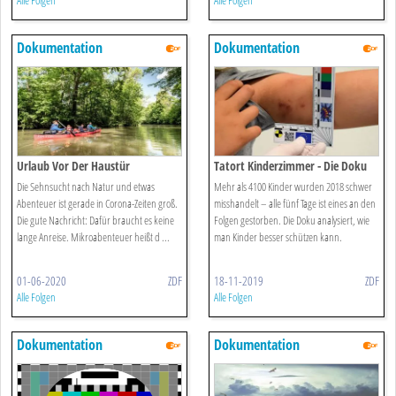
Alle Folgen
Alle Folgen
Dokumentation
Dokumentation
Urlaub Vor Der Haustür
Tatort Kinderzimmer - Die Doku
Die Sehnsucht nach Natur und etwas
Mehr als 4100 Kinder wurden 2018 schwer
Abenteuer ist gerade in Corona-Zeiten groß.
misshandelt – alle fünf Tage ist eines an den
Die gute Nachricht: Dafür braucht es keine
Folgen gestorben. Die Doku analysiert, wie
lange Anreise. Mikroabenteuer heißt d ...
man Kinder besser schützen kann.
01-06-2020
ZDF
18-11-2019
ZDF
Alle Folgen
Alle Folgen
Dokumentation
Dokumentation