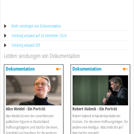
Mehr sendingen von Dokumentation
Sendung verpasst auf 26 Dezember 2024
Sendung verpasst ZDF
Letzten sendungen von Dokumentation
Dokumentation
Dokumentation
Alice Weidel - Ein Porträt
Robert Habeck - Ein Porträt
Alice Weidel ist eine der umstrittensten
Robert Habeck ist Kanzlerkandidat der
politischen Figuren in Deutschland.
Grünen. Für die einen Hoffnungsträger, für
Hoffnungsträgerin und Idol für die einen,
andere eine Reizfigur. Was treibt ihn an?
Feindbild und Hassfigur für die anderen.
Was hat ihn geprägt?