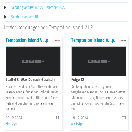
Sendung verpasst auf 27 Dezember 2022
Sendung verpasst RTL
Letzten sendungen von Temptation Island V.I.P.
Temptation Island V.i.p.
Temptation Island V.i.p.
Staffel 5: Was Danach Geschah
Folge 12
Nach dem Ende der Staffel treffen die vier
Die Temptation Dates bringen die
Paare wieder aufeinander und diskutieren
vergebenen Männer und Frauen ein letztes
gemeinsam mit Lola ihre Höhen und Tiefen
Mal in Versuchung. Bei den einen wird es
während der Show und vor allem, was
sinnlich, anderen möchten die Zeit anhalten.
danach ...
Wä ...
25-12-2024
RTL
18-12-2024
RTL
Alle Folgen
Alle Folgen