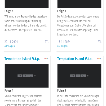
Folge 8
Folge 7
Während in der Frauenvilla das Lagerfeuer
Die Ankündigung des zweiten Lagerfeuers
sowie Rebeccas Auszug die Stimmung
bringt das Gedankenkarussell der
trüben, werden in der Männervilla bereits
Vergebenen zum Drehen. Vor allem bei
die nächsten Bilder geliefert - Tinush ...
Rebecca ist Gefühlschaos angesagt. Beim
Lagerfeuer werden ...
20-11-2024
RTL
13-11-2024
RTL
Alle Folgen
Alle Folgen
Temptation Island V.i.p.
Temptation Island V.i.p.
Folge 4
Folge 5
Nach dem ersten Lagerfeuer herrscht
In der Frauenvilla sind die Nachwirkungen
sowohl in der Frauen- als auch in der
des Lagerfeuers noch deutlich zu spüren,
Männer-Villa gedrückte Stimmung.
und Rebecca hinterfragt ihre Beziehung zu