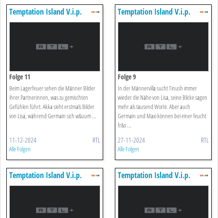
Temptation Island V.i.p.
Temptation Island V.i.p.
Folge 11
Folge 9
Beim Lagerfeuer sehen die Männer Bilder
In der Männervilla sucht Tinush immer
ihrer Partnerinnen, was zu gemischten
wieder die Nähe von Lisa, seine Blicke sagen
Gefühlen führt. Akka sieht erstmals Bilder
mehr als tausend Worte. Aber auch
von Lisa, während Germain sich w&uum ...
Germain und Maxi können bei einer feucht
fr&o ...
11-12-2024
RTL
27-11-2024
RTL
Alle Folgen
Alle Folgen
Temptation Island V.i.p.
Temptation Island V.i.p.