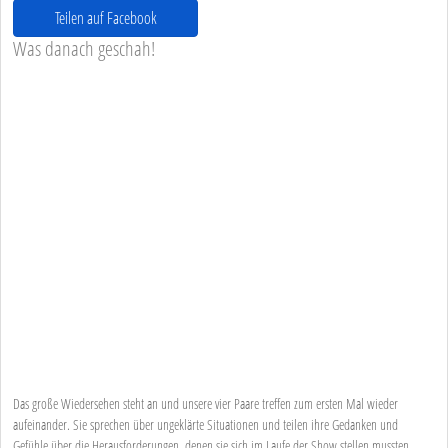
Teilen auf Facebook
Was danach geschah!
Das große Wiedersehen steht an und unsere vier Paare treffen zum ersten Mal wieder
aufeinander. Sie sprechen über ungeklärte Situationen und teilen ihre Gedanken und
Gefühle über die Herausforderungen, denen sie sich im Laufe der Show stellen mussten.