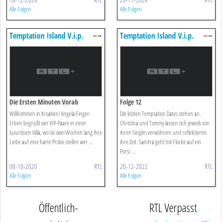
Alle Folgen
Alle Folgen
Temptation Island V.i.p.
Temptation Island V.i.p.
Die Ersten Minuten Vorab
Folge 12
Willkommen in Kroatien! Angela Finger-
Die letzten Temptation Dates stehen an.
Erben begrüßt vier VIP-Paare in einer
Christina und Tommy lassen sich jeweils von
luxuriösen Villa, wo sie zwei Wochen lang ihre
ihren Singles verwöhnen und reflektieren
Liebe auf eine harte Probe stellen wer ...
ihre Zeit. Sandra geht mit Flocke auf ein
Porsc ...
08-10-2020
RTL
20-12-2022
RTL
Alle Folgen
Alle Folgen
Öffentlich-
RTL Verpasst