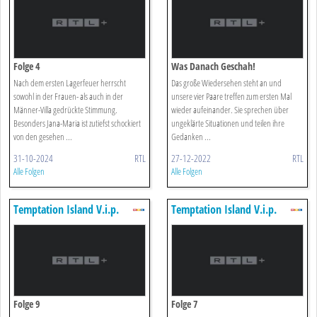
Folge 4
Was Danach Geschah!
Nach dem ersten Lagerfeuer herrscht
Das große Wiedersehen steht an und
sowohl in der Frauen- als auch in der
unsere vier Paare treffen zum ersten Mal
Männer-Villa gedrückte Stimmung.
wieder aufeinander. Sie sprechen über
Besonders Jana-Maria ist zutiefst schockiert
ungeklärte Situationen und teilen ihre
von den gesehen ...
Gedanken ...
31-10-2024
RTL
27-12-2022
RTL
Alle Folgen
Alle Folgen
Temptation Island V.i.p.
Temptation Island V.i.p.
Folge 9
Folge 7