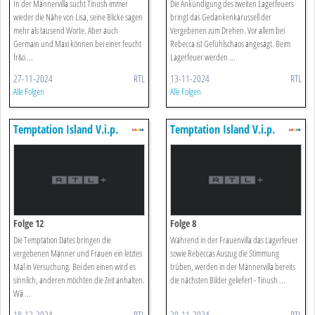
In der Männervilla sucht Tinush immer
Die Ankündigung des zweiten Lagerfeuers
wieder die Nähe von Lisa, seine Blicke sagen
bringt das Gedankenkarussell der
mehr als tausend Worte. Aber auch
Vergebenen zum Drehen. Vor allem bei
Germain und Maxi können bei einer feucht
Rebecca ist Gefühlschaos angesagt. Beim
fr&o ...
Lagerfeuer werden ...
27-11-2024
RTL
13-11-2024
RTL
Alle Folgen
Alle Folgen
Temptation Island V.i.p.
Temptation Island V.i.p.
Folge 12
Folge 8
Die Temptation Dates bringen die
Während in der Frauenvilla das Lagerfeuer
vergebenen Männer und Frauen ein letztes
sowie Rebeccas Auszug die Stimmung
Mal in Versuchung. Bei den einen wird es
trüben, werden in der Männervilla bereits
sinnlich, anderen möchten die Zeit anhalten.
die nächsten Bilder geliefert - Tinush ...
Wä ...
18-12-2024
RTL
20-11-2024
RTL