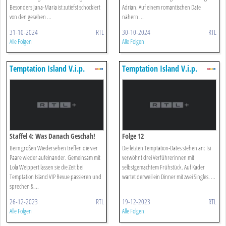
Besonders Jana-Maria ist zutiefst schockiert
Adrian. Auf einem romantischen Date
von den gesehen ...
nähern ...
31-10-2024
RTL
30-10-2024
RTL
Alle Folgen
Alle Folgen
Temptation Island V.i.p.
Temptation Island V.i.p.
Staffel 4: Was Danach Geschah!
Folge 12
Beim großen Wiedersehen treffen die vier
Die letzten Temptation-Dates stehen an: Isi
Paare wieder aufeinander. Gemeinsam mit
verwöhnt drei Verführerinnen mit
Lola Weippert lassen sie die Zeit bei
selbstgemachtem Frühstück. Auf Kader
Temptation Island VIP Revue passieren und
wartet derweil ein Dinner mit zwei Singles. ...
sprechen & ...
26-12-2023
RTL
19-12-2023
RTL
Alle Folgen
Alle Folgen