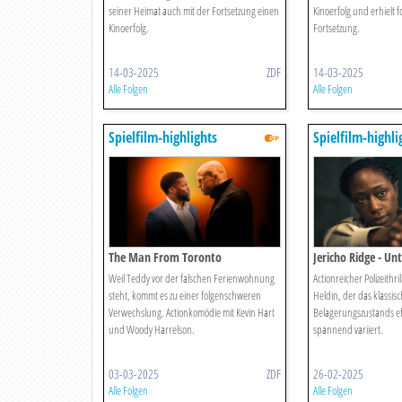
seiner Heimat auch mit der Fortsetzung einen
Kinoerfolg und erhielt f
Kinoerfolg.
Fortsetzung.
14-03-2025
ZDF
14-03-2025
Alle Folgen
Alle Folgen
Spielfilm-highlights
Spielfilm-highli
The Man From Toronto
Jericho Ridge - Un
Weil Teddy vor der falschen Ferienwohnung
Actionreicher Polizeithri
steht, kommt es zu einer folgenschweren
Heldin, der das klassis
Verwechslung. Actionkomödie mit Kevin Hart
Belagerungszustands ef
und Woody Harrelson.
spannend variiert.
03-03-2025
ZDF
26-02-2025
Alle Folgen
Alle Folgen