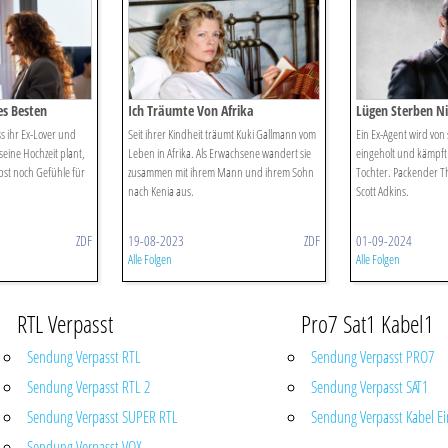
es Besten
Ich Träumte Von Afrika
Lügen Sterben N
ss ihr Ex-Lover und
Seit ihrer Kindheit träumt Kuki Gallmann vom
Ein Ex-Agent wird von
eine Hochzeit plant,
Leben in Afrika. Als Erwachsene wandert sie
eingeholt und kämpft
lbst noch Gefühle für
zusammen mit ihrem Mann und ihrem Sohn
Tochter. Packender Thr
nach Kenia aus.
Scott Adkins.
ZDF
19-08-2023
ZDF
01-09-2024
Alle Folgen
Alle Folgen
RTL Verpasst
Pro7 Sat1 Kabel1
Sendung Verpasst RTL
Sendung Verpasst PRO7
Sendung Verpasst RTL 2
Sendung Verpasst SAT1
Sendung Verpasst SUPER RTL
Sendung Verpasst Kabel Ei
Sendung Verpasst VOX