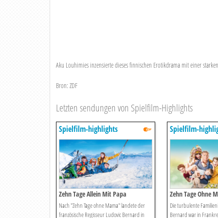
Aku Louhimies inzensierte dieses finnischen Erotikdrama mit einer starken
Bron: ZDF
Letzten sendungen von Spielfilm-Highlights
Spielfilm-highlights
Spielfilm-highli
Zehn Tage Allein Mit Papa
Zehn Tage Ohne 
Nach "Zehn Tage ohne Mama" landete der
Die turbulente Familie
französische Regisseur Ludovic Bernard in
Bernard war in Frankre