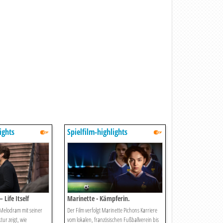
ights
Spielfilm-highlights
 Life Itself
Marinette - Kämpferin.
Fußballerin. Legende.
Melodram mit seiner
Der Film verfolgt Marinette Pichons Karriere
tur zeigt, wie
vom lokalen, französischen Fußballverein bis