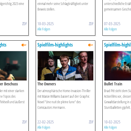
olgerichtig 2023 eine
einmal mehr seine Schlagkräftigkeit unter
unterschiedliche Erzä
Beweis stellen.
gemeinsamen Geschic
ZDF
10-03-2025
ZDF
07-03-2025
Alle Folgen
Alle Folgen
ghts
Spielfilm-highlights
Spielfilm-highl
ter Beschuss
The Owners
Bullet Train
ller mit einer starken
Der atmosphärische Home-Invasion-Thriller
Brad Pitt steht dem S
che Topos des
mit Maisie Williams basiert auf der Graphic
Actionfilms vor, desse
fektvoll und äußerst
Novel "Une nuit de pleine lune" des
Gewaltdarstellung in 
Comicautors Hermann.
Stuntballetten gipfelt.
ZDF
22-02-2025
ZDF
10-02-2025
Alle Folgen
Alle Folgen