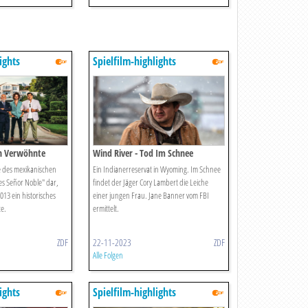
ights
Spielfilm-highlights
ch Verwöhnte
Wind River - Tod Im Schnee
 des mexikanischen
Ein Indianerreservat in Wyoming. Im Schnee
des Señor Noble" dar,
findet der Jäger Cory Lambert die Leiche
013 ein historisches
einer jungen Frau. Jane Banner vom FBI
te.
ermittelt.
ZDF
22-11-2023
ZDF
Alle Folgen
ights
Spielfilm-highlights