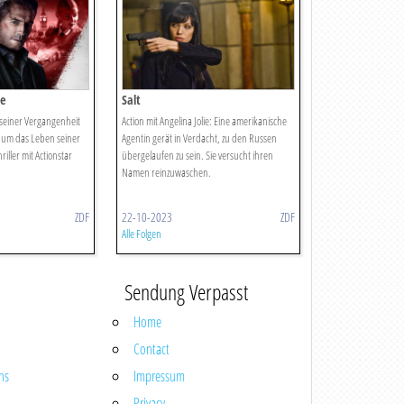
ie
Salt
 seiner Vergangenheit
Action mit Angelina Jolie: Eine amerikanische
 um das Leben seiner
Agentin gerät in Verdacht, zu den Russen
iller mit Actionstar
übergelaufen zu sein. Sie versucht ihren
Namen reinzuwaschen.
ZDF
22-10-2023
ZDF
Alle Folgen
Sendung Verpasst
Home
Contact
ns
Impressum
Privacy