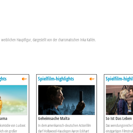
 weiblichen Hauptfigur, dargestellt von der charismatischen Inka Kallén.
ghts
Spielfilm-highlights
Spielfilm-highl
Mama
Geheimsache Malta
So Ist Das Leben –
nkomödie von Ludovic
In dem amerikanisch-deutschen Actionfilm
Das wendungsreiche 
ich ein großer
darf Hollywood-Haudegen Aaron Eckhart
einzigartigen Filmstruk