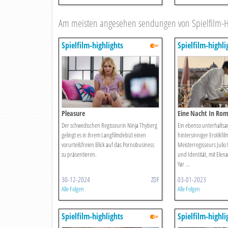
Am meisten angesehen sendungen von Spielfilm-Hi
Spielfilm-highlights
Spielfilm-highli
Pleasure
Eine Nacht In Ro
Der schwedischen Regisseurin Ninja Thyberg
Ein ebenso unterhaltsa
gelingt es in ihrem Langfilmdebüt einen
hintersinniger Erotikfi
vorurteilsfreien Blick auf das Pornobusiness
Meisterregisseurs Julio
zu präsentieren.
und Identität, mit Ele
Yar ...
30-12-2024
ZDF
03-01-2023
Alle Folgen
Alle Folgen
Spielfilm-highlights
Spielfilm-highli