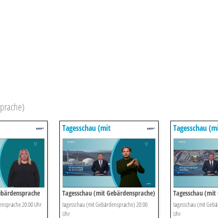
sprache)
Tagesschau (mit
Tagesschau (m
e)
Gebärdensprache)
Gebärdensprac
ebärdensprache
Tagesschau (mit Gebärdensprache)
Tagesschau (mit
024
20:00 Uhr
20:00 Uhr
ensprache 20:00 Uhr
tagesschau (mit Gebärdensprache) 20:00
tagesschau (mit Gebä
Uhr
Uhr