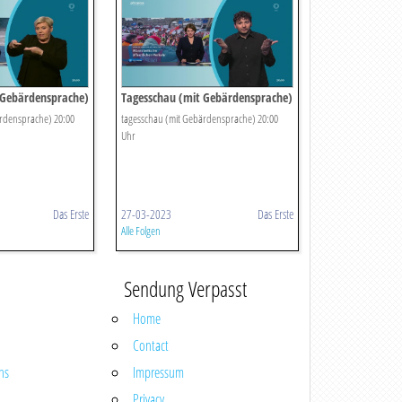
 Gebärdensprache)
Tagesschau (mit Gebärdensprache)
20:00 Uhr
rdensprache) 20:00
tagesschau (mit Gebärdensprache) 20:00
Uhr
Das Erste
27-03-2023
Das Erste
Alle Folgen
Sendung Verpasst
Home
Contact
ns
Impressum
Privacy