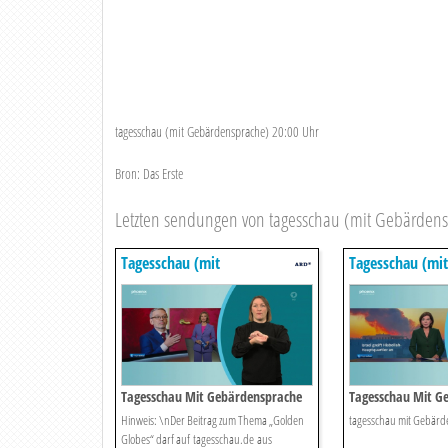
tagesschau (mit Gebärdensprache) 20:00 Uhr
Bron: Das Erste
Letzten sendungen von tagesschau (mit Gebärden
Tagesschau (mit
Tagesschau (mit
Gebärdensprache)
Gebärdensprach
Tagesschau Mit Gebärdensprache
Tagesschau Mit G
20:00 Uhr, 06.01.2025
20:00 Uhr, 27.09.2
Hinweis: \nDer Beitrag zum Thema „Golden
tagesschau mit Gebärd
Globes“ darf auf tagesschau.de aus