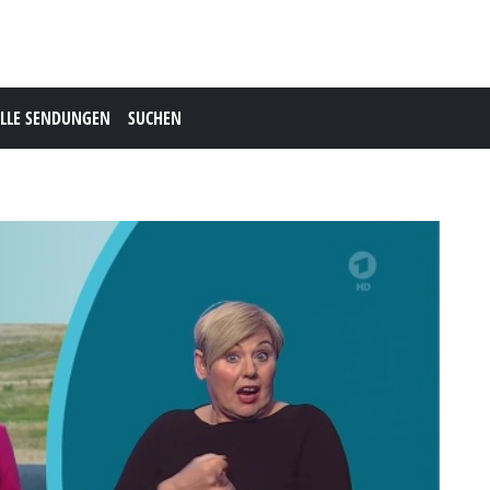
LLE SENDUNGEN
SUCHEN