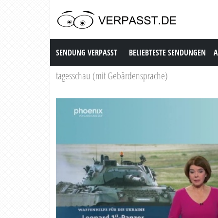
Sendung Verpasst
SENDUNG VERPASST
BELIEBTESTE SENDUNGEN
A
tagesschau (mit Gebärdensprache)