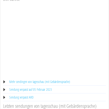
Mehr sendingen von tagesschau (mit Gebärdensprache)
Sendung verpasst auf 05 Februar 2023
Sendung verpasst ARD
Letzten sendungen von tagesschau (mit Gebärdensprache)