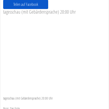
Teilen auf Facebook
tagesschau (mit Gebärdensprache) 20:00 Uhr
tagesschau (mit Gebärdensprache) 20:00 Uhr
Bron: Das Erste