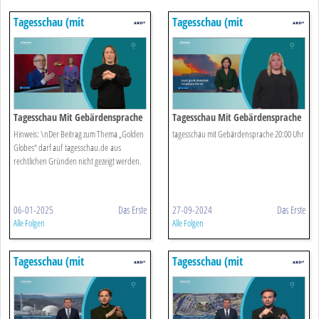
Tagesschau (mit
Tagesschau (mit
Gebärdensprache)
Gebärdensprache)
Tagesschau Mit Gebärdensprache
Tagesschau Mit Gebärdensprache
20:00 Uhr, 06.01.2025
20:00 Uhr, 27.09.2024
Hinweis: \nDer Beitrag zum Thema „Golden
tagesschau mit Gebärdensprache 20:00 Uhr
Globes“ darf auf tagesschau.de aus
rechtlichen Gründen nicht gezeigt werden.
06-01-2025
Das Erste
27-09-2024
Das Erste
Alle Folgen
Alle Folgen
Tagesschau (mit
Tagesschau (mit
Gebärdensprache)
Gebärdensprache)