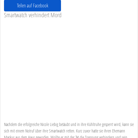
Teilen auf Facebook
Smartwatch verhindert Mord
Nachdem die erfolgreiche Nicole Liebig betäubt und in ihre Kühltruhe gesperrt wird, kann sie
sich mit einem Notruf über ihre Smartwatch retten. Kurz zuvor hatte sie ihren Ehemann
Markus aus dem Haus geworfen. Wollte er mit der Tat die Trennung verhindern und sein