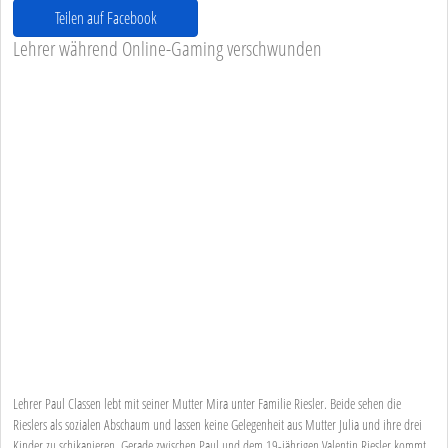
Teilen auf Facebook
Lehrer während Online-Gaming verschwunden
Lehrer Paul Classen lebt mit seiner Mutter Mira unter Familie Riesler. Beide sehen die
Rieslers als sozialen Abschaum und lassen keine Gelegenheit aus Mutter Julia und ihre drei
Kinder zu schikanieren. Gerade zwischen Paul und dem 19-jährigen Valentin Riesler kommt