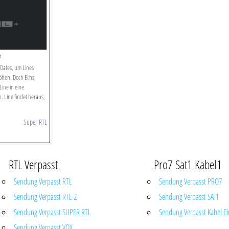
e
 Dates, um Lines
öhen. Doch Elins
ine in eine
 Line findet heraus,
Super RTL
RTL Verpasst
Pro7 Sat1 Kabel1
Sendung Verpasst RTL
Sendung Verpasst PRO7
Sendung Verpasst RTL 2
Sendung Verpasst SAT1
Sendung Verpasst SUPER RTL
Sendung Verpasst Kabel Ei
Sendung Verpasst VOX