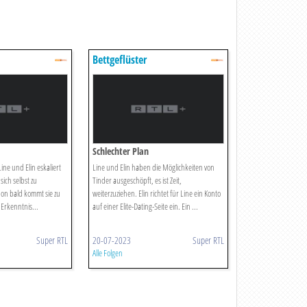
Bettgeflüster
Schlechter Plan
Line und Elin eskaliert
Line und Elin haben die Möglichkeiten von
sich selbst zu
Tinder ausgeschöpft, es ist Zeit,
on bald kommt sie zu
weiterzuziehen. Elin richtet für Line ein Konto
Erkenntnis...
auf einer Elite-Dating-Seite ein. Ein ...
Super RTL
20-07-2023
Super RTL
Alle Folgen