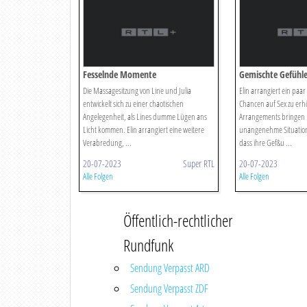
Fesselnde Momente
Gemischte Gefühl
Die Massagesitzung von Line und Julia
Elin arrangiert ein paar
entwickelt sich zu einer chaotischen
Chancen auf Sex zu erh
Angelegenheit, als Lines dumme Lügen ans
Arrangements bringen L
Licht kommen. Elin arrangiert eine weitere
unangenehme Situation.
Verabredung, ...
dass ihre Gef&u ...
20-07-2023
Super RTL
20-07-2023
Alle Folgen
Alle Folgen
Öffentlich-rechtlicher
Rundfunk
Sendung Verpasst ARD
Sendung Verpasst ZDF