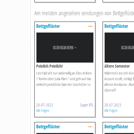
Am meisten angesehen sendungen von Bettgeflüst
Bettgeflüster
Bettgeflüster
Peinlich Peinlich!
ältere Semester
Line hält sich nur widerwillig an Elins strikten
Während Line sich durc
\"Komm-über-Julia-Plan\" und geht auf das
Account scrollt, schlägt 
vielleicht peinlichste Date der Geschichte.\n
älteren Annika vor. Aber 
überreif?
20-07-2023
Super RTL
20-07-2023
Alle Folgen
Alle Folgen
Bettgeflüster
Bettgeflüster