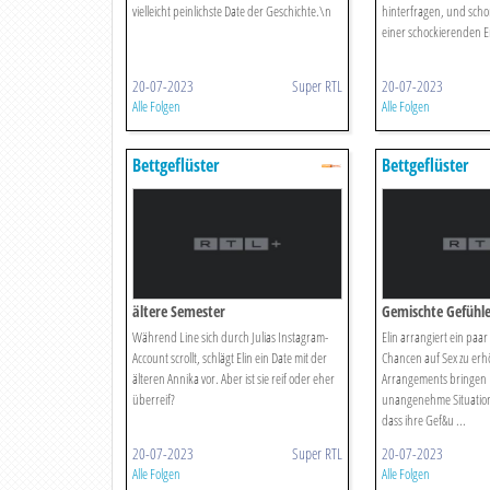
vielleicht peinlichste Date der Geschichte.\n
hinterfragen, und scho
einer schockierenden E
20-07-2023
Super RTL
20-07-2023
Alle Folgen
Alle Folgen
Bettgeflüster
Bettgeflüster
ältere Semester
Gemischte Gefühl
Während Line sich durch Julias Instagram-
Elin arrangiert ein paar
Account scrollt, schlägt Elin ein Date mit der
Chancen auf Sex zu erh
älteren Annika vor. Aber ist sie reif oder eher
Arrangements bringen L
überreif?
unangenehme Situation.
dass ihre Gef&u ...
20-07-2023
Super RTL
20-07-2023
Alle Folgen
Alle Folgen