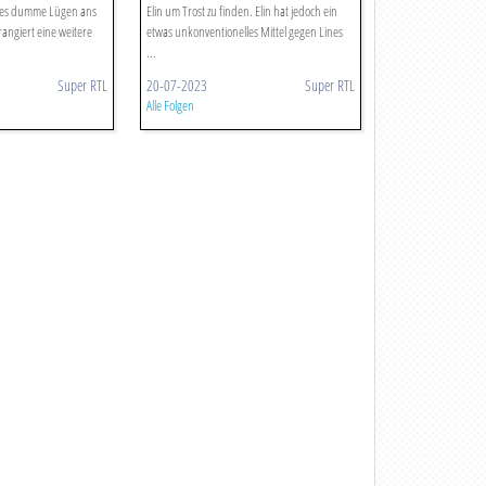
ines dumme Lügen ans
Elin um Trost zu finden. Elin hat jedoch ein
rangiert eine weitere
etwas unkonventionelles Mittel gegen Lines
...
Super RTL
20-07-2023
Super RTL
Alle Folgen