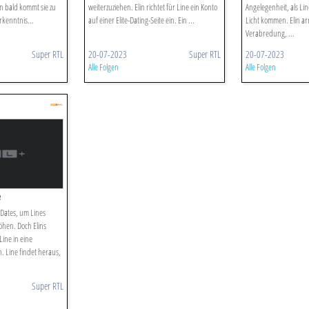
n bald kommt sie zu
weiterzuziehen. Elin richtet für Line ein Konto
Angelegenheit, als L
rkenntnis...
auf einer Elite-Dating-Seite ein. Ein ...
Licht kommen. Elin ar
Verabredung, ...
Super RTL
20-07-2023
Super RTL
20-07-2023
Alle Folgen
Alle Folgen
e
 Dates, um Lines
öhen. Doch Elins
ine in eine
 Line findet heraus,
Super RTL