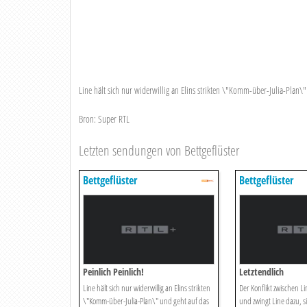
Line hält sich nur widerwillig an Elins strikten \"Komm-über-Julia-Plan\" 
Bron: Super RTL
Letzten sendungen von Bettgeflüster
Bettgeflüster
Bettgeflüster
Peinlich Peinlich!
Letztendlich
Line hält sich nur widerwillig an Elins strikten
Der Konflikt zwischen Li
\"Komm-über-Julia-Plan\" und geht auf das
und zwingt Line dazu, si