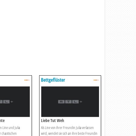
Bettgeflüster
nte
Liebe Tut Weh
n Line und Julia
Als Line von ihrer Freundin Julia verlassen
er chaotischen
wird, wendet sie sich an ihre beste Freundin