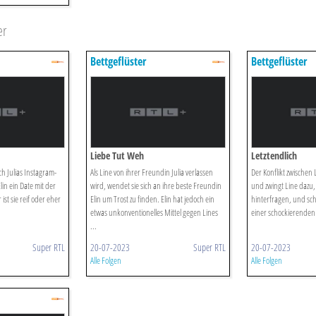
er
Bettgeflüster
Bettgeflüster
Liebe Tut Weh
Letztendlich
h Julias Instagram-
Als Line von ihrer Freundin Julia verlassen
Der Konflikt zwischen 
Elin ein Date mit der
wird, wendet sie sich an ihre beste Freundin
und zwingt Line dazu, 
ist sie reif oder eher
Elin um Trost zu finden. Elin hat jedoch ein
hinterfragen, und sch
etwas unkonventionelles Mittel gegen Lines
einer schockierenden 
...
Super RTL
20-07-2023
Super RTL
20-07-2023
Alle Folgen
Alle Folgen