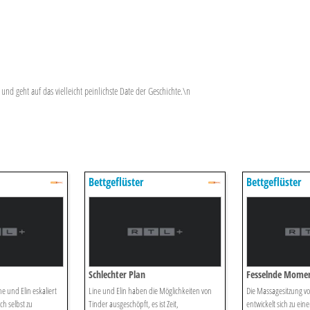
und geht auf das vielleicht peinlichste Date der Geschichte.\n
Bettgeflüster
Bettgeflüster
Schlechter Plan
Fesselnde Mome
ne und Elin eskaliert
Line und Elin haben die Möglichkeiten von
Die Massagesitzung vo
ch selbst zu
Tinder ausgeschöpft, es ist Zeit,
entwickelt sich zu ein