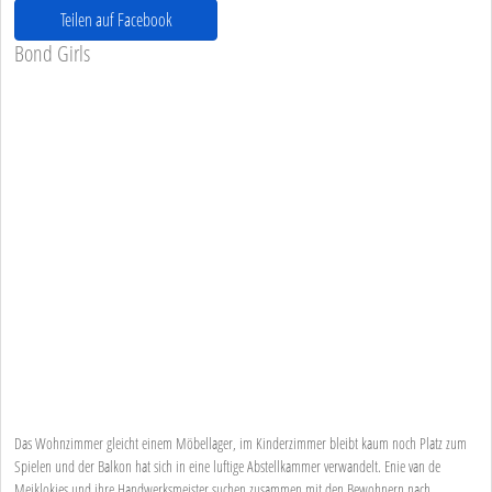
Teilen auf Facebook
Bond Girls
Das Wohnzimmer gleicht einem Möbellager, im Kinderzimmer bleibt kaum noch Platz zum
Spielen und der Balkon hat sich in eine luftige Abstellkammer verwandelt. Enie van de
Meiklokjes und ihre Handwerksmeister suchen zusammen mit den Bewohnern nach