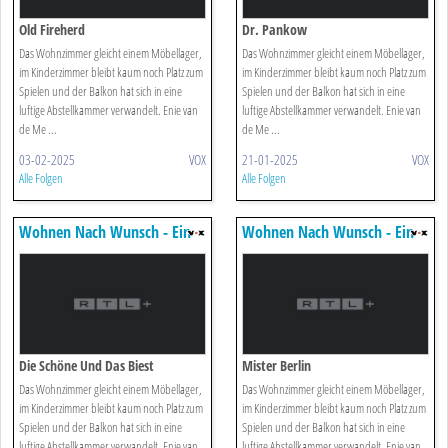
Old Fireherd
Dr. Pankow
Das Wohnzimmer gleicht einem Möbellager,
Das Wohnzimmer gleicht einem Möbellager,
im Kinderzimmer bleibt kaum noch Platz zum
im Kinderzimmer bleibt kaum noch Platz zum
Spielen und der Balkon hat sich in eine
Spielen und der Balkon hat sich in eine
luftige Abstellkammer verwandelt. Enie van
luftige Abstellkammer verwandelt. Enie van
de Me ...
de Me ...
03-02-2025
VOX
21-01-2025
VOX
Alle Folgen
Alle Folgen
Wohnen Nach Wunsch - Ein
Wohnen Nach Wunsch - Ein
Duo Für Vier Wände
Duo Für Vier Wände
Die Schöne Und Das Biest
Mister Berlin
Das Wohnzimmer gleicht einem Möbellager,
Das Wohnzimmer gleicht einem Möbellager,
im Kinderzimmer bleibt kaum noch Platz zum
im Kinderzimmer bleibt kaum noch Platz zum
Spielen und der Balkon hat sich in eine
Spielen und der Balkon hat sich in eine
luftige Abstellkammer verwandelt. Enie van
luftige Abstellkammer verwandelt. Enie van