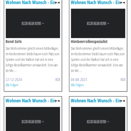
Wohnen Nach Wunsch - Ein
Wohnen Nach Wunsch - Ein
Duo Für Vier Wände
Duo Für Vier Wände
Bond Girls
Himbeerrollenspezialist
Das Wohnzimmer gleicht einem Möbellager,
Das Wohnzimmer gleicht einem Möbellager,
im Kinderzimmer bleibt kaum noch Platz zum
im Kinderzimmer bleibt kaum noch Platz zum
Spielen und der Balkon hat sich in eine
Spielen und der Balkon hat sich in eine
luftige Abstellkammer verwandelt. Enie van
luftige Abstellkammer verwandelt. Enie van
de Me ...
de Me ...
22-12-2024
VOX
04-08-2023
VOX
Alle Folgen
Alle Folgen
Wohnen Nach Wunsch - Ein
Wohnen Nach Wunsch - Ein
Duo Für Vier Wände
Duo Für Vier Wände