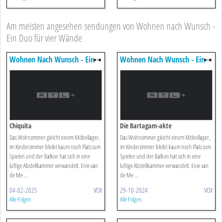
Am meisten angesehen sendungen von Wohnen nach Wunsch -
Ein Duo für vier Wände
Wohnen Nach Wunsch - Ein
Wohnen Nach Wunsch - Ein
Duo Für Vier Wände
Duo Für Vier Wände
Chiquita
Die Bartagam-akte
Das Wohnzimmer gleicht einem Möbellager,
Das Wohnzimmer gleicht einem Möbellager,
im Kinderzimmer bleibt kaum noch Platz zum
im Kinderzimmer bleibt kaum noch Platz zum
Spielen und der Balkon hat sich in eine
Spielen und der Balkon hat sich in eine
luftige Abstellkammer verwandelt. Enie van
luftige Abstellkammer verwandelt. Enie van
de Me ...
de Me ...
04-02-2025
VOX
29-10-2024
VOX
Alle Folgen
Alle Folgen