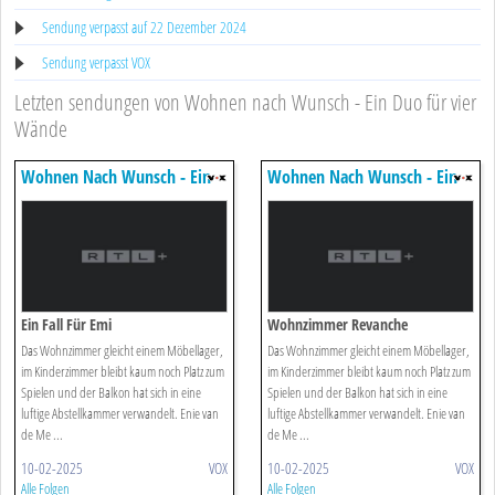
Sendung verpasst auf 22 Dezember 2024
Sendung verpasst VOX
Letzten sendungen von Wohnen nach Wunsch - Ein Duo für vier
Wände
Wohnen Nach Wunsch - Ein
Wohnen Nach Wunsch - Ein
Duo Für Vier Wände
Duo Für Vier Wände
Ein Fall Für Emi
Wohnzimmer Revanche
Das Wohnzimmer gleicht einem Möbellager,
Das Wohnzimmer gleicht einem Möbellager,
im Kinderzimmer bleibt kaum noch Platz zum
im Kinderzimmer bleibt kaum noch Platz zum
Spielen und der Balkon hat sich in eine
Spielen und der Balkon hat sich in eine
luftige Abstellkammer verwandelt. Enie van
luftige Abstellkammer verwandelt. Enie van
de Me ...
de Me ...
10-02-2025
VOX
10-02-2025
VOX
Alle Folgen
Alle Folgen