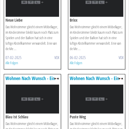
Neue Liebe
Brixx
Das Wohnzimmer gleicht einem Möbellager,
Das Wohnzimmer gleicht einem Möbellager,
im Kinderzimmer bleibt kaum noch Platz zum
im Kinderzimmer bleibt kaum noch Platz zum
Spielen und der Balkon hat sich in eine
Spielen und der Balkon hat sich in eine
luftige Abstellkammer verwandelt. Enie van
luftige Abstellkammer verwandelt. Enie van
de Me ...
de Me ...
07-02-2025
VOX
06-02-2025
VOX
Alle Folgen
Alle Folgen
Wohnen Nach Wunsch - Ein
Wohnen Nach Wunsch - Ein
Duo Für Vier Wände
Duo Für Vier Wände
Blau Ist Schlau
Puste Weg
Das Wohnzimmer gleicht einem Möbellager,
Das Wohnzimmer gleicht einem Möbellager,