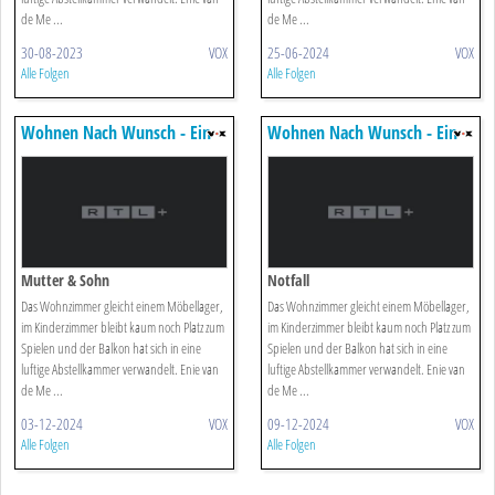
de Me ...
de Me ...
30-08-2023
VOX
25-06-2024
VOX
Alle Folgen
Alle Folgen
Wohnen Nach Wunsch - Ein
Wohnen Nach Wunsch - Ein
Duo Für Vier Wände
Duo Für Vier Wände
Mutter & Sohn
Notfall
Das Wohnzimmer gleicht einem Möbellager,
Das Wohnzimmer gleicht einem Möbellager,
im Kinderzimmer bleibt kaum noch Platz zum
im Kinderzimmer bleibt kaum noch Platz zum
Spielen und der Balkon hat sich in eine
Spielen und der Balkon hat sich in eine
luftige Abstellkammer verwandelt. Enie van
luftige Abstellkammer verwandelt. Enie van
de Me ...
de Me ...
03-12-2024
VOX
09-12-2024
VOX
Alle Folgen
Alle Folgen