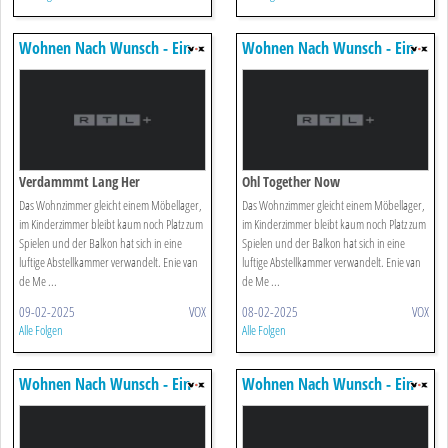
Wohnen Nach Wunsch - Ein
Wohnen Nach Wunsch - Ein
Duo Für Vier Wände
Duo Für Vier Wände
Verdammmt Lang Her
Ohl Together Now
Das Wohnzimmer gleicht einem Möbellager,
Das Wohnzimmer gleicht einem Möbellager,
im Kinderzimmer bleibt kaum noch Platz zum
im Kinderzimmer bleibt kaum noch Platz zum
Spielen und der Balkon hat sich in eine
Spielen und der Balkon hat sich in eine
luftige Abstellkammer verwandelt. Enie van
luftige Abstellkammer verwandelt. Enie van
de Me ...
de Me ...
09-02-2025
VOX
08-02-2025
VOX
Alle Folgen
Alle Folgen
Wohnen Nach Wunsch - Ein
Wohnen Nach Wunsch - Ein
Duo Für Vier Wände
Duo Für Vier Wände