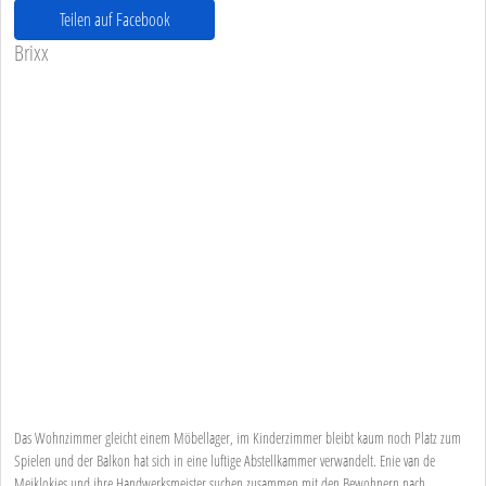
Teilen auf Facebook
Brixx
Das Wohnzimmer gleicht einem Möbellager, im Kinderzimmer bleibt kaum noch Platz zum
Spielen und der Balkon hat sich in eine luftige Abstellkammer verwandelt. Enie van de
Meiklokjes und ihre Handwerksmeister suchen zusammen mit den Bewohnern nach