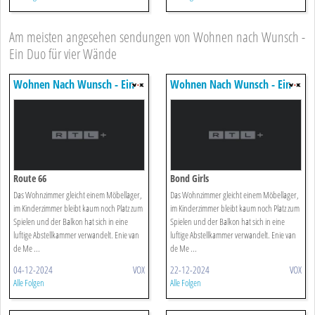
Am meisten angesehen sendungen von Wohnen nach Wunsch -
Ein Duo für vier Wände
Wohnen Nach Wunsch - Ein
Wohnen Nach Wunsch - Ein
Duo Für Vier Wände
Duo Für Vier Wände
Route 66
Bond Girls
Das Wohnzimmer gleicht einem Möbellager,
Das Wohnzimmer gleicht einem Möbellager,
im Kinderzimmer bleibt kaum noch Platz zum
im Kinderzimmer bleibt kaum noch Platz zum
Spielen und der Balkon hat sich in eine
Spielen und der Balkon hat sich in eine
luftige Abstellkammer verwandelt. Enie van
luftige Abstellkammer verwandelt. Enie van
de Me ...
de Me ...
04-12-2024
VOX
22-12-2024
VOX
Alle Folgen
Alle Folgen