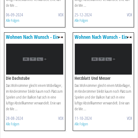
de Me ...
de Me ...
06-09-2024
VOX
25-12-2024
VOX
Alle Folgen
Alle Folgen
Wohnen Nach Wunsch - Ein
Wohnen Nach Wunsch - Ein
Duo Für Vier Wände
Duo Für Vier Wände
Die Dachstube
Herzblatt Und Messer
Das Wohnzimmer gleicht einem Möbellager,
Das Wohnzimmer gleicht einem Möbellager,
im Kinderzimmer bleibt kaum noch Platz zum
im Kinderzimmer bleibt kaum noch Platz zum
Spielen und der Balkon hat sich in eine
Spielen und der Balkon hat sich in eine
luftige Abstellkammer verwandelt. Enie van
luftige Abstellkammer verwandelt. Enie van
de Me ...
de Me ...
28-08-2024
VOX
11-10-2024
VOX
Alle Folgen
Alle Folgen