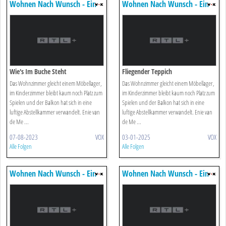
Wohnen Nach Wunsch - Ein
Wohnen Nach Wunsch - Ein
Duo Für Vier Wände
Duo Für Vier Wände
Wie's Im Buche Steht
Fliegender Teppich
Das Wohnzimmer gleicht einem Möbellager,
Das Wohnzimmer gleicht einem Möbellager,
im Kinderzimmer bleibt kaum noch Platz zum
im Kinderzimmer bleibt kaum noch Platz zum
Spielen und der Balkon hat sich in eine
Spielen und der Balkon hat sich in eine
luftige Abstellkammer verwandelt. Enie van
luftige Abstellkammer verwandelt. Enie van
de Me ...
de Me ...
07-08-2023
VOX
03-01-2025
VOX
Alle Folgen
Alle Folgen
Wohnen Nach Wunsch - Ein
Wohnen Nach Wunsch - Ein
Duo Für Vier Wände
Duo Für Vier Wände