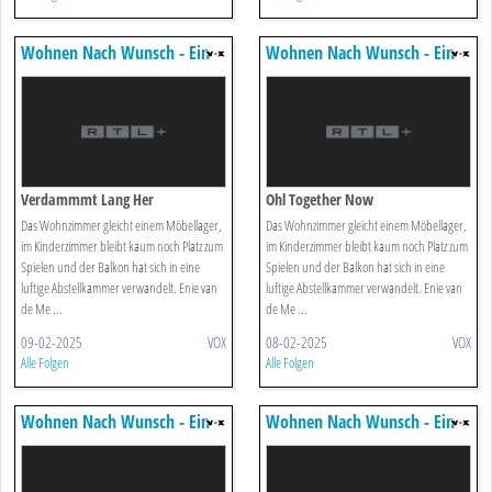
Wohnen Nach Wunsch - Ein
Wohnen Nach Wunsch - Ein
Duo Für Vier Wände
Duo Für Vier Wände
Verdammmt Lang Her
Ohl Together Now
Das Wohnzimmer gleicht einem Möbellager,
Das Wohnzimmer gleicht einem Möbellager,
im Kinderzimmer bleibt kaum noch Platz zum
im Kinderzimmer bleibt kaum noch Platz zum
Spielen und der Balkon hat sich in eine
Spielen und der Balkon hat sich in eine
luftige Abstellkammer verwandelt. Enie van
luftige Abstellkammer verwandelt. Enie van
de Me ...
de Me ...
09-02-2025
VOX
08-02-2025
VOX
Alle Folgen
Alle Folgen
Wohnen Nach Wunsch - Ein
Wohnen Nach Wunsch - Ein
Duo Für Vier Wände
Duo Für Vier Wände