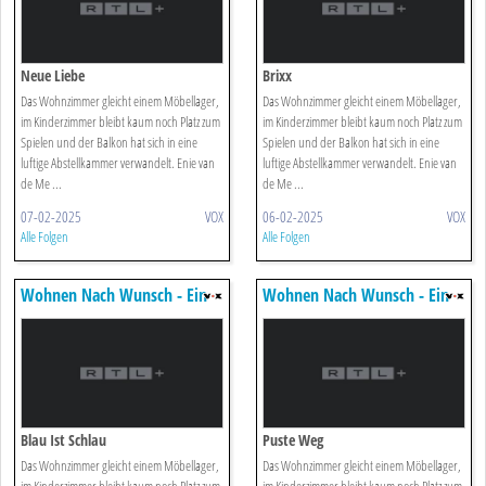
Neue Liebe
Brixx
Das Wohnzimmer gleicht einem Möbellager,
Das Wohnzimmer gleicht einem Möbellager,
im Kinderzimmer bleibt kaum noch Platz zum
im Kinderzimmer bleibt kaum noch Platz zum
Spielen und der Balkon hat sich in eine
Spielen und der Balkon hat sich in eine
luftige Abstellkammer verwandelt. Enie van
luftige Abstellkammer verwandelt. Enie van
de Me ...
de Me ...
07-02-2025
VOX
06-02-2025
VOX
Alle Folgen
Alle Folgen
Wohnen Nach Wunsch - Ein
Wohnen Nach Wunsch - Ein
Duo Für Vier Wände
Duo Für Vier Wände
Blau Ist Schlau
Puste Weg
Das Wohnzimmer gleicht einem Möbellager,
Das Wohnzimmer gleicht einem Möbellager,