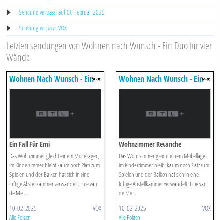
Sendung verpasst auf 06 Februar 2025
Sendung verpasst VOX
Letzten sendungen von Wohnen nach Wunsch - Ein Duo für vier
Wände
Wohnen Nach Wunsch - Ein
Wohnen Nach Wunsch - Ein
Duo Für Vier Wände
Duo Für Vier Wände
Ein Fall Für Emi
Wohnzimmer Revanche
Das Wohnzimmer gleicht einem Möbellager,
Das Wohnzimmer gleicht einem Möbellager,
im Kinderzimmer bleibt kaum noch Platz zum
im Kinderzimmer bleibt kaum noch Platz zum
Spielen und der Balkon hat sich in eine
Spielen und der Balkon hat sich in eine
luftige Abstellkammer verwandelt. Enie van
luftige Abstellkammer verwandelt. Enie van
de Me ...
de Me ...
10-02-2025
VOX
10-02-2025
VOX
Alle Folgen
Alle Folgen