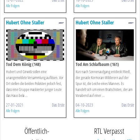
Alle Folgen
Alle Folgen
Hubert Ohne Staller
Hubert Ohne Staller
Tod Dem König (148)
Tod Am Schlafbaum (161)
Hubert und Girwidz sollen eine
Kurz nach Sonnenaufgang entdeckt Riedl,
unangemeldete Versammlung auflösen. Vor
der gerade Kormoran-Wilderern auf der
Ort stellen die beiden Polizisten jedoch fest,
Spur ist, die Leiche eines Mannes. Es
dass eine Gruppe maskierter junger Leute
handelt sich um einen Bratschisten, der am
das Haus bela ...
Vorabend auf einer ...
27-01-2021
Das Erste
04-10-2023
Das Erste
Alle Folgen
Alle Folgen
Öffentlich-
RTL Verpasst