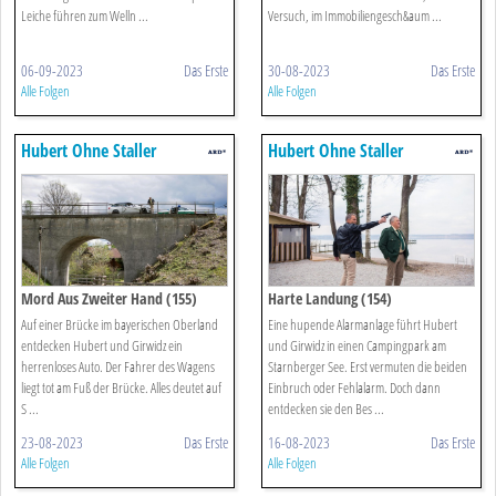
Leiche führen zum Welln ...
Versuch, im Immobiliengesch&aum ...
06-09-2023
Das Erste
30-08-2023
Das Erste
Alle Folgen
Alle Folgen
Hubert Ohne Staller
Hubert Ohne Staller
Mord Aus Zweiter Hand (155)
Harte Landung (154)
Auf einer Brücke im bayerischen Oberland
Eine hupende Alarmanlage führt Hubert
entdecken Hubert und Girwidz ein
und Girwidz in einen Campingpark am
herrenloses Auto. Der Fahrer des Wagens
Starnberger See. Erst vermuten die beiden
liegt tot am Fuß der Brücke. Alles deutet auf
Einbruch oder Fehlalarm. Doch dann
S ...
entdecken sie den Bes ...
23-08-2023
Das Erste
16-08-2023
Das Erste
Alle Folgen
Alle Folgen