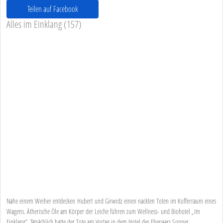
Teilen auf Facebook
Alles im Einklang (157)
Nahe einem Weiher entdecken Hubert und Girwidz einen nackten Toten im Kofferraum eines
Wagens. Ätherische Öle am Körper der Leiche führen zum Wellness- und Biohotel „Im
Einklang“. Tatsächlich hatte der Tote am Vortag in dem Hotel des Ehepaars Sonner