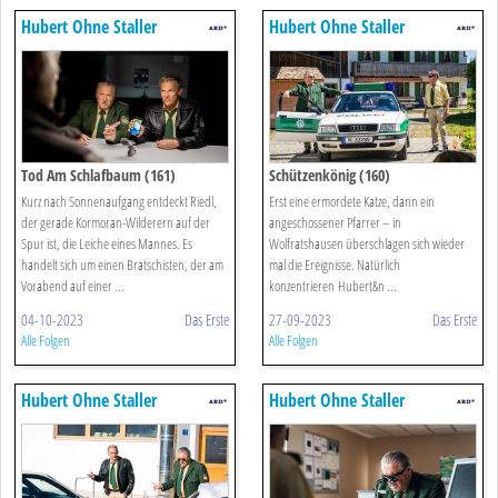
Hubert Ohne Staller
Hubert Ohne Staller
Tod Am Schlafbaum (161)
Schützenkönig (160)
Kurz nach Sonnenaufgang entdeckt Riedl,
Erst eine ermordete Katze, dann ein
der gerade Kormoran-Wilderern auf der
angeschossener Pfarrer – in
Spur ist, die Leiche eines Mannes. Es
Wolfratshausen überschlagen sich wieder
handelt sich um einen Bratschisten, der am
mal die Ereignisse. Natürlich
Vorabend auf einer ...
konzentrieren Hubert&n ...
04-10-2023
Das Erste
27-09-2023
Das Erste
Alle Folgen
Alle Folgen
Hubert Ohne Staller
Hubert Ohne Staller