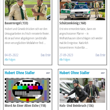
Bauernregel (133)
Schützenkönig (160)
Hubert und Girwidz drücken sich vor den
Erst eine ermordete Katze, dann ein
Umzugsarbeiten ins frisch renovierte Revier.
angeschossener Pfarrer – in
Als sie auf einer abgelegenen Landstraße
Wolfratshausen überschlagen sich wieder
einen verunglückten Mofafahrer find ...
mal die Ereignisse. Natürlich
konzentrieren Hubert&n ...
04-05-2022
Das Erste
27-09-2023
Das Erste
Alle Folgen
Alle Folgen
Hubert Ohne Staller
Hubert Ohne Staller
Mord An Einer Alten Eiche (118)
Hals- Und Beinbruch (136)