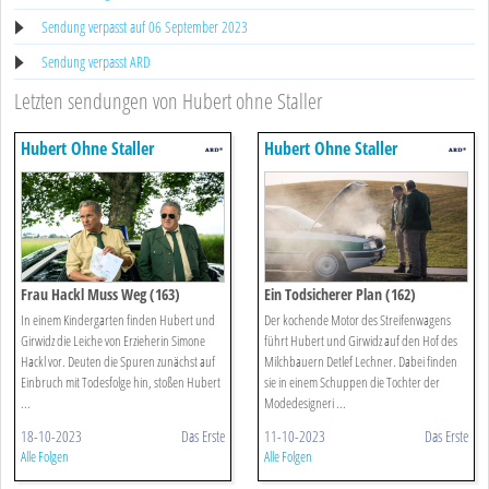
Sendung verpasst auf 06 September 2023
Sendung verpasst ARD
Letzten sendungen von Hubert ohne Staller
Hubert Ohne Staller
Hubert Ohne Staller
Frau Hackl Muss Weg (163)
Ein Todsicherer Plan (162)
In einem Kindergarten finden Hubert und
Der kochende Motor des Streifenwagens
Girwidz die Leiche von Erzieherin Simone
führt Hubert und Girwidz auf den Hof des
Hackl vor. Deuten die Spuren zunächst auf
Milchbauern Detlef Lechner. Dabei finden
Einbruch mit Todesfolge hin, stoßen Hubert
sie in einem Schuppen die Tochter der
...
Modedesigneri ...
18-10-2023
Das Erste
11-10-2023
Das Erste
Alle Folgen
Alle Folgen