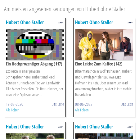
Am meisten angesehen sendungen von Hubert ohne Staller
Hubert Ohne Staller
Hubert Ohne Staller
Ein Hochprozentiger Abgang (117)
Eine Leiche Zum Kaffee (142)
Explosion in einer privaten
Blitzermarathon in Wolfratshausen. Hubert
Schnapsbrennerei! Hubert und Riedl
und Girwidz geht der Baulöwe Max
können nur noch den Tod von Landwirtin
Hofmann ins Netz. Über seinem Lenkrad
Elke Moser feststellen. Ein Betrunkener, der
zusammengebrochen, rast er in ihre mobile
zuvor eine Explosion ange ...
Radarfalle u ...
19-08-2020
Das Erste
08-06-2022
Das Erste
Alle Folgen
Alle Folgen
Hubert Ohne Staller
Hubert Ohne Staller