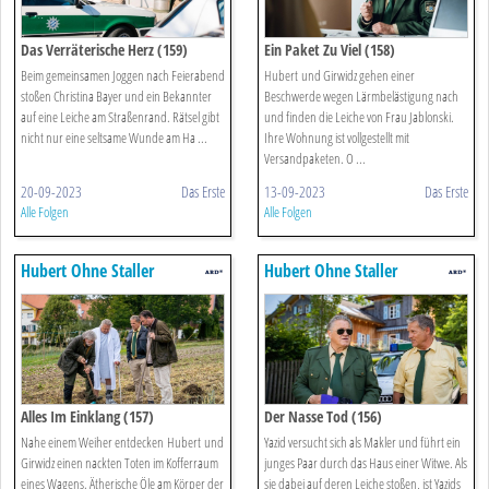
Das Verräterische Herz (159)
Ein Paket Zu Viel (158)
Beim gemeinsamen Joggen nach Feierabend
Hubert und Girwidz gehen einer
stoßen Christina Bayer und ein Bekannter
Beschwerde wegen Lärmbelästigung nach
auf eine Leiche am Straßenrand. Rätsel gibt
und finden die Leiche von Frau Jablonski.
nicht nur eine seltsame Wunde am Ha ...
Ihre Wohnung ist vollgestellt mit
Versandpaketen. O ...
20-09-2023
Das Erste
13-09-2023
Das Erste
Alle Folgen
Alle Folgen
Hubert Ohne Staller
Hubert Ohne Staller
Alles Im Einklang (157)
Der Nasse Tod (156)
Nahe einem Weiher entdecken Hubert und
Yazid versucht sich als Makler und führt ein
Girwidz einen nackten Toten im Kofferraum
junges Paar durch das Haus einer Witwe. Als
eines Wagens. Ätherische Öle am Körper der
sie dabei auf deren Leiche stoßen, ist Yazids