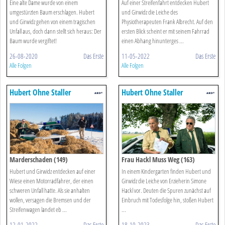
Eine alte Dame wurde von einem
Auf einer Streifenfahrt entdecken Hubert
umgestürzten Baum erschlagen. Hubert
und Girwidz die Leiche des
und Girwidz gehen von einem tragischen
Physiotherapeuten Frank Albrecht. Auf den
Unfall aus, doch dann stellt sich heraus: Der
ersten Blick scheint er mit seinem Fahrrad
Baum wurde vergiftet!
einen Abhang hinunterges ...
26-08-2020
Das Erste
11-05-2022
Das Erste
Alle Folgen
Alle Folgen
Hubert Ohne Staller
Hubert Ohne Staller
Marderschaden (149)
Frau Hackl Muss Weg (163)
Hubert und Girwidz entdecken auf einer
In einem Kindergarten finden Hubert und
Wiese einen Motorradfahrer, der einen
Girwidz die Leiche von Erzieherin Simone
schweren Unfall hatte. Als sie anhalten
Hackl vor. Deuten die Spuren zunächst auf
wollen, versagen die Bremsen und der
Einbruch mit Todesfolge hin, stoßen Hubert
Streifenwagen landet eb ...
...
12-01-2022
Das Erste
18-10-2023
Das Erste