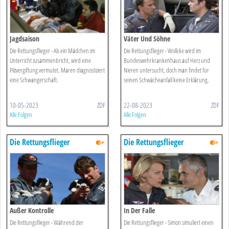
Jagdsaison
Väter Und Söhne
Die Rettungsflieger - Als ein Mädchen im
Die Rettungsflieger - Wollcke wird im
Unterricht zusammenbricht, wird eine
Bundeswehrkrankenhaus auf Herz und
Pilzvergiftung vermutet. Maren diagnostiziert
Nieren untersucht, doch man findet für
eine Schwangerschaft.
seinen Schwächeanfall keine Erklärung.
10-05-2023
ZDF
22-08-2023
ZDF
Alle Folgen
Alle Folgen
Die Rettungsflieger
Die Rettungsflieger
Außer Kontrolle
In Der Falle
Die Rettungsflieger - Während der
Die Rettungsflieger - Simon simuliert einen