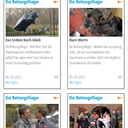
Die Rettungsflieger
Die Rettungsflieger
Das Sreben Nach Glück
Klare Worte
Die Rettungsflieger - Weil Herr Seitz die
Die Rettungsflieger - Wollcke hat nun genug
Waschmaschine mit Klebeband selbst
Geld, um sich und Madeleine den
geflickt hat, wäre seine Frau beinahe an
Haustraum zu erfüllen. Doch schnell gibt es
einem Stromschlag gestorben.
Streit zwischen den beiden.
06-10-2023
ZDF
05-10-2023
ZDF
Alle Folgen
Alle Folgen
Die Rettungsflieger
Die Rettungsflieger