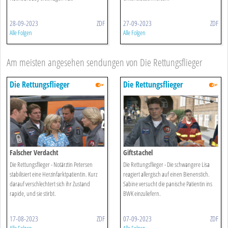
28-09-2023
ZDF
27-09-2023
ZDF
Alle Folgen
Alle Folgen
Am meisten angesehen sendungen von Die Rettungsflieger
Die Rettungsflieger
Die Rettungsflieger
Falscher Verdacht
Giftstachel
Die Rettungsflieger - Notärztin Petersen
Die Rettungsflieger - Die schwangere Lisa
stabilisiert eine Herzinfarktpatientin. Kurz
reagiert allergisch auf einen Bienenstich.
darauf verschlechtert sich ihr Zustand
Sabine versucht die panische Patientin ins
rapide, und sie stirbt.
BWK einzuliefern.
17-08-2023
ZDF
07-09-2023
ZDF