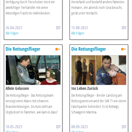
Verfolgung durch Tierschützer stürzt ein
Herzinfarkt und bestiehlt andere Patienten.
zwielichtiger Tierhändler mit seiner
Homann, der abends noch Cora besucht,
lebendigen Fracht ins Hafenbecken.
gerät unter Verdacht.
26-04-2023
ZDF
15-08-2023
ZDF
Alle Folgen
Alle Folgen
Die Rettungsflieger
Die Rettungsflieger
Allein Gelassen
Ins Leben Zurück
Die Rettungsflieger - Das Rettungsteam
Die Rettungsflieger - Bei der Landung am
versorgt einen Mann mit schweren
Rettungszentrum wird der SAR 71 von einem
Brandverletzungen. Ein Auto steht am
Falschparker behindert. Es ist Kettwigs
Unglücksort in Flammen, wie kam es dazu?
Schwägerin Martina.
10-05-2023
ZDF
08-09-2023
ZDF