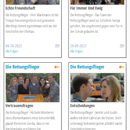
Echte Freundschaft
Für Immer Und Ewig
Die Rettungsflieger - Herr Markmann ist die
Die Rettungsflieger - Das Team der
Treppe hinuntergestürzt und gestorben.
Rettungsflieger wird zur Schülerin Svenja
Allerdings stimmt irgendetwas nicht an der
gerufen, die ungebremst gegen eine Tür in
Geschichte der Ehefrau.
der Schule gelaufen ist.
04-10-2023
ZDF
29-09-2023
ZDF
Alle Folgen
Alle Folgen
Die Rettungsflieger
Die Rettungsflieger
Vertrauensfragen
Entscheidungen
Die Rettungsflieger - Als beim Montieren
Die Rettungsflieger - Jasmin und Guido
eines Blumenkastens einer herunterfällt,
wollen mit dem Cabrio an die Ostsee. Doch
glaubt Rentnerin Gerda, dass er ein
unterwegs bekommt Jasmin plötzlich starke
Nachbarbaby erschlagen hat.
Unterleibsschmerzen.