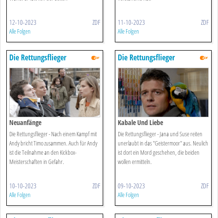
12-10-2023
ZDF
11-10-2023
ZDF
Alle Folgen
Alle Folgen
Die Rettungsflieger
Die Rettungsflieger
Neuanfänge
Kabale Und Liebe
Die Rettungsflieger - Nach einem Kampf mit
Die Rettungsflieger - Jana und Suse reiten
Andy bricht Timo zusammen. Auch für Andy
unerlaubt in das "Geistermoor" aus. Neulich
ist die Teilnahme an den Kickbox-
ist dort ein Mord geschehen, die beiden
Meisterschaften in Gefahr.
wollen ermitteln.
10-10-2023
ZDF
09-10-2023
ZDF
Alle Folgen
Alle Folgen