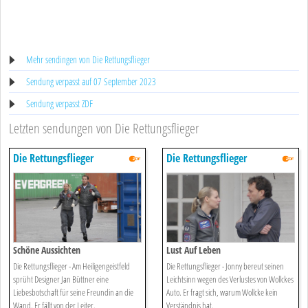
Mehr sendingen von Die Rettungsflieger
Sendung verpasst auf 07 September 2023
Sendung verpasst ZDF
Letzten sendungen von Die Rettungsflieger
Die Rettungsflieger
Die Rettungsflieger
Schöne Aussichten
Lust Auf Leben
Die Rettungsflieger - Am Heiligengeistfeld
Die Rettungsflieger - Jonny bereut seinen
sprüht Designer Jan Büttner eine
Leichtsinn wegen des Verlustes von Wollckes
Liebesbotschaft für seine Freundin an die
Auto. Er fragt sich, warum Wollcke kein
Wand. Er fällt von der Leiter.
Verständnis hat.