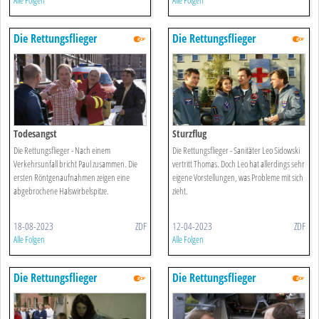
Alle Folgen
Alle Folgen
Die Rettungsflieger
Die Rettungsflieger
Todesangst
Sturzflug
Die Rettungsflieger - Nach einem
Die Rettungsflieger - Sanitäter Leo Sidowski
Verkehrsunfall bricht Paul zusammen. Die
vertritt Thomas. Doch Leo hat allerdings sehr
ersten Röntgenaufnahmen zeigen eine
eigene Vorstellungen, was Probleme mit sich
abgebrochene Halswirbelspitze.
zieht.
18-08-2023
ZDF
12-04-2023
ZDF
Alle Folgen
Alle Folgen
Die Rettungsflieger
Die Rettungsflieger