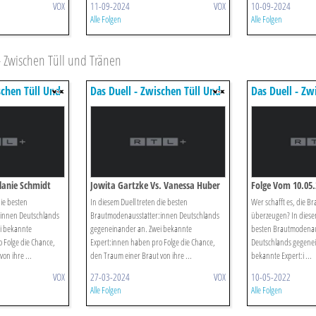
VOX
11-09-2024
VOX
10-09-2024
Alle Folgen
Alle Folgen
 Zwischen Tüll und Tränen
schen Tüll Und
Das Duell - Zwischen Tüll Und
Das Duell - Zw
Tränen
Tränen
lanie Schmidt
Jowita Gartzke Vs. Vanessa Huber
Folge Vom 10.05.
die besten
In diesem Duell treten die besten
Wer schafft es, die Br
innen Deutschlands
Brautmodenausstatter:innen Deutschlands
überzeugen? In diesem
i bekannte
gegeneinander an. Zwei bekannte
besten Brautmodenau
 Folge die Chance,
Expert:innen haben pro Folge die Chance,
Deutschlands gegenei
on ihre ...
den Traum einer Braut von ihre ...
bekannte Expert:i ...
VOX
27-03-2024
VOX
10-05-2022
Alle Folgen
Alle Folgen