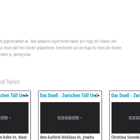
nds gegeneinander an. Zwei bekannte Expert:innen haben pro Folge die Chance, den
n ihnen darf drei Kleider präsentieren. Entscheidet sich die Braut für eines der Kleider,
Huber vs. Janina Jonas
und Tränen
schen Tüll Und
Das Duell - Zwischen Tüll Und
Das Duell - Zw
Tränen
Tränen
-keles Vs. Neat
Ann-kathrin Nicklaus Vs. Jowita
Christina Sonnek 