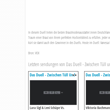
In diesem Duell treten die besten Brautmodenausstatter:innen Deutschla
Traum einer Braut von ihrem perfekten Hochzeitskleid zu erfüllen. Jeder vo
kürt sie damit auch den Gewinner:in des Duells. Heute im Duell: Vanessa 
Bron: VOX
Letzten sendungen von Das Duell - Zwischen Tüll 
Das Duell - Zwischen Tüll Und
Das Duell - Zwi
Tränen
Tränen
Lara Sigl & Leni Schäpe Vs.
Viktoria Bachmann