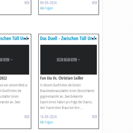
VOX
09-09-2024
VOX
Alle Folgen
ischen Tüll Und
Das Duell - Zwischen Tüll Und
Tränen
2022
Fan Xia Vs. Christian Sailler
aut von seinem Kleid zu
In diesem Duell treten die besten
 Duell treten die
Brautmodenausstatter:innen Deutschlands
sstatter:innen
gegeneinander an. Zwei bekannte
nander an. Zwei
Expert:innen haben pro Folge die Chance,
den Traum einer Braut von ihre ...
VOX
16-09-2024
VOX
Alle Folgen