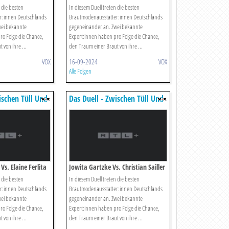
 die besten
In diesem Duell treten die besten
r:innen Deutschlands
Brautmodenausstatter:innen Deutschlands
wei bekannte
gegeneinander an. Zwei bekannte
ro Folge die Chance,
Expert:innen haben pro Folge die Chance,
 von ihre ...
den Traum einer Braut von ihre ...
VOX
16-09-2024
VOX
Alle Folgen
ischen Tüll Und
Das Duell - Zwischen Tüll Und
Tränen
Vs. Elaine Ferlita
Jowita Gartzke Vs. Christian Sailler
 die besten
In diesem Duell treten die besten
r:innen Deutschlands
Brautmodenausstatter:innen Deutschlands
wei bekannte
gegeneinander an. Zwei bekannte
ro Folge die Chance,
Expert:innen haben pro Folge die Chance,
 von ihre ...
den Traum einer Braut von ihre ...