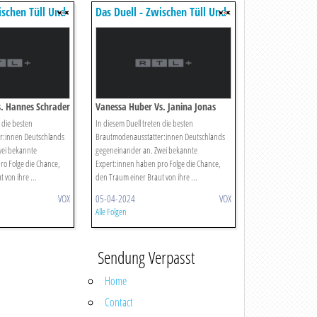
ischen Tüll Und
Das Duell - Zwischen Tüll Und
Tränen
s. Hannes Schrader
Vanessa Huber Vs. Janina Jonas
 die besten
In diesem Duell treten die besten
r:innen Deutschlands
Brautmodenausstatter:innen Deutschlands
wei bekannte
gegeneinander an. Zwei bekannte
ro Folge die Chance,
Expert:innen haben pro Folge die Chance,
 von ihre ...
den Traum einer Braut von ihre ...
VOX
05-04-2024
VOX
Alle Folgen
Sendung Verpasst
Home
Contact