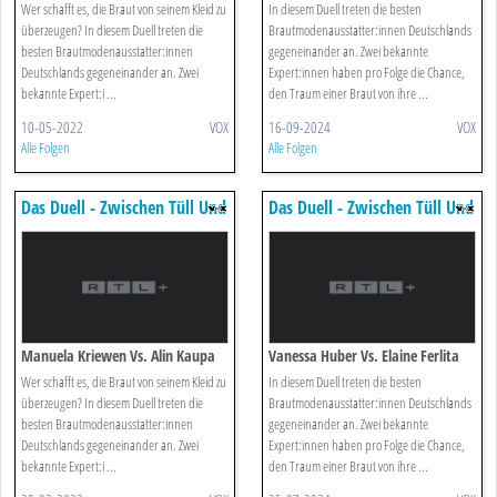
Wer schafft es, die Braut von seinem Kleid zu
In diesem Duell treten die besten
überzeugen? In diesem Duell treten die
Brautmodenausstatter:innen Deutschlands
besten Brautmodenausstatter:innen
gegeneinander an. Zwei bekannte
Deutschlands gegeneinander an. Zwei
Expert:innen haben pro Folge die Chance,
bekannte Expert:i ...
den Traum einer Braut von ihre ...
10-05-2022
VOX
16-09-2024
VOX
Alle Folgen
Alle Folgen
Das Duell - Zwischen Tüll Und
Das Duell - Zwischen Tüll Und
Tränen
Tränen
Manuela Kriewen Vs. Alin Kaupa
Vanessa Huber Vs. Elaine Ferlita
Wer schafft es, die Braut von seinem Kleid zu
In diesem Duell treten die besten
überzeugen? In diesem Duell treten die
Brautmodenausstatter:innen Deutschlands
besten Brautmodenausstatter:innen
gegeneinander an. Zwei bekannte
Deutschlands gegeneinander an. Zwei
Expert:innen haben pro Folge die Chance,
bekannte Expert:i ...
den Traum einer Braut von ihre ...