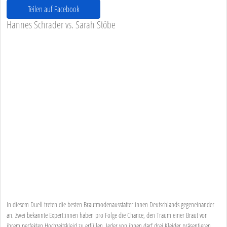
Teilen auf Facebook
Hannes Schrader vs. Sarah Stöbe
In diesem Duell treten die besten Brautmodenausstatter:innen Deutschlands gegeneinander
an. Zwei bekannte Expert:innen haben pro Folge die Chance, den Traum einer Braut von
ihrem perfekten Hochzeitskleid zu erfüllen. Jeder von ihnen darf drei Kleider präsentieren.