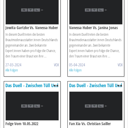
Jowita Gartzke Vs. Vanessa Huber
Vanessa Huber Vs. Janina Jonas
In diesem Duell treten die besten
In diesem Duell treten die besten
Brautmodenausstatter:innen Deutschlands
Brautmodenausstatter:innen Deutschlands
gegeneinander an. Zwei bekannte
gegeneinander an. Zwei bekannte
Expert:innen haben pro Folge die Chance,
Expert:innen haben pro Folge die Chance,
den Traum einer Braut von ihre ...
den Traum einer Braut von ihre ...
27-03-2024
VOX
05-04-2024
VOX
Alle Folgen
Alle Folgen
Das Duell - Zwischen Tüll Und
Das Duell - Zwischen Tüll Und
Tränen
Tränen
Folge Vom 10.05.2022
Fan Xia Vs. Christian Sailler