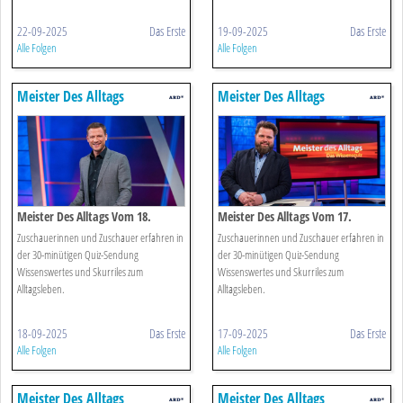
22-09-2025
Das Erste
19-09-2025
Das Erste
Alle Folgen
Alle Folgen
Meister Des Alltags
Meister Des Alltags
Meister Des Alltags Vom 18.
Meister Des Alltags Vom 17.
September 2025
September 2025
Zuschauerinnen und Zuschauer erfahren in
Zuschauerinnen und Zuschauer erfahren in
der 30-minütigen Quiz-Sendung
der 30-minütigen Quiz-Sendung
Wissenswertes und Skurriles zum
Wissenswertes und Skurriles zum
Alltagsleben.
Alltagsleben.
18-09-2025
Das Erste
17-09-2025
Das Erste
Alle Folgen
Alle Folgen
Meister Des Alltags
Meister Des Alltags