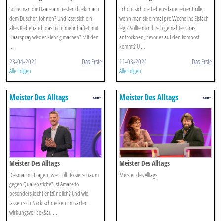
Sollte man die Haare am besten direkt nach
Erhöht sich die Lebensdauer einer Brille,
dem Duschen föhnen? Und lässt sich ein
wenn man sie einmal pro Woche ins Eisfach
altes Klebeband, das nicht mehr haftet, mit
legt? Sollte man frisch gemähtes Gras
Haarspray wieder klebrig machen? Mit den
antrocknen, bevor es auf den Kompost
...
kommt? U ...
23-04-2021
Das Erste
11-03-2021
Das Erste
Alle Folgen
Alle Folgen
Meister Des Alltags
Meister Des Alltags
Meister Des Alltags
Meister Des Alltags
Diesmal mit Fragen, wie: Hilft Rasierschaum
Meister des Alltags
gegen Quallenstiche? Ist Amaretto
besonders leicht entzündlich? Und wie
lassen sich Nacktschnecken im Garten
wirkungsvoll bek&au ...