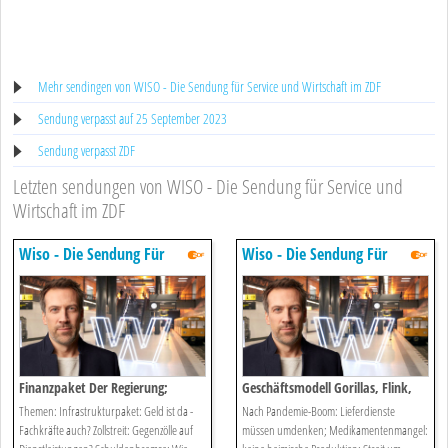
Mehr sendingen von WISO - Die Sendung für Service und Wirtschaft im ZDF
Sendung verpasst auf 25 September 2023
Sendung verpasst ZDF
Letzten sendungen von WISO - Die Sendung für Service und
Wirtschaft im ZDF
Wiso - Die Sendung Für
Wiso - Die Sendung Für
Service Und Wirtschaft Im Zdf
Service Und Wirtschaft Im Zdf
Finanzpaket Der Regierung;
Geschäftsmodell Gorillas, Flink,
Gegenzölle Auf Dienstleistungen?
Getir; Coronahilfe Rückzahlung
Themen: Infrastrukturpaket: Geld ist da -
Nach Pandemie-Boom: Lieferdienste
Fachkräfte auch? Zollstreit: Gegenzölle auf
müssen umdenken; Medikamentenmangel: