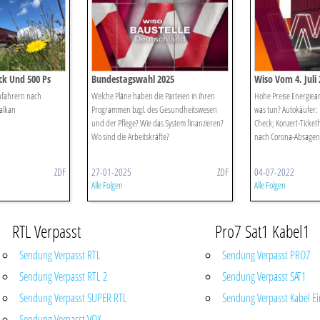
ck Und 500 Ps
Bundestagswahl 2025
Wiso Vom 4. Juli
Parteiprogramme Zu Gesundheit
nfahrern nach
Welche Pläne haben die Parteien in ihren
Hohe Preise Energiea
Und Pflege
alkan
Programmen bzgl. des Gesundheitswesen
was tun? Autokäufer:
und der Pflege? Wie das System finanzieren?
Check; Konzert-Ticket
Wo sind die Arbeitskräfte?
nach Corona-Absagen
ZDF
27-01-2025
ZDF
04-07-2022
Alle Folgen
Alle Folgen
RTL Verpasst
Pro7 Sat1 Kabel1
Sendung Verpasst RTL
Sendung Verpasst PRO7
Sendung Verpasst RTL 2
Sendung Verpasst SAT1
Sendung Verpasst SUPER RTL
Sendung Verpasst Kabel Ei
Sendung Verpasst VOX