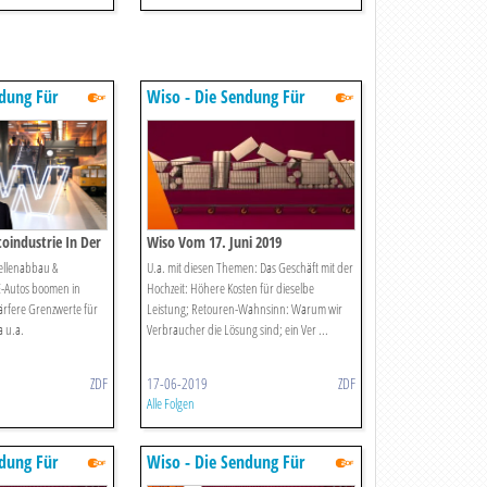
ndung Für
Wiso - Die Sendung Für
rtschaft Im Zdf
Service Und Wirtschaft Im Zdf
oindustrie In Der
Wiso Vom 17. Juni 2019
ellenabbau &
U.a. mit diesen Themen: Das Geschäft mit der
E-Autos boomen in
Hochzeit: Höhere Kosten für dieselbe
ärfere Grenzwerte für
Leistung; Retouren-Wahnsinn: Warum wir
 u.a.
Verbraucher die Lösung sind; ein Ver ...
ZDF
17-06-2019
ZDF
Alle Folgen
ndung Für
Wiso - Die Sendung Für
rtschaft Im Zdf
Service Und Wirtschaft Im Zdf