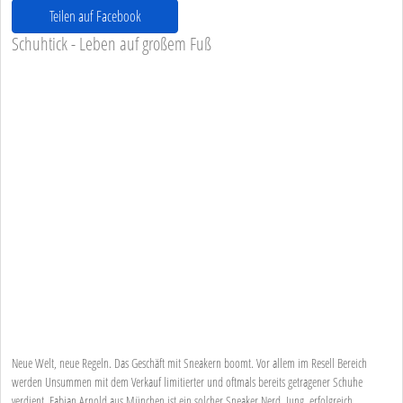
Teilen auf Facebook
Schuhtick - Leben auf großem Fuß
Neue Welt, neue Regeln. Das Geschäft mit Sneakern boomt. Vor allem im Resell Bereich
werden Unsummen mit dem Verkauf limitierter und oftmals bereits getragener Schuhe
verdient. Fabian Arnold aus München ist ein solcher Sneaker Nerd. Jung, erfolgreich,