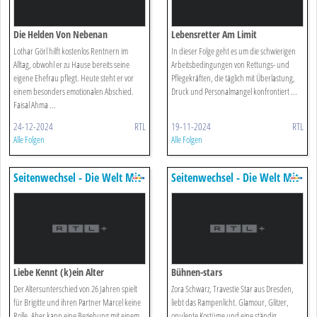
Die Helden Von Nebenan
Lebensretter Am Limit
Lothar Görl hilft kostenlos Rentnern im
In dieser Folge geht es um die schwierigen
Alltag, obwohl er zu Hause bereits seine
Arbeitsbedingungen von Rettungs- und
eigene Ehefrau pflegt. Heute steht er vor
Pflegekräften, die täglich mit Überlastung,
einem besonders emotionalen Abschied.
Druck und Personalmangel konfrontiert ...
Faisal Ahma ...
24-12-2024
RTL
19-11-2024
RTL
Alle Folgen
Alle Folgen
Seitenwechsel - Die Welt Mit
Seitenwechsel - Die Welt Mit
Anderen Augen Sehen
Anderen Augen Sehen
Liebe Kennt (k)ein Alter
Bühnen-stars
Der Altersunterschied von 26 Jahren spielt
Zora Schwarz, Travestie Star aus Dresden,
für Brigitte und ihren Partner Marcel keine
liebt das Rampenlicht. Glamour, Glitzer,
Rolle. Aber kann eine Beziehung mit einem
opulente Kostüme und eine ständig