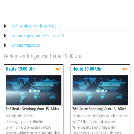
Mehr sendingen von heute 19:00 Uhr
Sendung verpasst auf 03 Oktober 2023
Sendung verpasst ZDF
Letzten sendungen von heute 19:00 Uhr
Heute 19:00 Uhr
Heute 19:00 Uhr
Zdf Heute Sendung Vom 15. März
Zdf Heute Sendung Vom 16. März
2025
2025
Mit folgenden Themen:
Die Nachrichten des Tages. Der Überblick aus
Überzeugungsarbeit; Hilfe für
der ZDF-Nachrichtenredaktion mit
Syrien;Tornados verwüsten die USA;
Vertiefung und Einordnung zu den
weiteren Nachrichten; dem Sport und dem
Ereignissen in Deutschland u. der Welt.