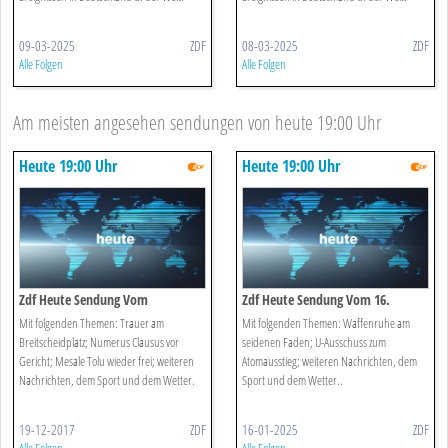
09-03-2025
ZDF
08-03-2025
ZDF
Alle Folgen
Alle Folgen
Am meisten angesehen sendungen von heute 19:00 Uhr
Heute 19:00 Uhr
Heute 19:00 Uhr
Zdf Heute Sendung Vom
Zdf Heute Sendung Vom 16.
19.12.2017
Januar 2025
Mit folgenden Themen: Trauer am
Mit folgenden Themen: Waffenruhe am
Breitscheidplatz; Numerus Clausus vor
seidenen Faden; U-Ausschuss zum
Gericht; Mesale Tolu wieder frei; weiteren
Atomausstieg; weiteren Nachrichten, dem
Nachrichten, dem Sport und dem Wetter.
Sport und dem Wetter..
19-12-2017
ZDF
16-01-2025
ZDF