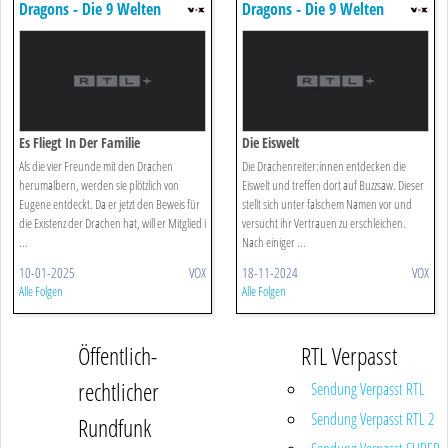
Dragons - Die 9 Welten
Dragons - Die 9 Welten
Es Fliegt In Der Familie
Die Eiswelt
Als die vier Freunde mit den Drachen
Die Drachenreiter:innen entdecken die
herumalbern, werden sie plötzlich von
Eiswelt und treffen dort auf Buzzsaw. Dieser
Eugene entdeckt. Da er jetzt den Beweis für
stellt sich unter falschem Namen vor und
die Existenz der Drachen hat, will er Mitglied i
versucht ihr Vertrauen zu erschleichen.
...
Nach einiger ...
10-01-2025
VOX
18-11-2024
VOX
Alle Folgen
Alle Folgen
Öffentlich-
RTL Verpasst
rechtlicher
Sendung Verpasst RTL
Sendung Verpasst RTL 2
Rundfunk