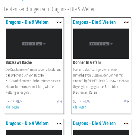
Letzten sendungen von Dragons - Die 9 Welten
Dragons - Die 9 Welten
Dragons - Die 9 Welten
Buzzsaws Rache
Donner In Gefahr
Die Drachenreiter*innen setzen alles daran,
Tom und das Team geraten in einen
das Drachenbuch von Buzzsaw
Hinterhalt von Buzzsaw, der Donner mit
zurückzubekommen. Dabei müssen sie viele
einem Giftpfeil trifft. Doch Buzzsaw bietet das
Herausforderungen meistern, wie die
Gegengift nur gegen das Buch über
Rettung eines gefe ...
Drachen an. Darau ...
08-02-2025
VOX
07-02-2025
VOX
Alle Folgen
Alle Folgen
Dragons - Die 9 Welten
Dragons - Die 9 Welten