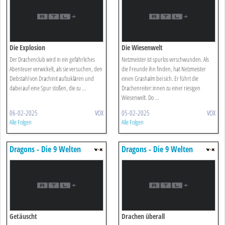
Die Explosion
Die Wiesenwelt
Der Drachenclub wird in ein gefährliches
Netzmeister ist spurlos verschwunden. Als
Abenteuer verwickelt, als sie versuchen, den
die Freunde ihn finden, hat Netzmeister
Diebstahl von Drachinit aufzuklären und
einen Grashalm bei sich. Er führt die
dabei auf eine Spur stoßen, die zu ...
Drachenreiter:innen zu einer riesigen
Wiesenwelt. Do ...
06-02-2025
VOX
05-02-2025
VOX
Alle Folgen
Alle Folgen
Dragons - Die 9 Welten
Dragons - Die 9 Welten
Getäuscht
Drachen überall