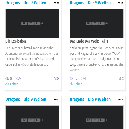
Dragons - Die 9 Welten
Dragons - Die 9 Welten
Die Explosion
Das Ende Der Welt: Teil 1
Der Drachenclub wird in ein gefährliches
Nachdem Jörmungandr bei Donners Familie
Abenteuer verwickelt, als sie versuchen, den
war und Ragnarök das \"Ende der Welt\"
Diebstahl von Drachinit aufzuklären und
plant, machen sich Tom und Jun auf den
dabei auf eine Spur stoßen, die zu ...
Weg, um ein Gronckel-Tor zu bauen und die
Weltens ...
06-02-2025
VOX
18-12-2024
VOX
Alle Folgen
Alle Folgen
Dragons - Die 9 Welten
Dragons - Die 9 Welten