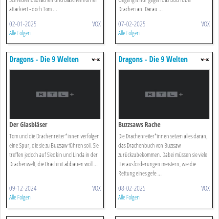
attackiert - doch Tom ...
Drachen an. Darau ...
02-01-2025
VOX
07-02-2025
VOX
Alle Folgen
Alle Folgen
Dragons - Die 9 Welten
Dragons - Die 9 Welten
Der Glasbläser
Buzzsaws Rache
Tom und die Drachenreiter*innen verfolgen
Die Drachenreiter*innen setzen alles daran,
eine Spur, die sie zu Buzzsaw führen soll. Sie
das Drachenbuch von Buzzsaw
treffen jedoch auf Sledkin und Linda in der
zurückzubekommen. Dabei müssen sie viele
Drachenwelt, die Drachinit abbauen woll ...
Herausforderungen meistern, wie die
Rettung eines gefe ...
09-12-2024
VOX
08-02-2025
VOX
Alle Folgen
Alle Folgen