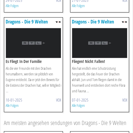
24-01-2025
VOX
21-01-2025
VOX
Alle Folgen
Alle Folgen
Dragons - Die 9 Welten
Dragons - Die 9 Welten
Es Fliegt In Der Familie
Fliegen! Nicht Fallen!
Als die vier Freunde mit den Drachen
Alex hat endlich eine Schutzrüstung
herumalbern, werden sie plötzlich von
hergestellt, die das Feuer der Drachen
Eugene entdeckt. Da er jetzt den Beweis für
abhält. Jun und Tom fliegen damit in die
die Existenz der Drachen hat, will er Mitglied i
Feuerwelt und entdecken dort reiche Flora
...
und Fauna ...
10-01-2025
VOX
07-01-2025
VOX
Alle Folgen
Alle Folgen
Am meisten angesehen sendungen von Dragons - Die 9 Welten