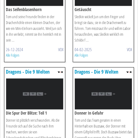
Das Seifenblasenhorn
Getäuscht
Tom und seine Freunde finden in der
Sledkin wickelt Jun um den Finger und
Drachenhöhle einen kleinen Drachen, der
bringt sie dazu, sie in die Drachenwelt zu
wie ein Mini-Einhorn aussieht. Weil Jun sich
führen. Tom misstraut ihr und will im Labor
in ihn verliebt, nimmt sie ihn heimlich mit in
herausfinden, was Sledkin wirklich im
sein ...
Schilde f ...
26-12-2024
VOX
04-02-2025
VOX
Alle Folgen
Alle Folgen
Dragons - Die 9 Welten
Dragons - Die 9 Welten
Die Spur Der Blitze: Teil 1
Donner In Gefahr
Donner ist plötzlich verschwunden. Als die
Tom und das Team geraten in einen
Freunde sich auf die Suche nach ihm
Hinterhalt von Buzzsaw, der Donner mit
machen, werden sie von
einem Giftpfeil trifft. Doch Buzzsaw bietet das
Schreckendsdrachen und Bläschenhörner
Gegengift nur gegen das Buch über