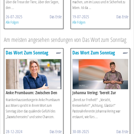
über die Treue der Tiere, über den Segen,
machen, um im Luxus und in Sicherheit zu
den ...
leben. Ist da ...
26-07-2025
Das Erste
19-07-2025
Das Erste
Alle Folgen
Alle Folgen
Am meisten angesehen sendungen von Das Wort zum Sonntag
Das Wort Zum Sonntag
Das Wort Zum Sonntag
Anke Prumbaum: Zwischen Den
Johanna Vering: 'bereit Zur
Jahren
Freiheit!'
Krankenhausseelsorgerin Anke Prumbaum
„Bereit zur Freiheit!“ „Vorsicht,
aus Moers spricht in ihrem Wort zum
Kreisverkehr!“ „Achtung, Glastür!“
Sonntag über das quälende Gefühl des
Pastoralreferentin Johanna Vering war
„Dazwischenseins“ und seine Chancen.
erstaunt, wie fürs ...
28-12-2024
Das Erste
30-08-2025
Das Erste