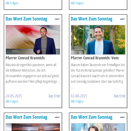
Alle Folgen
Alle Folgen
Das Wort Zum Sonntag
Das Wort Zum Sonntag
Pfarrer Conrad Krannich:
Pfarrer Conrad Krannich: Vom
Ehrensache
Glück Gebraucht Zu Werden
Was würde eigentlich passieren, wenn all
Warum haben Tausende von Freiwilligen bei
die Millionen Menschen, die sich
der Flut im Ahrtal spontan geholfen? Pfarrer
ehrenamtlich engagieren von jetzt auf gleich
Conrad Krannich macht sich in seinem Wort
aufhören würden? Wer pflegt Angehörige ...
zum Sonntag Gedanken über das Gefühl g
...
24-05-2025
Das Erste
02-08-2025
Das Erste
Alle Folgen
Alle Folgen
Das Wort Zum Sonntag
Das Wort Zum Sonntag