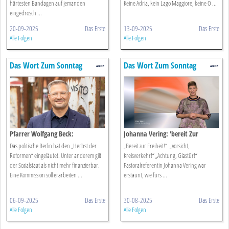
härtesten Bandagen auf jemanden
Keine Adria, kein Lago Maggiore, keine O ...
eingedrosch ...
20-09-2025
Das Erste
13-09-2025
Das Erste
Alle Folgen
Alle Folgen
Das Wort Zum Sonntag
Das Wort Zum Sonntag
Pfarrer Wolfgang Beck:
Johanna Vering: 'bereit Zur
Errungenschaft Sozialstaat
Freiheit!'
Das politische Berlin hat den „Herbst der
„Bereit zur Freiheit!“ „Vorsicht,
Reformen“ eingeläutet. Unter anderem gilt
Kreisverkehr!“ „Achtung, Glastür!“
der Sozialstaat als nicht mehr finanzierbar.
Pastoralreferentin Johanna Vering war
Eine Kommission soll erarbeiten ...
erstaunt, wie fürs ...
06-09-2025
Das Erste
30-08-2025
Das Erste
Alle Folgen
Alle Folgen