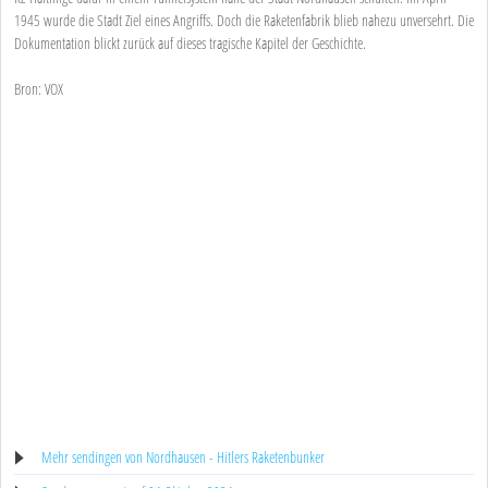
1945 wurde die Stadt Ziel eines Angriffs. Doch die Raketenfabrik blieb nahezu unversehrt. Die
Dokumentation blickt zurück auf dieses tragische Kapitel der Geschichte.
Bron: VOX
Mehr sendingen von Nordhausen - Hitlers Raketenbunker