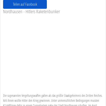
Teilen auf Facebook
Nordhausen - Hitlers Raketenbunker
Die sogenannten Vergeltungswaffen galten als das größte Staatsgeheimnis des Dritten Reiches.
Mit ihnen wollte Hitler den Krieg gewinnen. Unter unmenschlichen Bedingungen mussten
KZ-Häftlinge dafür in einem Tunnelsystem nahe der Stadt Nordhausen schuften. Im April